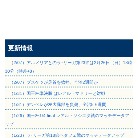
更新情報
（2/07）アルメリアとのラ･リーガ第23節は2月26日（日）18時
30分（時差+8）
（2/07）ブスケツが足首を捻挫、全治2週間か
（1/31）国王杯準決勝 はレアル・マドリーと対戦
（1/31）デンベレが左大腿部を負傷、全治5-6週間
（1/26）国王杯1/4 final レアル・ソシエダ戦のマッチデータア
ップ
（1/23）ラ･リーガ第18節ヘタフェ戦のマッチデータアップ