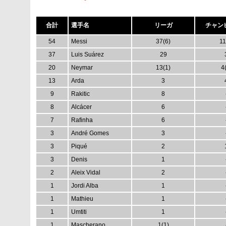
合計
選手名
リーガ
チャン
54
Messi
37(6)
11
37
Luis Suárez
29
20
Neymar
13(1)
4
13
Arda
3
9
Rakitic
8
8
Alcácer
6
7
Rafinha
6
3
André Gomes
3
3
Piqué
2
3
Denis
1
2
Aleix Vidal
2
1
Jordi Alba
1
1
Mathieu
1
1
Umtiti
1
1
Mascherano
1(1)