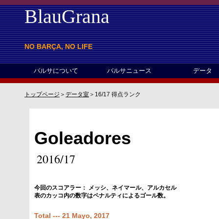
BlauGrana
NO BARÇA, NO LIFE
バルサについて
バルサニュース
データ
基本情報
選手リスト
過去の移籍
カンテラ
カンプノウ
チームスタッフ
最新バルサ記事
過去記事
データINDEX
試合データ
試合日程
得点ランキング
累積カード
順位表
欠場者
トップページ
＞
データ室
＞16/17 得点ランク
Goleadores
2016/17
今回のスコアラー： メッシ、ネイマール、アルカセル
表のカッコ内の数字はペナルティによるゴール数。
Total --- 21 Mayo, 2017