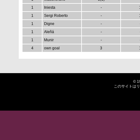
1
Iniesta
-
1
Sergi Roberto
-
1
Digne
-
1
Aleñá
-
1
Munir
-
4
own goal
3
© 1
このサイトはリ