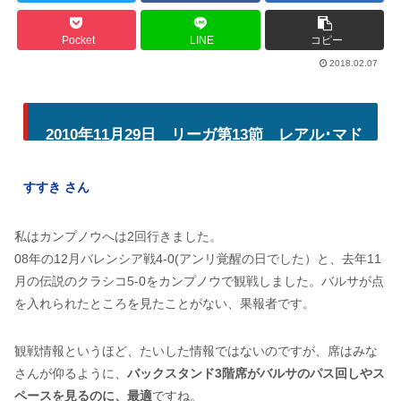
Pocket
LINE
コピー
2018.02.07
2010年11月29日 リーガ第13節 レアル･マド
リー戦
すすき さん
私はカンプノウへは2回行きました。
08年の12月バレンシア戦4-0(アンリ覚醒の日でした）と、去年11
月の伝説のクラシコ5-0をカンプノウで観戦しました。バルサが点
を入れられたところを見たことがない、果報者です。
観戦情報というほど、たいした情報ではないのですが、席はみな
さんが仰るように、
バックスタンド3階席がバルサのパス回しやス
ペースを見るのに、最適
ですね。