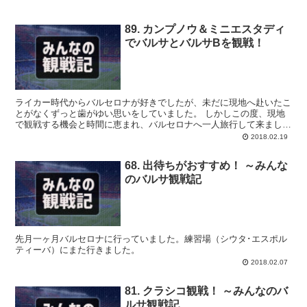
89. カンプノウ＆ミニエスタディ
でバルサとバルサBを観戦！
ライカー時代からバルセロナが好きでしたが、未だに現地へ赴いたこ
とがなくずっと歯がゆい思いをしていました。 しかしこの度、現地
で観戦する機会と時間に恵まれ、バルセロナへ一人旅行して来まし
た。
2018.02.19
68. 出待ちがおすすめ！ ～みんな
のバルサ観戦記
先月一ヶ月バルセロナに行っていました。練習場（シウタ･エスポル
ティーバ）にまた行きました。
2018.02.07
81. クラシコ観戦！ ～みんなのバ
ルサ観戦記