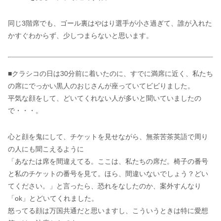
同じ3階席でも、ゴール裏はやはり選手が小さ過ぎて、誰が入れた
かすぐわからず、少しつまらないと思います。
■クラシコの日は30分前に着いたのに、すでに満席に近く、私たち
の席にでっかい黒人のおじさんが座っていてビビりました。
平気な顔をして、どいてくれない人が多いと聞いていましたの
で・・・。
心と顔を鬼にして、チケットを見せながら、無茶苦茶英語で周り
の人にも聞こえるように
「あなたは席を間違えてる。ここは、私たちの席だ。椅子の番号
と私のチケットの番号を見て。ほら、間違いないでしょう？どい
てください。」と言ったら、恐れをなしたのか、案外すんなり
「ok」とどいてくれました。
怒ってる顔は万国共通だと思いますし、こういうときは特に愛想