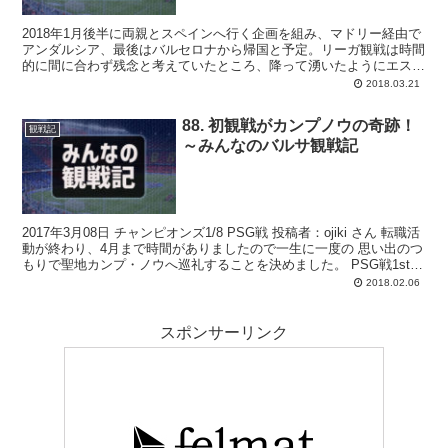
2018年1月後半に両親とスペインへ行く企画を組み、マドリー経由で
アンダルシア、最後はバルセロナから帰国と予定。リーガ観戦は時間
的に間に合わず残念と考えていたところ、降って湧いたようにエスパ
ニョール対バルサのコパが決まったので観てきました。
2018.03.21
88. 初観戦がカンプノウの奇跡！
観戦記
～みんなのバルサ観戦記
2017年3月08日 チャンピオンズ1/8 PSG戦 投稿者：ojiki さん 転職活
動が終わり、4月まで時間がありましたので一生に一度の 思い出のつ
もりで聖地カンプ・ノウへ巡礼することを決めました。 PSG戦1stレ
グの前にチケッ...
2018.02.06
スポンサーリンク