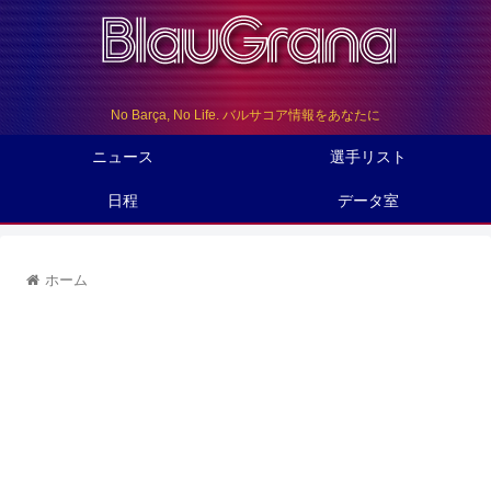
No Barça, No Life. バルサコア情報をあなたに
ニュース
選手リスト
日程
データ室
ホーム