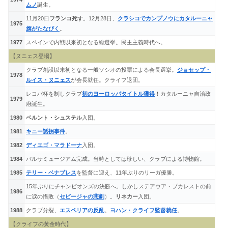
ムノ
誕生。
11月20日
フランコ死す
。12月28日、
クラシコでカンプノウにカタルーニャ
1975
旗がたなびく
。
1977
スペインで内戦以来初となる総選挙。民主主義時代へ。
【ヌニェス登場】
クラブ創設以来初となる一般ソシオの投票による会長選挙。
ジョセップ・
1978
ルイス・ヌニェス
が会長就任。クライフ退団。
レコパ杯を制しクラブ
初のヨーロッパタイトル獲得
！カタルーニャ自治政
1979
府誕生。
1980
ベルント・シュステル
入団。
1981
キニー誘拐事件
。
1982
ディエゴ・マラドーナ
入団。
1984
バルサミュージアム完成。当時としては珍しい、クラブによる博物館。
1985
テリー・ベナブレス
を監督に迎え、11年ぶりのリーガ優勝。
15年ぶりにチャンピオンズの決勝へ。しかしステアウア・ブカレストの前
1986
に涙の惜敗（
セビージャの悲劇
）。
リネカー
入団。
1988
クラブ分裂、
エスペリアの反乱
。
ヨハン・クライフ監督就任
。
【クライフの黄金時代】