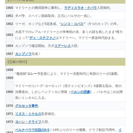
1950
マドリーとの獲得競争に勝利し、
ラディスラオ・クバラ
入団契約。
1951
クバラ
、スペイン国籍取得。正式にバルサの一員に。
1952
リーガ、カップなど5冠達成。“
シンコ・コパス
””（5つのカップ）の年。
水面下でのレアル･マドリーとの争奪戦の末、多くの謎を残したまま“権力
1953
によって”
ディ・ステファノ
はマドリーへ。マドリー黄金時代始まる。
1954
カンプノウ建設開始。天才
スアーレス
入団。
1957
カンプノウ
完成！
【忍耐の時代】
1958
“魔術師”
エレーラ
監督により、マドリー支配時代に奇跡のリーガ2連覇。
1959
マドリーのコパ･デ･ヨーロッパ（現チャンピオンズ）6連覇を阻み、初の
1960
決勝進出。しかしベンフィカに惜敗（
ベルンの悲劇
）。バルサはこれ以降
長いトンネルに入る。
1970
グルセッタ事件
。
1971
リヌス・ミケルス
監督就任。
1973
ヨハン・クライフ
入団。
ベルナベウで伝説の0-5
！14年ぶりのリーガ優勝。クラブ創設75周年。
イ
1974