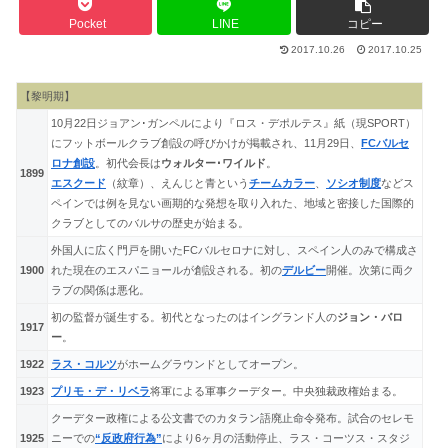
Pocket
LINE
コピー
2017.10.26
2017.10.25
【黎明期】
10月22日ジョアン･ガンペルにより『ロス・デポルテス』紙（現SPORT）
にフットボールクラブ創設の呼びかけが掲載され、11月29日、
FCバルセ
ロナ創設
。初代会長は
ウォルター･ワイルド
。
1899
エスクード
（紋章）、えんじと青という
チームカラー
、
ソシオ制度
などス
ペインでは例を見ない画期的な発想を取り入れた、地域と密接した国際的
クラブとしてのバルサの歴史が始まる。
外国人に広く門戸を開いたFCバルセロナに対し、スペイン人のみで構成さ
1900
れた現在のエスパニョールが創設される。初の
デルビー
開催。次第に両ク
ラブの関係は悪化。
初の監督が誕生する。初代となったのはイングランド人の
ジョン・バロ
1917
ー
。
1922
ラス・コルツ
がホームグラウンドとしてオープン。
1923
プリモ・デ・リベラ
将軍による軍事クーデター。中央独裁政権始まる。
クーデター政権による公文書でのカタラン語廃止命令発布。試合のセレモ
1925
ニーでの
“反政府行為”
により6ヶ月の活動停止、ラス・コーツス・スタジ