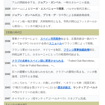
アムの閉鎖命令下る。
ジョアン・ガンペル
、一時カタルーニャ追放。
1929
10チームによる
リーガ・エスパニョーラ開幕
。バルサが初代王者に。
1930
ジョアン・ガンペル
死去。
プリモ・デ・リベラ
による独裁政権崩壊。
スペイン統一地方選挙、共和制時代となる。市民の関心はフットボールか
1931
ら政治へ。ソシオの減少止まらず。
【受難の時代】
軍事クーデターにより、
スペイン市民戦争
始まる。左翼的政治一派のリー
1936
ダーでありFCバルセロナ会長の
スニョール
がフランコ軍によって暗殺。
フランコ軍がバルセロナ、マドリーを制圧。
フランコ軍事独裁政権
樹立、
1939
内戦は終了した。カタルーニャにとっての暗黒時代始まる。
クラブの名称をスペイン語に変更させられる
。「Futbol Club Barcelona」
1940
から「Club de Futbol Barcelona」へ。
日々の憂鬱から気を紛らわせるため、クラブへの愛情が高まる。ソシオ数
1942
激増、1万5千人を突破。
このころから「クラシコ」の激しさが増す。ヘネラリシモ杯（現国王杯）
1943
で“権力”の脅迫を受けマドリーに11-1の
歴史的敗北
。
サンティアゴ･ベルナ
ベウ
がマドリーの会長に就任。
1947
チャマルティン（現サンティアゴ･ベルナベウ）スタジアム完成。
【クバラの黄金期】