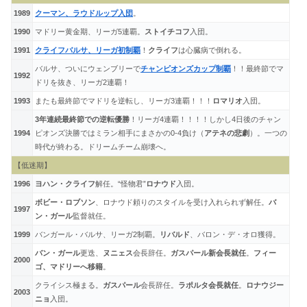
1989
クーマン、ラウドルップ入団
。
1990
マドリー黄金期、リーガ5連覇。
ストイチコフ
入団。
1991
クライフバルサ、リーガ初制覇
！
クライフ
は心臓病で倒れる。
バルサ、ついにウェンブリーで
チャンピオンズカップ制覇
！！最終節でマ
1992
ドリを抜き、リーガ2連覇！
1993
またも最終節でマドリを逆転し、リーガ3連覇！！！
ロマリオ
入団。
3年連続最終節での逆転優勝
！リーガ4連覇！！！！しかし4日後のチャン
1994
ピオンズ決勝ではミラン相手にまさかの0-4負け（
アテネの悲劇
）。一つの
時代が終わる。ドリームチーム崩壊へ。
【低迷期】
1996
ヨハン・クライフ
解任。“怪物君”
ロナウド
入団。
ボビー・ロブソン
、ロナウド頼りのスタイルを受け入れられず解任。
バ
1997
ン・ガール
監督就任。
1999
バンガール・バルサ、リーガ2制覇。
リバルド
、バロン・デ・オロ獲得。
バン・ガール
更迭、
ヌニェス
会長辞任。
ガスパール新会長就任
。
フィー
2000
ゴ、マドリーへ移籍
。
クライシス極まる。
ガスパール
会長辞任。
ラポルタ会長就任
。
ロナウジー
2003
ニョ
入団。