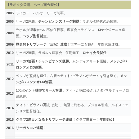
【ラポルタ登場、ペップ黄金時代】
2005
ライカー・バルサ、リーガ制覇。
2006
リーガ2連覇、
チャンピオンズリーグ制覇！
ラポルタ時代の絶頂期。
ラポルタ理事会への不信任投票。理事会クライシス。
ロナウジーニョ
退
2008
団。
ペップ監督誕生
。
2009
歴史的トリプレーテ（三冠）達成！
世界一にも輝き、年間六冠達成。
2010
リーガ2連覇。ラポルタ理事会、任期満了。
ロセイ会長就任
。
リーガ3連覇！チャンピオンズ優勝。
ムンディアリート優勝。
メッシがバ
2011
ロンデオロ3連覇
。
ペップが監督を退任。右腕のティト･ビラノバがチームを引き継ぐ。
メッ
2012
シがバロンデオロ4連覇
。
100ポイント獲得でリーガ奪還
。ティトが病に侵されタタ･マルティーノ監
2013
督就任。
ティト・ビラノバ死去
（涙）。無冠に終わる。プジョル引退。ルイス・エ
2014
ンリケ監督就任。
2015
クラブ2度目となるトリプレーテ達成！クラブ世界一！年間5冠！
2016
リーガ＆コパ連覇！