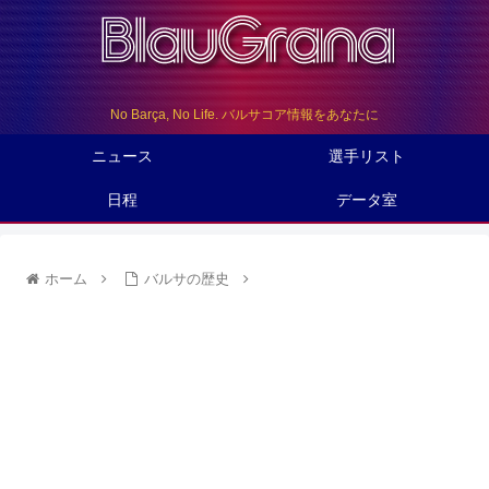
No Barça, No Life. バルサコア情報をあなたに
ニュース
選手リスト
日程
データ室
ホーム
バルサの歴史