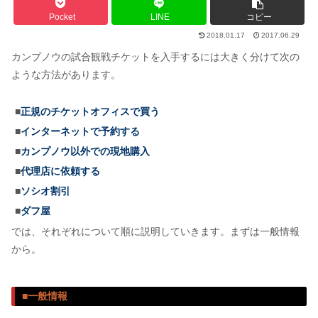
Pocket
LINE
コピー
2018.01.17
2017.06.29
カンプノウの試合観戦チケットを入手するには大きく分けて次の
ような方法があります。
■
正規のチケットオフィスで買う
■
インターネットで予約する
■
カンプノウ以外での現地購入
■
代理店に依頼する
■
ソシオ割引
■
ダフ屋
では、それぞれについて順に説明していきます。まずは一般情報
から。
■一般情報