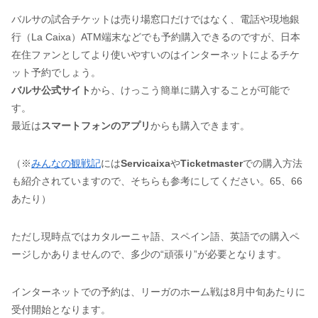
バルサの試合チケットは売り場窓口だけではなく、電話や現地銀
行（La Caixa）ATM端末などでも予約購入できるのですが、日本
在住ファンとしてより使いやすいのはインターネットによるチケ
ット予約でしょう。
バルサ公式サイト
から、けっこう簡単に購入することが可能で
す。
最近は
スマートフォンのアプリ
からも購入できます。
（※
みんなの観戦記
には
Servicaixa
や
Ticketmaster
での購入方法
も紹介されていますので、そちらも参考にしてください。65、66
あたり）
ただし現時点ではカタルーニャ語、スペイン語、英語での購入ペ
ージしかありませんので、多少の“頑張り”が必要となります。
インターネットでの予約は、リーガのホーム戦は8月中旬あたりに
受付開始となります。