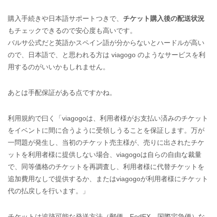
購入手続きや日本語サポートつきで、
チケット購入後の配送状況
もチェックできるので安心度も高いです。
バルサ公式だと英語かスペイン語が分からないとハードルが高い
ので、日本語で、と思われる方は viagogo のようなサービスを利
用するのがいいかもしれません。
あとは手配保証がある点ですかね。
利用規約で曰く「viagogoは、利用者様がお支払い済みのチケット
をイベントに間に合うように受領しうることを保証します。万が
一問題が発生し、当初のチケット売主様が、売りに出されたチケ
ットを利用者様に提供しない場合、viagogoは自らの自由な裁量
で、同等価格のチケットを再調査し、利用者様に代替チケットを
追加費用なしで提供するか、またはviagogoが利用者様にチケット
代の払戻しを行います。」
チケットは追跡可能な発送方法（郵便、FedEX、国際宅急便）な