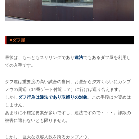
■ダフ屋
最後は、もっともスリリングであり
違法
でもあるダフ屋を利用し
ての入手です。
ダフ屋は重要度の高い試合の当日、お昼から夕方くらいにカンプ
ノウの周辺（14番ゲート付近…？）に行けば巡り合えます。
しかし
ダフ行為は違法であり取締りの対象
。この手段はお奨めは
しません。
あまりに不確定要素が多いですし、違法ですので・・・。
詐欺
の
被害に遭わないとも限りません。
しかし、巨大な収容人数を誇るカンプノウ。