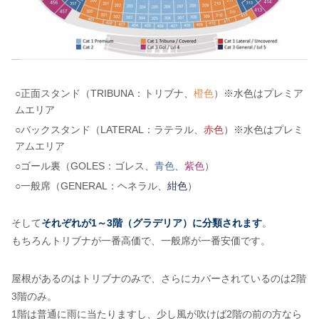
○正面スタンド（TRIBUNA：トリブナ、
橙色
）※水色はプレミア
ムエリア
○バックスタンド（LATERAL：ラテラル、
赤色
）※水色はプレミ
アムエリア
○ゴール裏（GOLES：ゴレス、
青色
、
紫色
）
○一般席（GENERAL：ヘネラル、
紺色
）
そして
それぞれが1～3階（グラデリア）に分類されます
。
もちろんトリブナが一番高価で、一般席が一番安価です。
屋根があるのはトリブナのみで、さらにカバーされているのは2階
3階のみ。
1階は普通に雨に当たりますし、少し風が吹けば2階の前の方なら