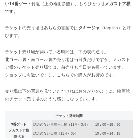
い
14番ゲート
付近（上の地図参照）、もうひとつは
メガストア横
です。
チケットの売り場はあちらの言葉では
タキージャ
（taquilla）と呼
びます。
チケット売り場が開いている時間は、下の表の通り。
北ゴール裏・南ゴール裏の売り場は当日券だけですが、メガスト
ア横のチケット売り場では、前売りも当日券も扱っています。
ショップにも近いですし、こちらでの購入がお奨めです。
売り場は下の写真を見ていただければお分かりのように、映画館
のチケット売り場のような感じになっています。
チケット発売時間
9番ゲート
試合のない月曜～土曜（11月～3月）
10：00～18：30
メガストア横
試合のない日曜（11月～3月）
10：00～14：15
売り場