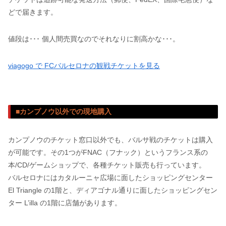
どで届きます。
値段は･･･ 個人間売買なのでそれなりに割高かな･･･。
viagogo で FCバルセロナの観戦チケットを見る
■カンプノウ以外での現地購入
カンプノウのチケット窓口以外でも、バルサ戦のチケットは購入
が可能です。その1つがFNAC（フナック）というフランス系の
本/CD/ゲームショップで、各種チケット販売も行っています。
バルセロナにはカタルーニャ広場に面したショッピングセンター
El Triangle の1階と、ディアゴナル通りに面したショッピングセン
ター L’illa の1階に店舗があります。