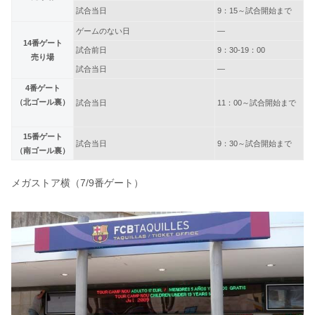
試合当日
9：15～試合開始まで
ゲームのない日
—
14番ゲート
試合前日
9：30-19：00
売り場
試合当日
—
4番ゲート
（北ゴール裏）
試合当日
11：00～試合開始まで
15番ゲート
試合当日
9：30～試合開始まで
（南ゴール裏）
メガストア横（7/9番ゲート）