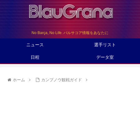
No Barça, No Life. バルサコア情報をあなたに
ニュース
選手リスト
日程
データ室
ホーム
カンプノウ観戦ガイド