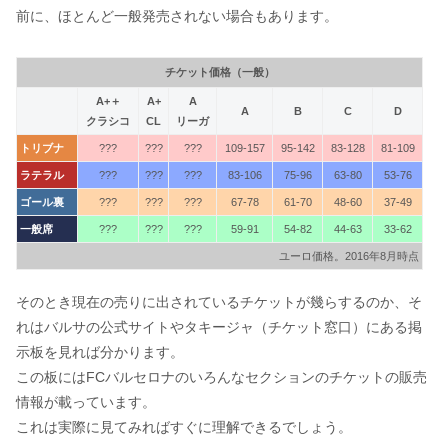
前に、ほとんど一般発売されない場合もあります。
チケット価格（一般）
A+＋
A+
A
A
B
C
D
クラシコ
CL
リーガ
トリブナ
???
???
???
109-157
95-142
83-128
81-109
ラテラル
???
???
???
83-106
75-96
63-80
53-76
ゴール裏
???
???
???
67-78
61-70
48-60
37-49
一般席
???
???
???
59-91
54-82
44-63
33-62
ユーロ価格。2016年8月時点
そのとき現在の売りに出されているチケットが幾らするのか、そ
れはバルサの公式サイトやタキージャ（チケット窓口）にある掲
示板を見れば分かります。
この板にはFCバルセロナのいろんなセクションのチケットの販売
情報が載っています。
これは実際に見てみればすぐに理解できるでしょう。