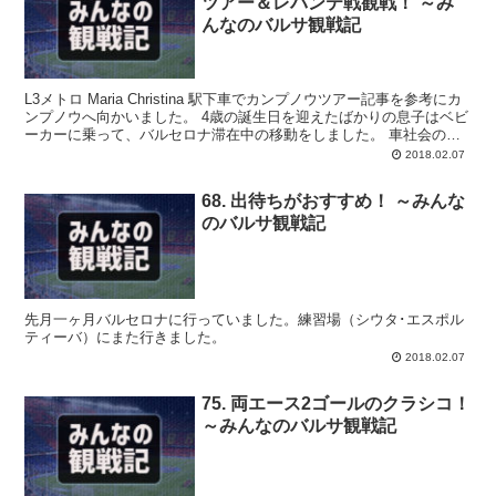
ツアー＆レバンテ戦観戦！ ～み
んなのバルサ観戦記
L3メトロ Maria Christina 駅下車でカンプノウツアー記事を参考にカ
ンプノウへ向かいました。 4歳の誕生日を迎えたばかりの息子はベビ
ーカーに乗って、バルセロナ滞在中の移動をしました。 車社会の米
国在住で町中を歩くことに馴れていません。 抱っこするには重すぎ
2018.02.07
るので、ベビーカーを再び重宝しました。
68. 出待ちがおすすめ！ ～みんな
のバルサ観戦記
先月一ヶ月バルセロナに行っていました。練習場（シウタ･エスポル
ティーバ）にまた行きました。
2018.02.07
75. 両エース2ゴールのクラシコ！
～みんなのバルサ観戦記