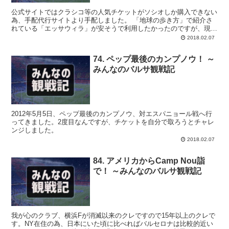
公式サイトではクラシコ等の人気チケットがソシオしか購入できない
為、手配代行サイトより手配しました。 「地球の歩き方」で紹介さ
れている「エッサウィラ」が安そうで利用したかったのですが、現在
は運営されていないのか（？）サイトに行きつけなかった為、
2018.02.07
「Alan1.net」で手配しました。
74. ペップ最後のカンプノウ！ ～
みんなのバルサ観戦記
2012年5月5日、ペップ最後のカンプノウ、対エスパニョール戦へ行
ってきました。2度目なんですが、チケットを自分で取ろうとチャレ
ンジしました。
2018.02.07
84. アメリカからCamp Nou詣
で！ ～みんなのバルサ観戦記
我が心のクラブ、横浜Fが消滅以来のクレですので15年以上のクレで
す。NY在住の為、日本にいた頃に比べればバルセロナは比較的近い