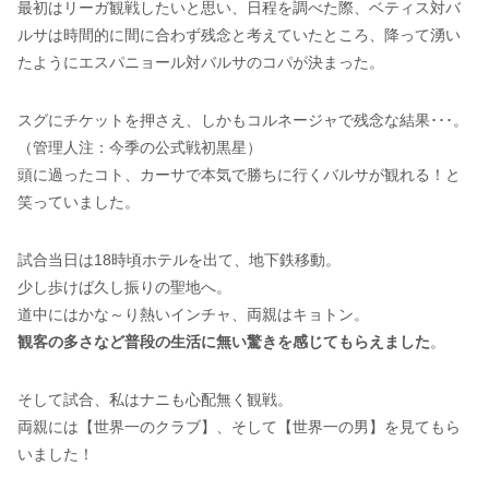
最初はリーガ観戦したいと思い、日程を調べた際、ベティス対バ
ルサは時間的に間に合わず残念と考えていたところ、降って湧い
たようにエスパニョール対バルサのコパが決まった。
スグにチケットを押さえ、しかもコルネージャで残念な結果･･･。
（管理人注：今季の公式戦初黒星）
頭に過ったコト、カーサで本気で勝ちに行くバルサが観れる！と
笑っていました。
試合当日は18時頃ホテルを出て、地下鉄移動。
少し歩けば久し振りの聖地へ。
道中にはかな～り熱いインチャ、両親はキョトン。
観客の多さなど普段の生活に無い驚きを感じてもらえました
。
そして試合、私はナニも心配無く観戦。
両親には【世界一のクラブ】、そして【世界一の男】を見てもら
いました！