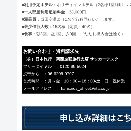
■
利用予定ホテル
：ホリディインホテル（2名様1室利用、
■
一人部屋利用追加料金
：38,000円
■
添乗員
：成田空港より1名全行程同行いたします。
■
最少催行人数
：15名様（定員：40名）
■
食事
：朝3回、昼1回、夕0回 （ただし機内食は除く）
お問い合わせ・資料請求先
（株）日本旅行 関西企画旅行支店 サッカーデスク
フリーダイヤル ：0120-88-5024
携帯から ：06-6209-0707
営業時間 ：月～金 10：00～18：00/土・日・祝休業
メールアドレス ： kansaios_office@nta.co.jp