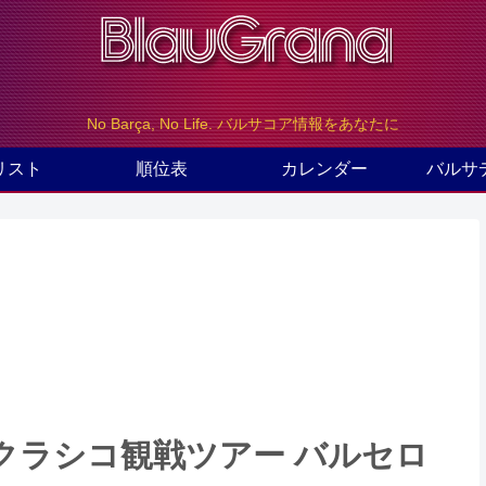
No Barça, No Life. バルサコア情報をあなたに
リスト
順位表
カレンダー
バルサ
クラシコ観戦ツアー バルセロ