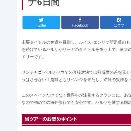
ナ6日間
Twitter
Facebook
はてブ
主要タイトルの奪還を目指し、ルイス･エンリケ新監督のも
を続けているバルサがリーガのタイトルを争う上で、最大
ドリーです。
サンチャゴ･ベルナベウでの直接対決では熟成度の差を見
うはさせない！是非ともリベンジを果たし、逆襲の狼煙を
このスペインだけでなく世界中が注目するクラシコに、あ
なので初めての海外旅行でも安心です。バルサを愛する同