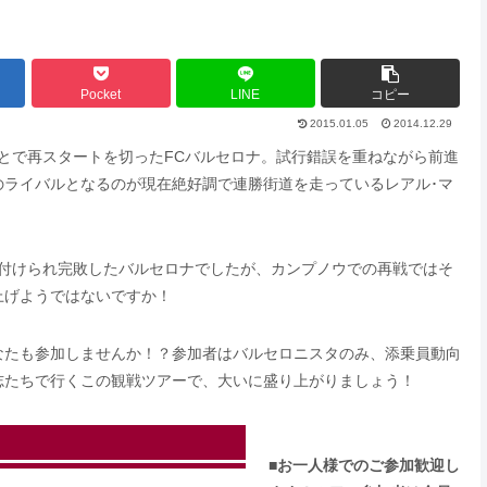
Pocket
LINE
コピー
2015.01.05
2014.12.29
とで再スタートを切ったFCバルセロナ。試行錯誤を重ねながら前進
のライバルとなるのが現在絶好調で連勝街道を走っているレアル･マ
せ付けられ完敗したバルセロナでしたが、カンプノウでの再戦ではそ
上げようではないですか！
なたも参加しませんか！？参加者はバルセロニスタのみ、添乗員動向
志たちで行くこの観戦ツアーで、大いに盛り上がりましょう！
■
お一人様でのご参加歓迎し