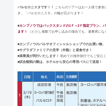
バルセロニスタです！！
こちらのツアーはお一人様で参加
き、「バルセロニスタ」の輪が広がります！
■
カンプノウではバックスタンドの1Ｆ～2Ｆ指定プラン、
ます！
（ただし複数でお申し込みの場合でも、連番席にな
■
カンプノウのバルサオフィシャルショップでのお買い物、
■
サグラダファミリアの見学（外観）と昼食付き！
■
添乗員が同行いたします！
初めての海外旅行でもご安心
■
試合観戦の際は、ホテルから安心の専用バスにて送迎！