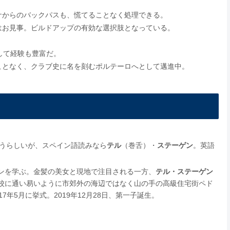
サからのバックパスも、慌てることなく処理できる。
はお見事。ビルドアップの有効な選択肢となっている。
。
して経験も豊富だ。
ことなく、クラブ史に名を刻むポルテーロへとして邁進中。
うらしいが、スペイン語読みなら
テル
（巻舌）・
ステーゲン
。英語
ンを学ぶ。金髪の美女と現地で注目される一方、
テル・ステーゲン
校に通い易いように市郊外の海辺ではなく山の手の高級住宅街ペド
年5月に挙式。2019年12月28日、第一子誕生。