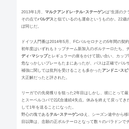
2013年1月、
マルクアンドレ･テル･ステーゲン
は“生涯のク
その点で
バルデス
と似ているのも運命というものか。22歳
ぼ同じだ。
ドイツ人門番は2014年5月、FCバルセロナとの5年間の契
初年度はいずれもトップチーム新加入のポルテーロたち、
ディ･マシップ
とレギュラーの座をかけて競い合い、カップ
危なっかしいプレーもたまにあったが、パスは正確でバル
補強に関しては批判を受けることも多かった
アンドニ･スビ
大正解だったと評された。
リーガでの先発獲りを狙った2年目はしかし、彼にとって厳
とスーペルコパで2試合連続4失点。休みを終えて戻ってき
して1年を送ることになった。
野心の塊である
テル･ステーゲン
ゆえ、シーズン途中から移
目以降は、念願の正ポルテーロとなって数々のパラドンで