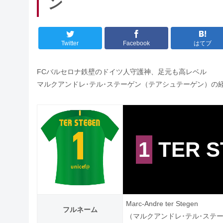
ン
Twitter
Facebook
はてブ
FCバルセロナ鉄壁のドイツ人守護神、足元も高レベル
マルクアンドレ･テル･ステーゲン（テアシュテーゲン）の
1
TER S
Marc-Andre ter Stegen
フルネーム
（マルクアンドレ･テル･ステ