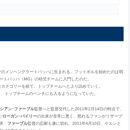
ドイツのメンヘングラートバッハに生まれる。フットボルを始めたのは弱
ートバッハ（MG）の幼児チームに入門したのだ。
全カテゴリーを経て、トップチームへと上り詰めていく。
昇格し、トップチームのベンチにも入るようになっていた。
シアン･ファーブル
監督へと監督交代した2011年2月14日の時点で、
た
ローガン･バイリー
の出来が非常に悪く、怒れるファンがリザーブ
求、
ファーブル
監督の忍耐も遂に切れ、2011年4月10日、ケルンと