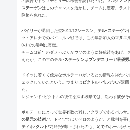
の試合でトップデビューの機会が訪れたのだ。
マルクアン
ステーゲン
はこのチャンスを活かし、チームに定着。ラスト
降格を免れた。
バイリー
が退団した翌2011/12シーズン、
テル･ステーゲン
ツ・アレナでのバイエルン戦では、この年新加入の
マヌエ
0-1での勝利に貢献。
チームは前年のダメっぷりがウソのように好成績をあげ、
えたが、この年の
テル･ステーゲン
は
ブンデスリーガ最優秀
ドイツに若くて優秀なポルテーロがいるとの情報を得たバ
ェックしていたという。つまりは
ビクトル･バルデス
が退団
た。
レジェンド･ビクトルの後任を探す段階では、迷わず彼がそ
ポルテーロにとって世界有数の難しいクラブであるバルサ
の足元の技術
だ。ドイツではリベロのようだ、と批判を受
ティボ･クルトワ
獲得が却下されたのも、足でのボール扱い