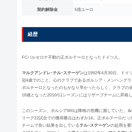
契約解除金
5億ユーロ
経歴
FCバルセロナ不動の正ポルテーロとなったドイツ人。
マルクアンドレ･テル･ステーゲン
は1992年4月30日、
冠4歳でのこと。心のクラブであるボルシア・メンヘングラ
ポルテーロとなったのもかなり早かったらしく、クラブの
18歳となった2010/11シーズンにはリザーブチームに
このシーズン、ボルシアMGは降格の危機に瀕していた。
ル
リーグ22試合での獲得勝点はわずか16。正ポルテーロだっ
チームで良い結果を出している
テル･ステーゲン
の起用を要