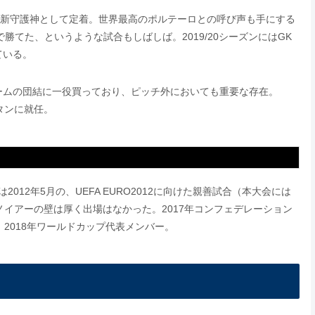
全に新守護神として定着。世界最高のポルテーロとの呼び声も手にする
で勝てた、というような試合もしばしば。2019/20シーズンにはGK
ている。
ームの団結に一役買っており、ピッチ外においても重要な存在。
タンに就任。
2012年5月の、UEFA EURO2012に向けた親善試合（本大会には
、ノイアーの壁は厚く出場はなかった。2017年コンフェデレーション
2018年ワールドカップ代表メンバー。