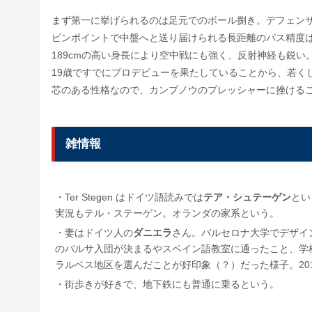
まず第一に挙げられるのは足元でのボール捌き。デフェン
ピンポイントで中盤へと送り届けられる長距離のパス精度
189cmの高い身長により空中戦にも強く、反射神経も鋭い
19歳ですでにプロデビューを果たしていることから、若く
芯のある性格なので、カンプノウのプレッシャーに挫ける
雑情報
・Ter Stegen はドイツ語読みでは
テア・シュテーゲン
とい
実況もテル・ステーゲン。オランダの家系という。
・妻はドイツ人の
ダニエラ
さん。バルセロナ大学でデザイ
のバルサ入団が決まるやスペイン語教室に通ったこと、学
ラルベス地区を選んだことが好印象（？）だった様子。2017
・街歩きが好きで、地下鉄にも普通に乗るという。