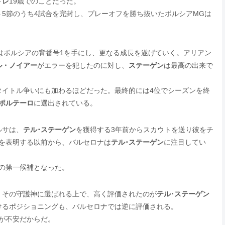
ドレ
19歳でのことだった。
5節のうち4試合を完封し、プレーオフを勝ち抜いたボルシアMGは
はボルシアの背番号1を手にし、更なる成長を遂げていく。アリアン
ル・ノイアー
がエラーを犯したのに対し、
ステーゲン
は最高の出来で
タイトル争いにも加わるほどだった。最終的には4位でシーズンを終
ポルテーロ
に選出されている。
ルサは、
テル･ステーゲン
を獲得する3年前からスカウトを送り彼をチ
を表明する以前から、バルセロナは
テル･ステーゲン
に注目してい
の第一候補となった。
。その守護神に選ばれる上で、高く評価されたのが
テル･ステーゲン
けるポジショニングも、バルセロナでは逆に評価される。
が不安だからだ。