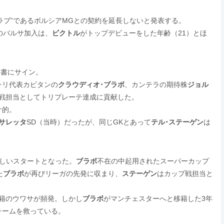
ラブ”であるボルシアMGとの契約を延長しないと発表する。
のバルサ加入は、
ビクトル
がトップデビューをした年齢（21）とほ
約書にサイン。
チリ代表カピタンの
クラウディオ･ブラボ
、カンテラの期待株
ジョル
戦担当としてトリプレーテ達成に貢献した。
サ的。
サレッタ
SD（当時）だったが、同じGKとあって
テル･ステーゲン
は
しいスタートとなった。
ブラボ
不在の中起用されたスーパーカップ
た
ブラボ
が再びリーガの先発に収まり、
ステーゲン
はカップ戦担当と
籍のウワサが頻発。しかし
ブラボ
がマンチェスターへと移籍した3年
チームを救っている。