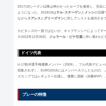
2017/18シーズン以降は神がかったセーブを連発し、完
ようになった。2018/19は
テル･ステーゲン
と
メッシ
の活躍
ながら
スアレス
と
グリーズマン
に対しアシストを成功させ
カピタンズの一員ではないが、キャプテンシーによってチ
※2022年12月30日、
ジェラール・ピケ引退
に伴い第4カピ
ドイツ代表
U-17欧州選手権優勝メンバー（2009）。フル代表デビューは
招集されず）。EURO2016にはメンバー入りしたものの
ズカップではレギュラー出場し、優勝に貢献（決勝MVP）。
プレーの特徴