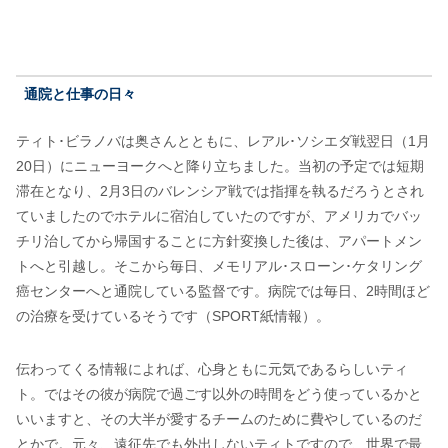
通院と仕事の日々
ティト･ビラノバは奥さんとともに、レアル･ソシエダ戦翌日（1月
20日）にニューヨークへと降り立ちました。当初の予定では短期
滞在となり、2月3日のバレンシア戦では指揮を執るだろうとされ
ていましたのでホテルに宿泊していたのですが、アメリカでバッ
チリ治してから帰国することに方針変換した後は、アパートメン
トへと引越し。そこから毎日、メモリアル･スローン･ケタリング
癌センターへと通院している監督です。病院では毎日、2時間ほど
の治療を受けているそうです（SPORT紙情報）。
伝わってくる情報によれば、心身ともに元気であるらしいティ
ト。ではその彼が病院で過ごす以外の時間をどう使っているかと
いいますと、その大半が愛するチームのために費やしているのだ
とかで。元々、遠征先でも外出しないティトですので、世界で最