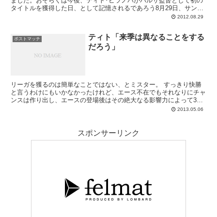
ました。おそらくは今後、ティト･ビラノバがバルサ監督として初の
タイトルを獲得した日、として記憶されるであろう8月29日、サンチ
ャゴ･ベルナベウでのスーペルコパ・ブエ...
2012.08.29
ティト「来季は異なることをする
ポストマッチ
だろう」
リーガを獲るのは簡単なことではない、とミスター。 すっきり快勝
と言うわけにもいかなかったけれど、エース不在でもそれなりにチャ
ンスは作り出し、エースの登場後はその絶大なる影響力によって3ポ
イントを手中に収めたティトバルサ。好機をたくさん...
2013.05.06
スポンサーリンク