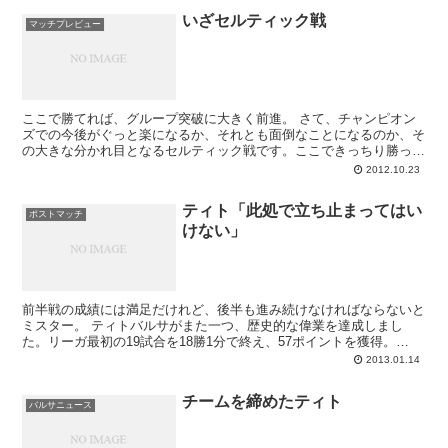
いざセルティック戦
マッチプレビュー
ここで勝てれば、グループ突破に大きく前進。 さて、チャンピオン
ズでの今後がぐっと楽になるか、それとも面倒なことになるのか、そ
の大きな分かれ目となるセルティック戦です。ここできっちり勝って
おけば、残り3節にして2位（セルティック...
2012.10.23
ティト「此処で立ち止まってはい
ポストマッチ
けない」
前半戦の成績には満足だけれど、後半も進み続けなければならないと
ミスター。 ティトバルサがまた一つ、歴史的な偉業を達成しまし
た。リーガ最初の19試合を18勝1分で終え、57ポイントを獲得。
2010/11シーズンに自らが打ち立てて...
2013.01.14
チームを締めたティト
バルサニュース