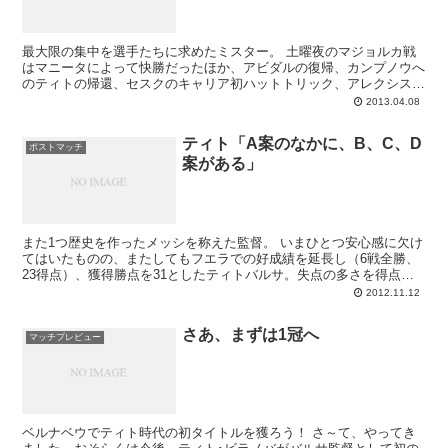
最大限の集中を選手たちに求めたミスター。 土曜夜のマジョルカ戦
はマニータによって快勝だったほか、アビダルの復帰、カンプノウへ
のティトの帰還、セスクのキャリア初ハットトリック、アレクシスの
ドブレッテ、バルトラの先発復帰、ジョナタンに出番...
2013.04.08
ティト「A案のなかに、B、C、D
ポストマッチ
案がある」
また1つ歴史を作ったメッシを称えた監督。 いまひとつ安心感に欠け
てはいたものの、またしてもフエラでの好成績を延長し（6戦全勝、
23得点）、獲得勝点を31としたティトバルサ。失点の多さを得点の
多さで補う形は、どうも今しばらく続い...
2012.11.12
さあ、まずは1冠へ
マッチプレビュー
ベルナベウでティト時代の初タイトルを獲ろう！ さ～て、やってき