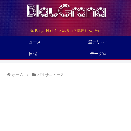
No Barça, No Life. バルサコア情報をあなたに
ニュース
選手リスト
日程
データ室
ホーム
バルサニュース