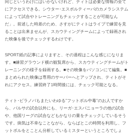
同じというわけにはいかないけれど、ティトは必要な情報の全て
にアクセスできる。シウター･エスポルティーバのカメラシステム
によって試合やトレーニングもチェックすることが可能なん
だ」。前述した時差のため、さすがにティトはライブで練習を見
ることは出来ませんが、スカウティングチームによって録画され
た映像を後でチェックするわけです。
SPORT紙の記事によりますと、その過程はこんな感じになりま
す。■練習グラウンド横の観覧席から、スカウティングチームがト
レーニングの様子を録画する。■その映像をパソコンにて編集。■
まとめられた映像は専用のサーバーへとアップされ、ティトがそ
れにアクセス。練習終了1時間後には、チェック可能となる。
ティト･ビラノバもまたいわゆる”フットボル中毒”のお人ですか
ら、バルサの試合以外にも、リーガ･エスパニョーラの他の試合
や、他国リーグの試合などもかなりの量をチェックしているそう
です。病気は不幸なことながら、ならばとこの時間を利用し、フ
ットボルをとことん分析しているミスターというところでしょ