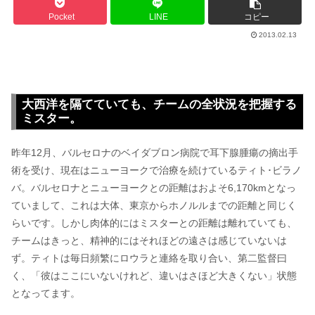
Pocket
LINE
コピー
2013.02.13
大西洋を隔てていても、チームの全状況を把握する
ミスター。
昨年12月、バルセロナのベイダブロン病院で耳下腺腫瘍の摘出手
術を受け、現在はニューヨークで治療を続けているティト･ビラノ
バ。バルセロナとニューヨークとの距離はおよそ6,170kmとなっ
ていまして、これは大体、東京からホノルルまでの距離と同じく
らいです。しかし肉体的にはミスターとの距離は離れていても、
チームはきっと、精神的にはそれほどの遠さは感じていないは
ず。ティトは毎日頻繁にロウラと連絡を取り合い、第二監督曰
く、「彼はここにいないけれど、違いはさほど大きくない」状態
となってます。