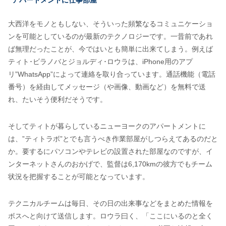
アパートメントに仕事部屋
大西洋をモノともしない、そういった頻繁なるコミュニケーショ
ンを可能としているのが最新のテクノロジーです。一昔前であれ
ば無理だったことが、今ではいとも簡単に出来てしまう。例えば
ティト･ビラノバとジョルディ･ロウラは、iPhone用のアプ
リ”WhatsApp”によって連絡を取り合っています。通話機能（電話
番号）を経由してメッセージ（や画像、動画など）を無料で送
れ、たいそう便利だそうです。
そしてティトが暮らしているニューヨークのアパートメントに
は、”ティトラボ”とでも言うべき作業部屋がしつらえてあるのだと
か。要するにパソコンやテレビの設置された部屋なのですが、イ
ンターネットさんのおかげで、監督は6,170kmの彼方でもチーム
状況を把握することが可能となっています。
テクニカルチームは毎日、その日の出来事などをまとめた情報を
ボスへと向けて送信します。ロウラ曰く、「ここにいるのと全く