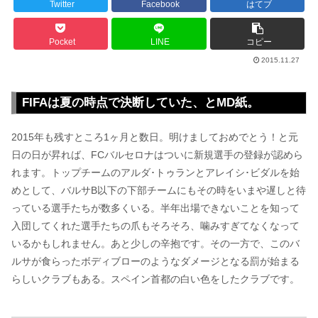
Twitter
Facebook
はてブ
Pocket
LINE
コピー
2015.11.27
FIFAは夏の時点で決断していた、とMD紙。
2015年も残すところ1ヶ月と数日。明けましておめでとう！と元
日の日が昇れば、FCバルセロナはついに新規選手の登録が認めら
れます。トップチームのアルダ･トゥランとアレイシ･ビダルを始
めとして、バルサB以下の下部チームにもその時をいまや遅しと待
っている選手たちが数多くいる。半年出場できないことを知って
入団してくれた選手たちの爪もそろそろ、噛みすぎてなくなって
いるかもしれません。あと少しの辛抱です。その一方で、このバ
ルサが食らったボディブローのようなダメージとなる罰が始まる
らしいクラブもある。スペイン首都の白い色をしたクラブです。