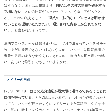
はずもなく。まずは広報部より「
FIFAはその種の情報を確認する
立場にない
」とのみ回答があったのでしつこく食い下がったとこ
ろ、二つめの答えとして、「
裁判の（法的な）プロセスは明かせ
ないことを理解いただきたい。通知された内容しか公表できな
い
」、と言われたそうです。
法的プロセスか何かは知りませんが、7月で決まっていた処分を何
故いまだに発表できない（しない）のか。バルサには問答無用で
青天の霹靂のような命令をしてきたのに。政治力会長と裏での戦
い（あるいは取引）でもしていますかね。
マドリーの自信
レアル･マドリーはこの処分適応が最大限に遅れるであろうことに
自信を持っている
、とMD紙は言います。もし処分が通知されたと
しても、バルサが行ったようにマドリーもまた異議申し立てを行
い、罰の一時中止を求めるでしょう。バルセロナは2014年夏のマ