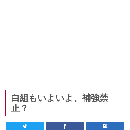
白組もいよいよ、補強禁
止？