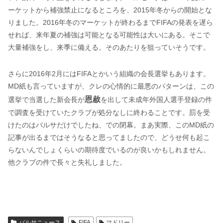
ーケットから補強禁止になるところを、2015年冬からの開始とな
りました。2016年冬のマーケットが終わるまでFIFAの発表を遅ら
せれば、来年夏の補強は可能となる可能性は大いにある。そこで
大量補強をし、来季に備える。そのあたりを狙っていそうです。
さらに2016年2月にはFIFAとかいう組織の会長選挙もあります。
MD紙も言っていますが、クレの心情的に最悪のパターンは、この
恩赦
選挙で当選した新会長が
を出して未成年外国人選手登録の件
で調査を受けていたクラブが処分なしに終わることです。罰を受
けたのはバルサだけでしたね、での閉幕。まあ実際、このMD紙の
記事が出るまではそうなると思ってましたので、どうせ何も起こ
らないんでしょくらいの期待度でいるのが良いかもしれません。
他クラブの件で長々と失礼しました。
バルサニュース
FIFA
マドリー