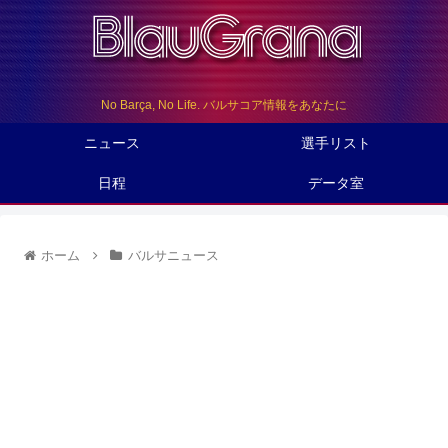
No Barça, No Life. バルサコア情報をあなたに
ニュース
選手リスト
日程
データ室
ホーム
バルサニュース