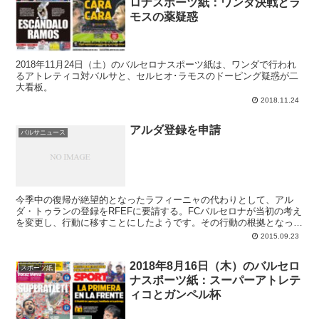
ロナスポーツ紙：ワンダ決戦とラ
モスの薬疑惑
2018年11月24日（土）のバルセロナスポーツ紙は、ワンダで行われ
るアトレティコ対バルサと、セルヒオ･ラモスのドーピング疑惑が二
大看板。
2018.11.24
アルダ登録を申請
バルサニュース
今季中の復帰が絶望的となったラフィーニャの代わりとして、アル
ダ・トゥランの登録をRFEFに要請する。FCバルセロナが当初の考え
を変更し、行動に移すことにしたようです。その行動の根拠となって
いるのは、長期負傷者が出た場合は代役を獲得できるというリーガ・
2015.09.23
エスパニョーラの特例規定と、FIFAからの罰則はすでに8月31日をも
って終了しているという考え。国際フットボル連盟から科せられたの
2018年8月16日（木）のバルセロ
は“2つのマーケットでの選手登録の禁止”ですから、その市場が閉じ
スポーツ紙
ナスポーツ紙：スーパーアトレテ
た瞬間に罰は満了、ならば国内ルールに従ってアルダと登録して何が
悪いか、との理論です。至極真っ当な言い分ですが、なにぶん相手は
ィコとガンペル杯
あの組織ですから、難癖付けられる可能性が濃厚ですかね。