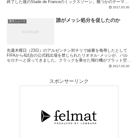
終了した後のStade de Franceのミックスゾーン。幾つかのテーマを
語る中でジェリはサンティアゴ･ベルナベウの貴賓席に関して「メッ
2017.03.30
シやネイマールに罪を着せた人がいるところを見るのは好きじゃな
い」「国を動かしている名士たちを見るのは好きじゃない」と誰もが
誰がメッシ処分を促したのか
知っていながら敢えて口にしたなかったことに言及し、それに対して
選手ニュース
マドリー方面のお偉いさんたちが立腹している模様です。バルサのカ
ルドネル副会長はこれに「ピケは事実を言っている」と擁護していま
す。
先週木曜日（23日）のアルゼンチン対チリで線審を侮辱したとして
FIFAから4試合の公式戦出場を禁じられたリオネル･メッシが、バル
セロナへと戻ってきました。クラックを乗せた飛行機がプラット空港
へと到着したのは夜の10時頃。彼の乗るタクシーの前には大勢の報
2017.03.30
道陣が待ち受けましたが、理不尽な処分を受けた直後だけにその表情
は硬く、言葉なくタクシーへと乗り込むと空港を後にしています。レ
オがこのような仕打ちを受けるのはあまりに悲しい。罰せられるべき
スポンサーリンク
は対戦相手にラフなプレーをする選手たちの方でしょうに。