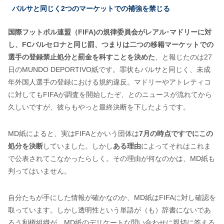
バルサと同じく2つのマーケットでの補強を禁じる
国際フットボル連盟（FIFA)の規律委員会がレアル･マドリーに対
し、FCバルセロナと同じ罰、つまりは二つの移籍マーケットでの
選手の登録禁止処分と罰金を科すことを決めた
、と報じたのは27
日のMUNDO DEPORTIVO紙です。罪状もバルサと同じく、未成
年外国人選手の登録における規約違反。マドリーやアトレティコ
に対してもFIFAが調査を開始したぞ、とのニュースが流れてから
久しいですが、彼らもやっと最終決断を下したようです。
MD紙によると、実はFIFAとかいう団体は
7月の時点ですでにこの
処分を決断
していました。しかし
ある理由
によってそれはこれま
で公表されてこなかったらしく。その理由が何なのかは、MD紙も
判ってはいません。
自分たちが手にした情報が確かなのか、MD紙はFIFAに対し確認を
取っています。しかし透明性という単語が（も）辞書にないであ
ろう利権組織が、MD紙のデリケートな問い合わせに親切に答える