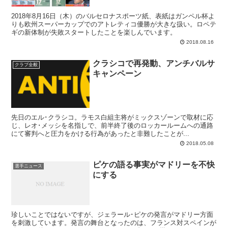
2018年8月16日（木）のバルセロナスポーツ紙、表紙はガンペル杯よ
りも欧州スーパーカップでのアトレティコ優勝が大きな扱い。ロペテ
ギの新体制が失敗スタートしたことを楽しんでいます。
2018.08.16
クラシコで再発動、アンチバルサ
クラブ全般
キャンペーン
先日のエル･クラシコ。ラモス白組主将がミックスゾーンで取材に応
じ、レオ･メッシを名指しで、前半終了後のロッカールームへの通路
にて審判へと圧力をかける行為があったと非難したことが...
2018.05.08
ピケの語る事実がマドリーを不快
選手ニュース
にする
珍しいことではないですが、ジェラール･ピケの発言がマドリー方面
を刺激しています。発言の舞台となったのは、フランス対スペインが