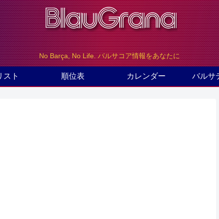
No Barça, No Life. バルサコア情報をあなたに
リスト
順位表
カレンダー
バルサ