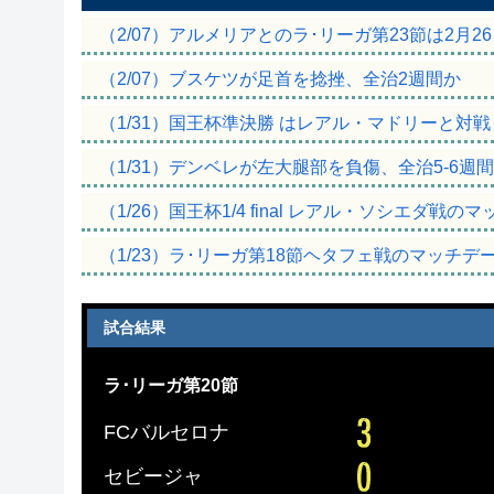
（2/07）アルメリアとのラ･リーガ第23節は2月2
（2/07）ブスケツが足首を捻挫、全治2週間か
（1/31）国王杯準決勝 はレアル・マドリーと対戦
（1/31）デンベレが左大腿部を負傷、全治5-6週
（1/26）国王杯1/4 final レアル・ソシエダ戦
（1/23）ラ･リーガ第18節ヘタフェ戦のマッチデ
試合結果
ラ･リーガ第20節
FCバルセロナ
セビージャ