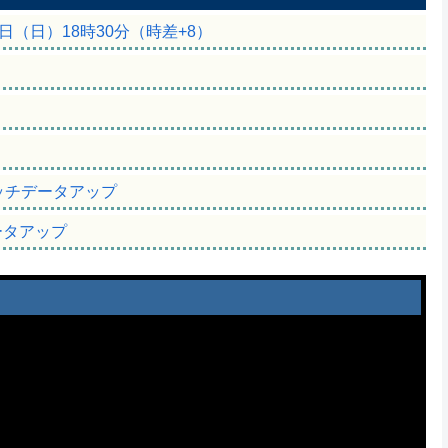
6日（日）18時30分（時差+8）
間
のマッチデータアップ
ータアップ