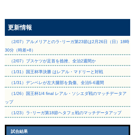
更新情報
（2/07）アルメリアとのラ･リーガ第23節は2月26日（日）18時
30分（時差+8）
（2/07）ブスケツが足首を捻挫、全治2週間か
（1/31）国王杯準決勝 はレアル・マドリーと対戦
（1/31）デンベレが左大腿部を負傷、全治5-6週間
（1/26）国王杯1/4 final レアル・ソシエダ戦のマッチデータア
ップ
（1/23）ラ･リーガ第18節ヘタフェ戦のマッチデータアップ
試合結果