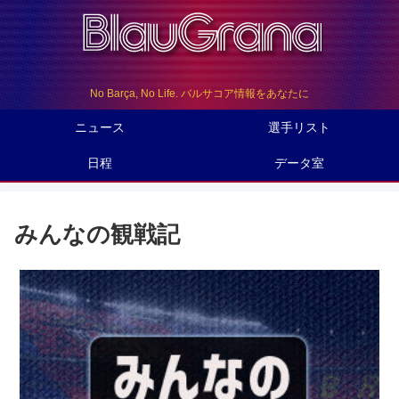
No Barça, No Life. バルサコア情報をあなたに
ニュース
選手リスト
日程
データ室
みんなの観戦記