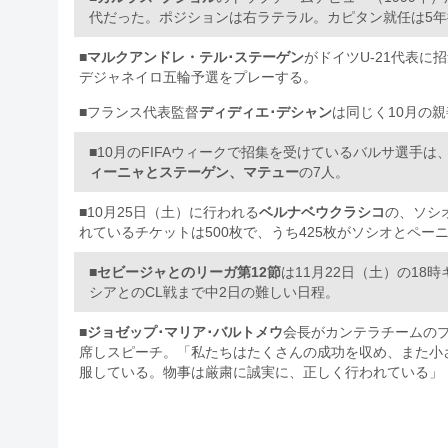
代だった。ポジションは右ラテラル。カピタン就任は5年後の2
■
マルクアンドレ・テル･ステーゲン
がドイツU-21代表に
デジャネイロ五輪予選をプレーする。
■フランス代表監督
ディディエ･デシャン
は同じく10月の
■10月のFIFAウィークで招集を受けているバルサ選手は
ィーニャとステーゲン、マテュー
の7人。
■10月25日（土）に行われる
ベルナベウクラシコ
の、ソシ
れているチケットは500枚で、うち425枚がソシオとペーニ
■
セビージャとのリーガ第12節
は11月22日（土）の18時
シアとのCL戦まで中2日の難しい日程。
■
ジョゼップ･マリア･バルトメウ
会長がカンテラチームの
席しスピーチ。「私たちはたくさんの成功を収め、また小
服している。物事は厳粛に誠実に、正しく行われている」