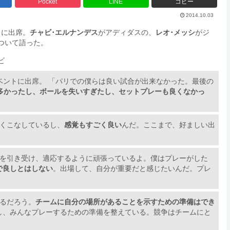
Pocket
LINE
コピー
2014.10.03
トに出席。
チャビ･エルナンデス
がアディダスの、
レオ･メッシ
がジ
ついて語った。
ビ
ベントに出席。 「パリでの僕らは良い試合が出来なかった。最後の
多かったし、ボールを失いすぎたし、セットプレーも良くなかっ
くこなしているし、
感覚もすごく良い
んだ。ここまで、好ましい出
況を引き受け、適応するように頑張っているよ。僕はプレーがした
で良しとはしない
。出場して、自分が重要だと感じたいんだ。プレ
るだろう。
チームに自分の場所があることを示すための準備はでき
し、みんなプレーするための準備を整えている。競争はチームにと