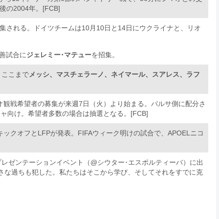
004年。[FCB]
招集される。ドイツチームは10月10日と14日にウクライナと、リオ
親善試合に
ジェレミー･マテュー
を招集。
、ここまで
メッシ、マスチェラーノ、ネイマール、スアレス、ラフ
オ観戦希望者の募集が来週7日（火）より始まる。バルサ側に配分さ
ャ向け。希望者多数の場合は抽選となる。[FCB]
キックオフとLFPが発表。FIFAウィーク明けの試合で、APOELニコ
プレゼンテーションイベント（@シウター･エスポルティーバ）に出
さな過ちも犯した。私たちはそこから学び、そしてそれをすでに克