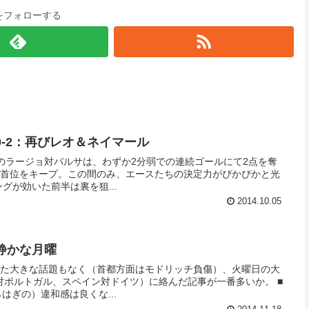
をフォローする
) 0-2：再びレオ＆ネイマール
のラージョ対バルサは、わずか2分弱での連続ゴールにて2点を奪
て首位をキープ。この間のみ、エースたちの決定力がぴかぴかと光
シングが効いた前半は裏を狙...
2014.10.05
) 静かな月曜
った大きな話題もなく（首都方面はモドリッチ負傷）、火曜日の大
ポルトガル、スペイン対ドイツ）に絡んだ記事が一番多いか。 ■
はぎの）違和感は良くな...