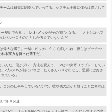
、チームは日毎に馴染んでいってる。システム全般に僕らは満足して
シ
サー契約で合意し、
レオ･メッシ
がその“顔”となる。「メキシコへプ
今はバルセロナのことしか考えていないんだ」
は偉大な選手。一緒にピッチに立てて嬉しいね。僕らはピッチの中
なれる実力を持った選手
だ」
ないんだ。僕がプレー方法を変えて、FWが中央寄りでプレーしてい
。2人のFWが前にいれば、たくさんパスが出せる。監督には好き
くれている」
、自分の仕事をしているだけで、彼や他の誰かと競うことに興味は
他バルサ関連
）から15年。リーガ第6節のバジャドリー戦で、56分にシマオとの交