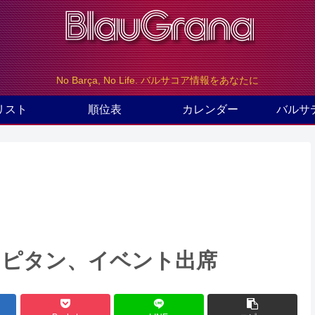
No Barça, No Life. バルサコア情報をあなたに
リスト
順位表
カレンダー
バルサ
 2カピタン、イベント出席