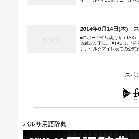
イマールがPSG戦でゴールを決
2014年8月14日(木
■スポーツ仲裁裁判所（TAS
る裁定が下る。 ■TASは、“処分は全般として選手の犯した行為に見合ったもの”だとの見解を示
し、ウルグアイ代表での公式戦9
スポ
バルサ用語辞典