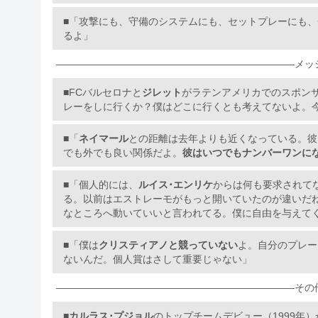
■「攻撃にも、守備のシステムにも、セットプレーにも
るよ」
————————————————————————
メッ
■FCバルセロナと
ジレット
がラテンアメリカでのスポン
レーをしに行くか？僕はどこに行くとも考えてないよ。
■「
ネイマール
との距離は去年よりも近くなっている。彼
でも外でも良い関係だよ。
彼はいつでもナンバーワンに
■「個人的には、
ルイス･エンリケ
からは何も要求されて
る。以前はエストレーモがもっと開いていたのが違いだね
なところへ動いていいと言われてる。僕に自由を与えて
■「僕は
クリスティアノと競っていない
よ。自分のプレー
ないんだ。個人賞はさして重要じゃない」
————————————————————————
その
■
カルラス･プジョル
のトップチームデビュー（1999年