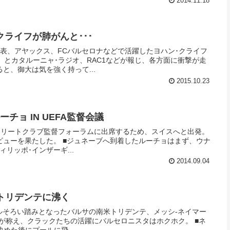
2014.11.18
) クライフが肺がんと･･･
表、アヤックス、FCバルセロナなどで活躍したヨハン･クライフ
、とカタルーニャ･ラジオ、RAC1などが報じ、各方面に衝撃が走
と、御大は気を強く持って...
2015.10.23
ルーチョ IN UEFA監督会議
のエリートクラブ監督フォーラムに出席するため、スイスへと出発。
ネーブへ到着したルーチョはまず、ウナ
リッポ･インザーギ...
2014.09.04
) トリデンテに沸く
ールそろい踏みとなったバルサの南米トリデンテ、メッシ-ネイマー
が称え、クラックたちの活躍にバルセロニスタはホクホク。 ■ネ