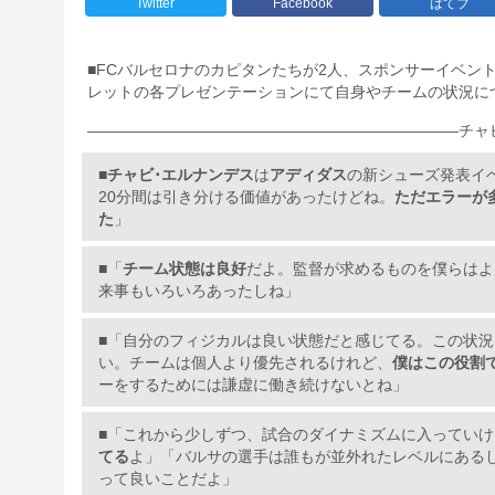
Twitter
Facebook
はてブ
■FCバルセロナのカピタンたちが2人、スポンサーイベン
レットの各プレゼンテーションにて自身やチームの状況に
————————————————————————
チャ
■
チャビ･エルナンデス
は
アディダス
の新シューズ発表イ
20分間は引き分ける価値があったけどね。
ただエラーが
た
」
■「
チーム状態は良好
だよ。監督が求めるものを僕らはよ
来事もいろいろあったしね」
■「自分のフィジカルは良い状態だと感じてる。この状
い。チームは個人より優先されるけれど、
僕はこの役割
ーをするためには謙虚に働き続けないとね」
■「これから少しずつ、試合のダイナミズムに入っていけ
てる
よ」「バルサの選手は誰もが並外れたレベルにある
って良いことだよ」