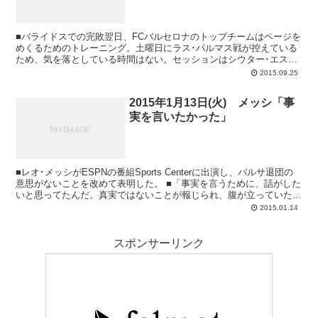
■バライドスでの完敗翌日、FCバルセロナのトップチームはページを
めくるためのトレーニング。土曜日にラス･パルマス戦が控えている
ため、気を落としている時間はない。セッションはシウター･エスポ
ルティーバの第2グラウンドで行われた（非公...
2015.09.25
2015年1月13日(火) メッシ「事
実を言いたかった」
■レオ･メッシがESPNの番組Sports Centerに出演し、バルサ退団の
意思がないことを改めて表明した。 ■「事実を言うために、話がした
いと思ってたんだ。真実ではないことが報じられ、腹が立っていたか
らね。ロッカールーム内...
2015.01.14
スポンサーリンク