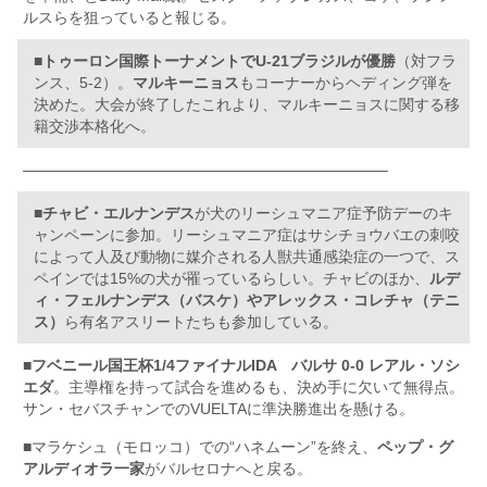
ルスらを狙っていると報じる。
■
トゥーロン国際トーナメントでU-21ブラジルが優勝
（対フラ
ンス、5-2）。
マルキーニョス
もコーナーからヘディング弾を
決めた。大会が終了したこれより、マルキーニョスに関する移
籍交渉本格化へ。
————————————————————————
■
チャビ・エルナンデス
が犬のリーシュマニア症予防デーのキ
ャンペーンに参加。リーシュマニア症はサシチョウバエの刺咬
によって人及び動物に媒介される人獣共通感染症の一つで、ス
ペインでは15%の犬が罹っているらしい。チャビのほか、
ルデ
ィ・フェルナンデス（バスケ）やアレックス・コレチャ（テニ
ス）
ら有名アスリートたちも参加している。
■
フベニール国王杯1/4ファイナルIDA バルサ 0-0 レアル・ソシ
エダ
。主導権を持って試合を進めるも、決め手に欠いて無得点。
サン・セバスチャンでのVUELTAに準決勝進出を懸ける。
■マラケシュ（モロッコ）での“ハネムーン”を終え、
ペップ・グ
アルディオラ一家
がバルセロナへと戻る。