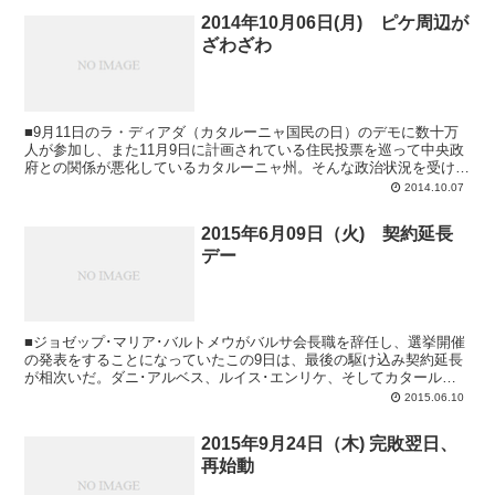
2014年10月06日(月) ピケ周辺が
ざわざわ
■9月11日のラ・ディアダ（カタルーニャ国民の日）のデモに数十万
人が参加し、また11月9日に計画されている住民投票を巡って中央政
府との関係が悪化しているカタルーニャ州。そんな政治状況を受け、
9月の代表招集を辞退し、デモに参加したジ...
2014.10.07
2015年6月09日（火) 契約延長
デー
■ジョゼップ･マリア･バルトメウがバルサ会長職を辞任し、選挙開催
の発表をすることになっていたこの9日は、最後の駆け込み契約延長
が相次いだ。ダニ･アルベス、ルイス･エンリケ、そしてカタール航
空。バルトはやれる限りのことをして会長選挙...
2015.06.10
2015年9月24日（木) 完敗翌日、
再始動