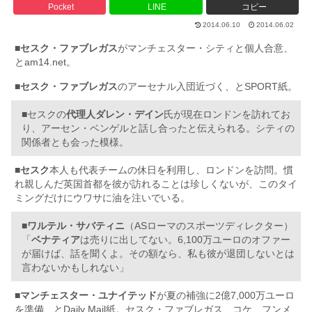
Pocket
LINE
コピー
2014.06.10
2014.06.02
■
セスク・ファブレガス
がマンチェスター・シティと個人合意、
とam14.net。
■
セスク・ファブレガス
のアーセナル入団近づく、とSPORT紙。
■セスクの
代理人ダレン・デイン
氏が現在ロンドンを訪れてお
り、アーセン・ベンゲルと話し合ったと伝えられる。シティの
関係者とも会った模様。
■
セスク
本人も代表チームの休日を利用し、ロンドンを訪問。慣
れ親しんだ英国首都を彼が訪れることは珍しくないが、このタイ
ミングだけにウワサに油を注いでいる。
■
ワルテル・サバティニ
（ASローマのスポーツディレクター）
「
ベナティア
は売りに出してない。6,100万ユーロのオファー
が届けば、話を聞くよ。その額なら、私も彼が退団しないとは
言わないかもしれない」
■
マンチェスター・ユナイテッド
が夏の補強に2億7,000万ユーロ
を準備、とDaily Mail紙。セスク・ファブレガス、コケ、フンメ