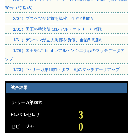
30分（時差+8）
（2/07）ブスケツが足首を捻挫、全治2週間か
（1/31）国王杯準決勝 はレアル・マドリーと対戦
（1/31）デンベレが左大腿部を負傷、全治5-6週間
（1/26）国王杯1/4 final レアル・ソシエダ戦のマッチデータア
ップ
（1/23）ラ･リーガ第18節ヘタフェ戦のマッチデータアップ
試合結果
ラ･リーガ第20節
FCバルセロナ
セビージャ