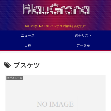
No Barça, No Life. バルサコア情報をあなたに
ニュース
選手リスト
日程
データ室
ブスケツ
選手ニュース