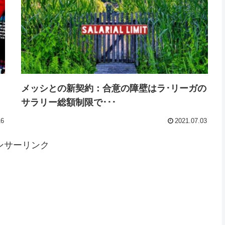
･
メッシとの新契約：合意の障壁はラ･リーガの
サラリー総額制限で･･･
16
2021.07.03
ンサーリンク