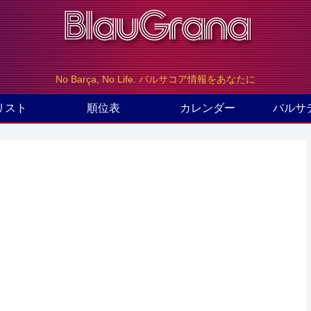
No Barça, No Life. バルサコア情報をあなたに
リスト
順位表
カレンダー
バルサ