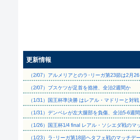
更新情報
（2/07）アルメリアとのラ･リーガ第23節は2月2
（2/07）ブスケツが足首を捻挫、全治2週間か
（1/31）国王杯準決勝 はレアル・マドリーと対戦
（1/31）デンベレが左大腿部を負傷、全治5-6週
（1/26）国王杯1/4 final レアル・ソシエダ戦
（1/23）ラ･リーガ第18節ヘタフェ戦のマッチデ