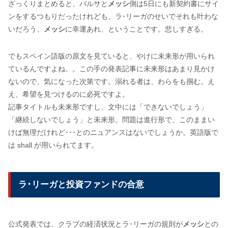
ざっくりまとめると、バルサと
メッシ
側は5日にも新契約書にサイ
ンをするつもりだったけれども、ラ･リーガのせいでそれも叶わな
いだろう、
メッシ
に幸運あれ、ということです。悲しすぎる。
でもスペイン語版の原文を見ていると、やけに未来形が用いられ
ているんですよね。。この手の発表記事に未来形はあまり見かけ
ないので、気になった次第です。溺れる者は、わらをも掴む。え
え、希望を見つけるのに必死ですよ。
記事タイトルも未来形ですし、文中には「できないでしょう」
「継続しないでしょう」と未来形。問題は進行形で、このままい
けば無理だけれど･･･とのニュアンスはないでしょうか。英語版で
は shall が用いられてます。
ラ･リーガと投資ファンドの合意
公式発表では、クラブの経済状況とラ･リーガの規則が
メッシ
との