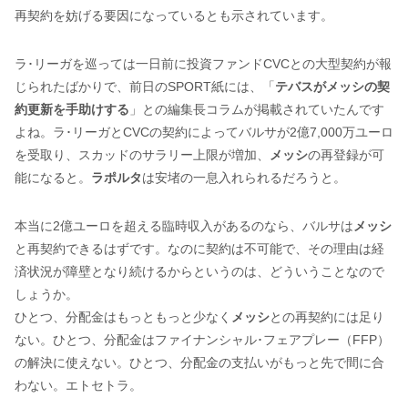
再契約を妨げる要因になっているとも示されています。
ラ･リーガを巡っては一日前に投資ファンドCVCとの大型契約が報
じられたばかりで、前日のSPORT紙には、「
テバスがメッシの契
約更新を手助けする
」との編集長コラムが掲載されていたんです
よね。ラ･リーガとCVCの契約によってバルサが2億7,000万ユーロ
を受取り、スカッドのサラリー上限が増加、
メッシ
の再登録が可
能になると。
ラポルタ
は安堵の一息入れられるだろうと。
本当に2億ユーロを超える臨時収入があるのなら、バルサは
メッシ
と再契約できるはずです。なのに契約は不可能で、その理由は経
済状況が障壁となり続けるからというのは、どういうことなので
しょうか。
ひとつ、分配金はもっともっと少なく
メッシ
との再契約には足り
ない。ひとつ、分配金はファイナンシャル･フェアプレー（FFP）
の解決に使えない。ひとつ、分配金の支払いがもっと先で間に合
わない。エトセトラ。