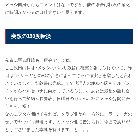
メッシ
自身からもコメントはないですが、彼の場合は状況の消化
に時間がかかるのは仕方ないと思えます。
突然の180度転換
発表に至る経緯も、唐突ですよね。
ここ数日は
レオ･メッシ
のバルサ残留は確実と報じられていて、昨
日はラ･リーガとCVCの合意によってさらに確実さを増したと言わ
れていました。契約書は完成。父で代理人の
ホルヘ
氏もアルゼン
チンからバルセロナに向かっているらしい。あとは最後の話し合
いを行って契約延長発表、日曜日のガンペル杯に
メッシ
は間に合
うぞ～。祝！
なのにフタを開けてみれば、クラブ側から一方的に、ラ･リーガの
せいでヤッパリ無理っす、とメッシ側に告げられ、今までありが
とうございました幸運を祈ります、と。。。