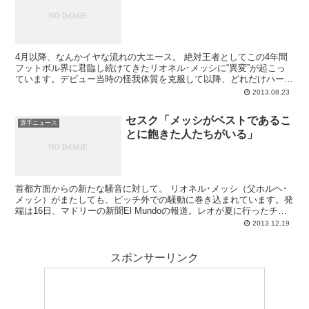
4月以降、なんかイヤな流れの大エース。 絶対王者としてこの4年間
フットボル界に君臨し続けてきたリオネル･メッシに“異変”が起こっ
ています。デビュー当時の怪我体質を克服して以降、どれだけハード
に試合をこなそうとも負傷とはほぼ無縁だったあ...
2013.08.23
セスク「メッシがベストであるこ
選手ニュース
とに飽きた人たちがいる」
首都方面からの新たな騒音に対して。 リオネル･メッシ（父ホルヘ･
メッシ）がまたしても、ピッチ外での騒動に巻き込まれています。発
端は16日、マドリーの新聞El Mundoの報道。レオが夏に行ったチャ
リティマッチにおいて麻薬組織が架空の座...
2013.12.19
スポンサーリンク