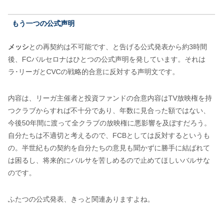
もう一つの公式声明
メッシ
との再契約は不可能です、と告げる公式発表から約3時間
後、FCバルセロナはひとつの公式声明を発しています。それは
ラ･リーガとCVCの戦略的合意に反対する声明文です。
内容は、リーガ主催者と投資ファンドの合意内容はTV放映権を持
つクラブからすれば不十分であり、年数に見合った額ではない、
今後50年間に渡って全クラブの放映権に悪影響を及ぼすだろう。
自分たちは不適切と考えるので、FCBとしては反対するというも
の。半世紀もの契約を自分たちの意見も聞かずに勝手に結ばれて
は困るし、将来的にバルサを苦しめるので止めてほしいバルサな
のです。
ふたつの公式発表、きっと関連ありますよね。