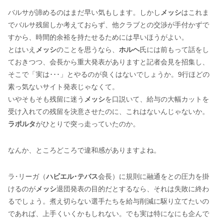
バルサが諦めるのはまだ早い気もします。しかし
メッシ
はこれま
でバルサ残留しか考えておらず、他クラブとの交渉が手付かずで
すから、時間的余裕を持たせるためには早いほうがよい。
とはいえ
メッシ
のことを思うなら、
ホルヘ
氏には前もって話をし
ておきつつ、会長から重大発表がありますと記者会見を招集し、
そこで「実は･･･」とやるのが良くはないでしょうか。9行ほどの
素っ気ないサイト発表じゃなくて。
いやそもそも残留に迷う
メッシ
を口説いて、給与の大幅カットを
受け入れての残留を決意させたのに、これはないんじゃないか。
ラポルタ
がひとりで突っ走っていたのか。
なんか、ところどころで違和感がありますよね。
ラ･リーガ（
ハビエル･テバス
会長）に規則に融通をとの圧力を掛
けるのが
メッシ
退団発表の目的だとするなら、それは失敗に終わ
るでしょう。煮え切らない選手たちを給与削減に駆り立てたいの
であれば、上手くいくかもしれない。でも実は特になにも企んで