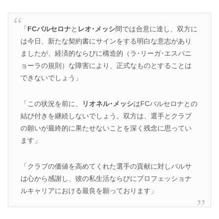
「
FCバルセロナ
と
レオ･メッシ
間では合意に達し、双方に
は今日、新たな契約書にサインをする明白な意志があり
ましたが、経済的ならびに構造的（ラ･リーガ･エスパニ
ョーラの規則）な障害により、正式なものとすることは
できないでしょう」
「この状況を前に、
リオネル･メッシ
はFCバルセロナとの
結び付きを継続しないでしょう。双方は、選手とクラブ
の願いが最終的に果たせないことを深く残念に思ってい
ます」
「クラブの価値を高めてくれた選手の貢献に対しバルサ
は心から感謝し、彼の私生活ならびにプロフェッショナ
ルキャリアにおける最良を願っております」