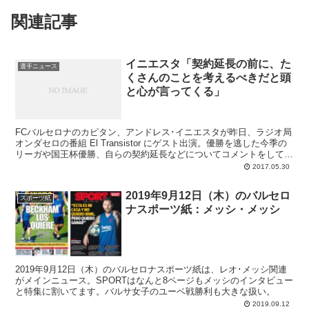
関連記事
イニエスタ「契約延長の前に、た
選手ニュース
くさんのことを考えるべきだと頭
と心が言ってくる」
FCバルセロナのカピタン、アンドレス･イニエスタが昨日、ラジオ局
オンダセロの番組 El Transistor にゲスト出演。優勝を逃した今季の
リーガや国王杯優勝、自らの契約延長などについてコメントをしてい
ます。なかでも気になるのはやはり、なかなか合意に達しないバルサ
2017.05.30
との契約更新についてですが、「バルサで現役引退したい」と強調し
つつも交渉が順調に進んでいるという言葉はなく。どことなく曖昧な
2019年9月12日（木）のバルセロ
説明にとどまっていることから、ペップやチャビのような契約満了後
スポーツ紙
ナスポーツ紙：メッシ・メッシ
の退団が待っているのではないかと、クレの心は不穏な予感にざわつ
く初夏となっています。バルサとイニエスタとの契約は2018年6月末
までです。
2019年9月12日（木）のバルセロナスポーツ紙は、レオ･メッシ関連
がメインニュース。SPORTはなんと8ページもメッシのインタビュー
と特集に割いてます。バルサ女子のユーベ戦勝利も大きな扱い。
2019.09.12