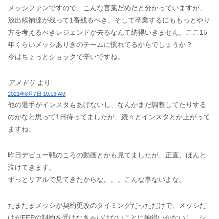
メッシファンですので、こんな言葉だめだと分かっていますが、
放出候補達が残って1番残るべき、そして卒業するにももっとやり
方を考えるべきレジェンドが去るなんて納得いきません。ここ15
年くらいメッシありきのチームに慣れてるからでしょうか？
今はちょっとショックで辛いですね。
アメドリ
より:
2021年8月7日 10:13 AM
他の選手がインスタもあげないし、なんかまだ調整してたりする
のかなと思って1日待ってましたが、続々とインスタとか上がって
ますね。
昨日デビュー戦のころの動画とかも見てましたが、正直、ほんと
泣けてきます。
ずっとリアルで見てきたからな。。。こんな事ないよな。
たまたまメッシが契約更改のタイミングだっただけで、メッシだ
けがFFPの制約を受けなきゃいけないことに納得いかないし、シ