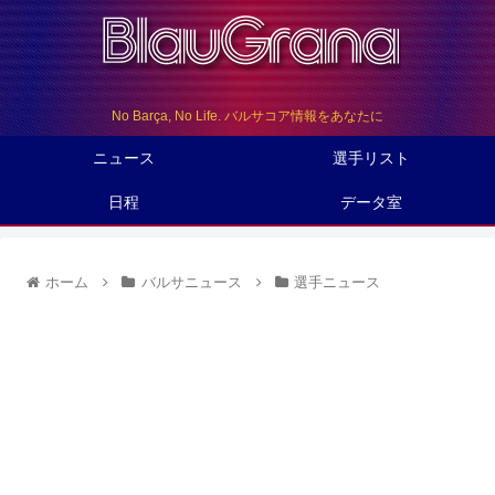
No Barça, No Life. バルサコア情報をあなたに
ニュース
選手リスト
日程
データ室
ホーム
バルサニュース
選手ニュース