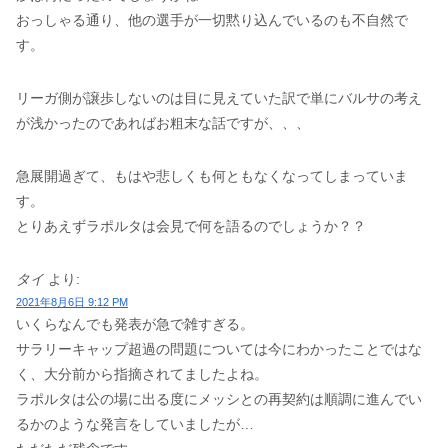
おっしゃる通り、他の選手が一切黙り込んでいるのも不自然で
す。
リーガ側が譲歩しないのは目に見えていた訳で単にバルサの考え
が浅かったのであればお粗末な話ですが、、、
急展開過ぎて、もはや悲しくも何ともなくなってしまっていま
す。
とりあえずラポルタは会見で何を語るのでしょうか？？
タイ
より:
2021年8月6日 9:12 PM
いくらなんでも発表が急で雑すぎる。
サラリーキャップ超過の問題については今にわかったことではな
く、大分前から指摘されてましたよね。
ラポルタは公の場に出る度にメッシとの再契約は順調に進んでい
るかのような発言をしていましたが…