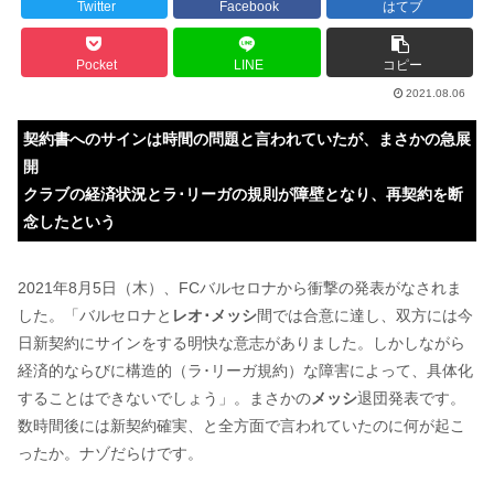
Twitter
Facebook
はてブ
Pocket
LINE
コピー
2021.08.06
契約書へのサインは時間の問題と言われていたが、まさかの急展
開
クラブの経済状況とラ･リーガの規則が障壁となり、再契約を断
念したという
2021年8月5日（木）、FCバルセロナから衝撃の発表がなされま
した。「バルセロナと
レオ･メッシ
間では合意に達し、双方には今
日新契約にサインをする明快な意志がありました。しかしながら
経済的ならびに構造的（ラ･リーガ規約）な障害によって、具体化
することはできないでしょう」。まさかの
メッシ
退団発表です。
数時間後には新契約確実、と全方面で言われていたのに何が起こ
ったか。ナゾだらけです。