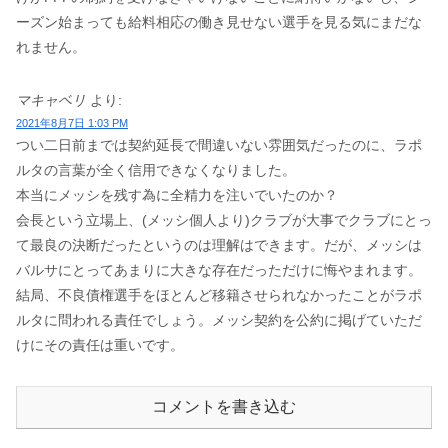
ーズン始まっても給料相応の働き見せない選手を見る気にまだな
れません。
マキャベリ
より:
2021年8月7日 1:03 PM
つい二日前までは契約延長で間違いない雰囲気だったのに、ラポ
ルタの言葉が全く信用できなくなりました。
本当にメッシを残す為に全精力を注いでいたのか？
会長という立場上、(メッシ個人より)クラブが大事でクラブにとっ
て最良の決断だったというのは理解はできます。だが、メッシは
バルサにとってあまりに大きな存在だっただけに悔やまれます。
結局、不良債権選手をほとんど移籍させられなかったことがラポ
ルタに問われる責任でしょう。メッシ契約を公約に掲げていただ
けにその責任は重いです。
コメントを書き込む