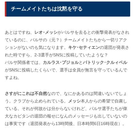
チームメイトたちは沈黙を守る
あとはですね、
レオ･メッシ
がバルサを去るとの衝撃発表がなされ
ているのに、バルサの（元？）チームメイトたちから一切リアク
ションがないのも気になります。
キケ･セティエン
の退団が発表さ
れた時ですら、2-3選手がSNSに投稿していたような？
バルサ関係者では、
カルラス･プジョル
と
パトリック･クルィベル
がSNSに投稿したくらいで、選手は全員が無言を守っているんで
すよね。
さすがにこれは不自然
なので、なにかあるのは間違いないでしょ
う。クラブから止められている。
メッシ
本人からの希望で自粛し
ている。それが何故かは分からないけれど、バルサ選手たちが偉
大なカピタンの退団の報せになんのメッセージも出していないの
は事実です（退団発表から13時間後、日本時間6日16時現在）。