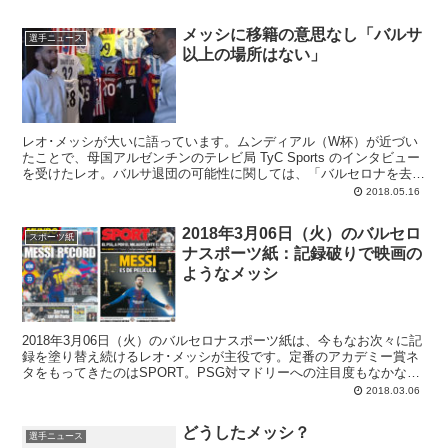
メッシに移籍の意思なし「バルサ
選手ニュース
以上の場所はない」
レオ･メッシが大いに語っています。ムンディアル（W杯）が近づい
たことで、母国アルゼンチンのテレビ局 TyC Sports のインタビュー
を受けたレオ。バルサ退団の可能性に関しては、「バルセロナを去ろ
うという気にはならないよ...
2018.05.16
2018年3月06日（火）のバルセロ
スポーツ紙
ナスポーツ紙：記録破りで映画の
ようなメッシ
2018年3月06日（火）のバルセロナスポーツ紙は、今もなお次々に記
録を塗り替え続けるレオ･メッシが主役です。定番のアカデミー賞ネ
タをもってきたのはSPORT。PSG対マドリーへの注目度もなかな
か。
2018.03.06
どうしたメッシ？
選手ニュース