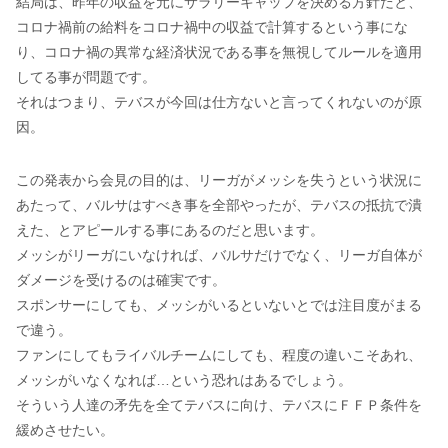
結局は、昨年の収益を元にサラリーキャップを決める方針だと、
コロナ禍前の給料をコロナ禍中の収益で計算するという事にな
り、コロナ禍の異常な経済状況である事を無視してルールを適用
してる事が問題です。
それはつまり、テバスが今回は仕方ないと言ってくれないのが原
因。
この発表から会見の目的は、リーガがメッシを失うという状況に
あたって、バルサはすべき事を全部やったが、テバスの抵抗で潰
えた、とアピールする事にあるのだと思います。
メッシがリーガにいなければ、バルサだけでなく、リーガ自体が
ダメージを受けるのは確実です。
スポンサーにしても、メッシがいるといないとでは注目度がまる
で違う。
ファンにしてもライバルチームにしても、程度の違いこそあれ、
メッシがいなくなれば…という恐れはあるでしょう。
そういう人達の矛先を全てテバスに向け、テバスにＦＦＰ条件を
緩めさせたい。