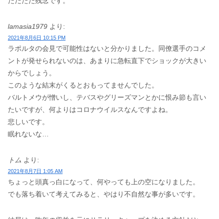
ただただ残念です。
lamasia1979
より:
2021年8月6日 10:15 PM
ラポルタの会見で可能性はないと分かりました。同僚選手のコメ
ントが発せられないのは、あまりに急転直下でショックが大きい
からでしょう。
このような結末がくるとおもってませんでした。
バルトメウが憎いし、テバスやグリーズマンとかに恨み節も言い
たいですが、何よりはコロナウイルスなんですよね。
悲しいです。
眠れないな…
トム
より:
2021年8月7日 1:05 AM
ちょっと頭真っ白になって、何やっても上の空になりました。
でも落ち着いて考えてみると、やはり不自然な事が多いです。