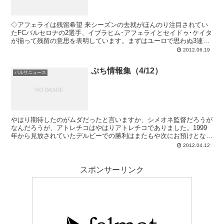
◇アフェライは残留希望 来シーズンの去就がほんのり注目されてい
たFCバルセロナの2選手、イブラヒム･アフェライとセイドゥ･ケイタ
が揃って残留の意思を表明しています。まずはユーロで思わぬ3連敗
を喫し、早々にバケーションを開始する...
2012.06.19
ぷち情報集（4/12）
バルサニュース
やはり期待したのがムダだったと言いますか、シメオネ監督だろうが
なんだろうが、アトレチコはやはりアトレチコでありました。1999
年から見放されていたデルビーでの勝利はまたもや次にお預けとな
り、その次は永遠の先なのではないか、とも思えて...
2012.04.12
スポンサーリンク