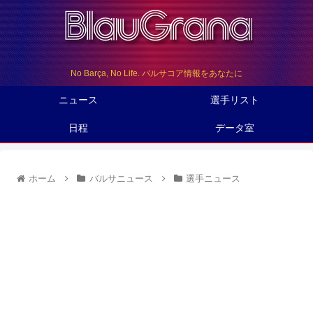
No Barça, No Life. バルサコア情報をあなたに
ニュース
選手リスト
日程
データ室
ホーム
バルサニュース
選手ニュース