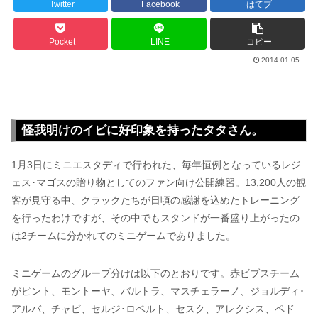
Twitter
Facebook
はてブ
Pocket
LINE
コピー
2014.01.05
怪我明けのイビに好印象を持ったタタさん。
1月3日にミニエスタディで行われた、毎年恒例となっているレジ
ェス･マゴスの贈り物としてのファン向け公開練習。13,200人の観
客が見守る中、クラックたちが日頃の感謝を込めたトレーニング
を行ったわけですが、その中でもスタンドが一番盛り上がったの
は2チームに分かれてのミニゲームでありました。
ミニゲームのグループ分けは以下のとおりです。赤ビブスチーム
がピント、モントーヤ、バルトラ、マスチェラーノ、ジョルディ･
アルバ、チャビ、セルジ･ロベルト、セスク、アレクシス、ペド