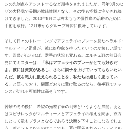
シの先制点をアシストするなど期待をされましたが、同年9月のヒ
ザの大怪我で長期の戦線離脱となり、その後も怪我に泣かされ続
けてきました。2013年8月には右太ももの慢性痛の治療のために
手術を敢行。12月末からグループ練習に復帰しています。
そして日々のトレーニングでアフェライのプレーを見たヘラルド･
マルティーノ監督が、彼に好印象を持ったというのが嬉しい話で
す。監督が代われば、選手の状況も変わる。エルチェ戦の前日会
見にてミスターは、「
私はアフェライのプレーがとても好きだ
よ。彼には資質があるし、さらに調子を上げていってもらいたい
んだ。彼を戦力に数えられることを、私たちは嬉しく思ってい
る
」と語っており、額面どおりに受け取るのなら、後半戦でチャ
ンスが訪れる可能性は高そうです。
苦難の冬の後に、希望の光差す春の到来というような展開。あと
はスビサレッタがマルティーノとアフェライの考えを聞き、双方
にとって最もプラスとなるであろう決断を下すことになるでしょ
う。ポイントとなるのはここでも、夏に開催されるムンディアル