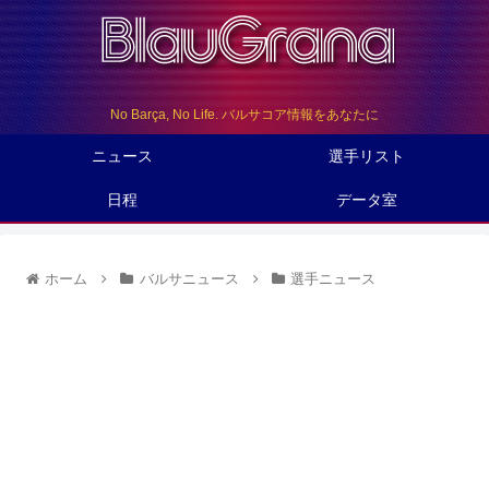
No Barça, No Life. バルサコア情報をあなたに
ニュース
選手リスト
日程
データ室
ホーム
バルサニュース
選手ニュース