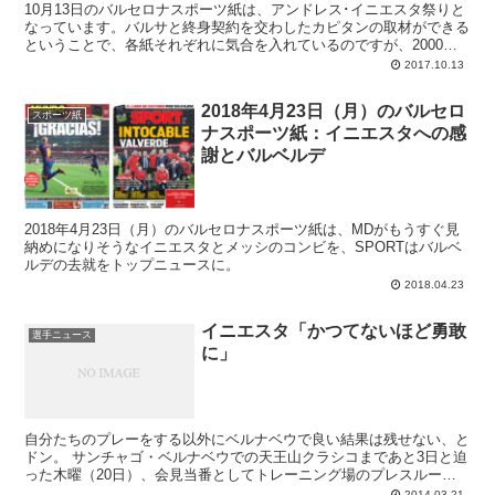
10月13日のバルセロナスポーツ紙は、アンドレス･イニエスタ祭りと
なっています。バルサと終身契約を交わしたカピタンの取材ができる
ということで、各紙それぞれに気合を入れているのですが、2000年
にアンドレス少年に取材をした時のコメントを発掘したMDもその一
2017.10.13
つ
2018年4月23日（月）のバルセロ
スポーツ紙
ナスポーツ紙：イニエスタへの感
謝とバルベルデ
2018年4月23日（月）のバルセロナスポーツ紙は、MDがもうすぐ見
納めになりそうなイニエスタとメッシのコンビを、SPORTはバルベ
ルデの去就をトップニュースに。
2018.04.23
イニエスタ「かつてないほど勇敢
選手ニュース
に」
自分たちのプレーをする以外にベルナベウで良い結果は残せない、と
ドン。 サンチャゴ・ベルナベウでの天王山クラシコまであと3日と迫
った木曜（20日）、会見当番としてトレーニング場のプレスルーム
へと登場したのはドン・アンドレス・イニエスタであり...
2014.03.21