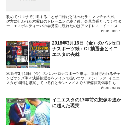
改めてバルサで引退することが目標だと述べたラ・マンチャの男。
夕方に行われた木曜日のトレーニング終了後、会見当番としてシウタ
ー・エスポルティーバの会見室に現れたのはアンドレス・イニエスタ
でした。イニエスタといえば現在バルサとの契約延長...
2013.09.27
2018年3月16日（金）のバルセロ
スポーツ紙
ナスポーツ紙：CL抽選会とイニ
エスタの去就
2018年3月16日（金）のバルセロナスポーツ紙は、本日行われるチャ
ンピオンズ準々決勝抽選会をメインで扱いつつ、アンドレス･イニエ
スタが退団を思案している件とサン･マメスでの警備員刺傷事件も大
きく。
2018.03.16
イニエスタの17年前の想像を遙か
選手ニュース
に超えた現実