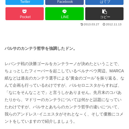
Twitter
Facebook
はてブ
Pocket
LINE
コピー
2013.03.27
2012.11.13
バルサのカンテラ哲学を強調したドン。
レバンテ戦の決勝ゴールをカンテラーノが決めたということで、
ちょっとしたフィーバーを起こしているベルナベウ周辺。MARCA
紙などは過去のカンテラ選手による”黄金のゴール”を振り返る、な
んて企画も行っているわけですが、バルセロニスタからすれば、
「なにをそんなことで」と言うしかありません。先月末のコパあ
たりから、マドリーのカンテラについては何かと話題になってい
たわけですが、バルサとあちらのカンテラ哲学の違いについて、
我らのアンドレス･イニエスタがそれとな～く、そして優雅にコメ
ントをしていますので紹介しましょう。