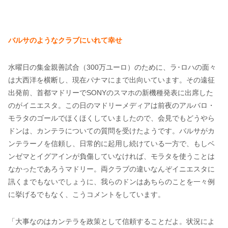
バルサのようなクラブにいれて幸せ
水曜日の集金親善試合（300万ユーロ）のために、ラ･ロハの面々
は大西洋を横断し、現在パナマにまで出向いています。その遠征
出発前、首都マドリーでSONYのスマホの新機種発表に出席した
のがイニエスタ。この日のマドリーメディアは前夜のアルバロ・
モラタのゴールでほくほくしていましたので、会見でもどうやら
ドンは、カンテラについての質問を受けたようです。バルサがカ
ンテラーノを信頼し、日常的に起用し続けている一方で、もしベ
ンゼマとイグアインが負傷していなければ、モラタを使うことは
なかったであろうマドリー。両クラブの違いなんぞイニエスタに
訊くまでもないでしょうに、我らのドンはあちらのことを一々例
に挙げるでもなく、こうコメントをしています。
「大事なのはカンテラを政策として信頼することだよ。状況によ