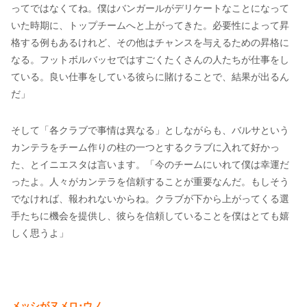
ってではなくてね。僕はバンガールがデリケートなことになって
いた時期に、トップチームへと上がってきた。必要性によって昇
格する例もあるけれど、その他はチャンスを与えるための昇格に
なる。フットボルバッセではすごくたくさんの人たちが仕事をし
ている。良い仕事をしている彼らに賭けることで、結果が出るん
だ」
そして「各クラブで事情は異なる」としながらも、バルサという
カンテラをチーム作りの柱の一つとするクラブに入れて好かっ
た、とイニエスタは言います。「今のチームにいれて僕は幸運だ
ったよ。人々がカンテラを信頼することが重要なんだ。もしそう
でなければ、報われないからね。クラブが下から上がってくる選
手たちに機会を提供し、彼らを信頼していることを僕はとても嬉
しく思うよ」
メッシがヌメロ･ウノ