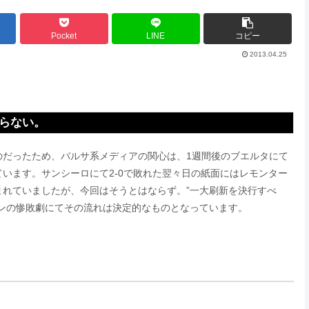
Pocket
LINE
コピー
2013.04.25
らない。
のだったため、バルサ系メディアの関心は、1週間後のブエルタにて
います。サンシーロにて2-0で敗れた翌々日の紙面にはレモンター
れていましたが、今回はそうとはならず。”一大刷新を決行すべ
ンの惨敗劇にてその流れは決定的なものとなっています。