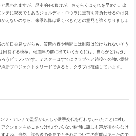
と思われますが、歴史的4-0負けが、おそらくはそれを早めた。出
ピンチに親友でもあるジョルディ・ロウラに重荷を背負わせるのは良
向かえないのなら、来季以降は退くべきだとの意見も強くなりましょ
戦の前日会見ながらも、質問内容や時間には制限は設けられないそう
トは回答する模様。報道陣の前に出ていくからには、自らがどれだけ
あろうビラノバです。ミスターはすでにクラブへと続投への強い意欲
が刷新プロジェクトをリードできると、クラブは確信しています。
アンツ・アレナで監督が1人しか選手交代を行わなかったことに対し
リアクションを起こさなければならない瞬間に誰にも声が掛からなけ
ますよね。当然、試合後の会見でもそれについての質問はあったので