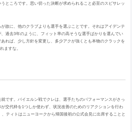
いうところです。思い切った決断が求められること必至のスビサレッ
るが故に、他のクラブよりも選手を選ぶことです。それはアイデンテ
が、過去3年のように、フィット率の高そうな選手ばかりを選んでい
であれば、少し方針を変更し、多少アクが強くとも本物のクラックを
されますな。
去就です。バイエルン戦でクレは、選手たちのパフォーマンスがさっ
バが交代枠を1つしか使わず、状況改善のためのリアクションを行わ
）、ティトはニューヨークから帰国後初の公式会見に出席することと