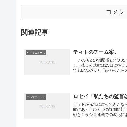
コメン
関連記事
ティトのチーム案。
バルサニュース
バルサの次期監督はどんなチームを作るのか。 バルサのリーガはすでに先週末をもって終了
し、残る公式戦は25日に控
てもぼんやりと「終わったらの
ロセイ「私たちの監督
バルサニュース
ティトが元気に戻ってきたなら
間にあったひとつの疑問に対
戦とクラシコ連戦での敗北によ