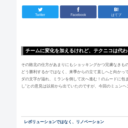
Twitter
Facebook
はてブ
チームに変化を加えるけれど、テクニコは代わ
その敗北の仕方があまりにもショッキングかつ完膚なきも
どう勝利するかではなく、来季からの立て直しへと向かって
ダの文字が溢れ、ミランを倒して次へ進む！のムードに包ま
し”との意見は以前から出ていたのですが、今回のミュンヘ
レボリューションではなく、リノベーション