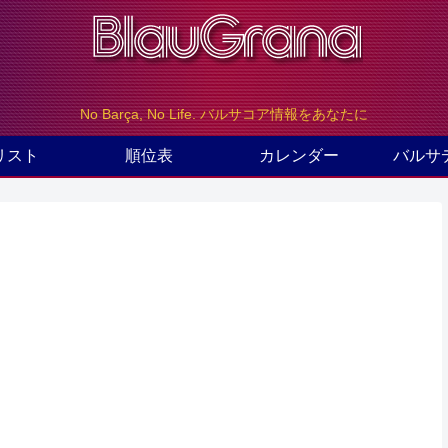
No Barça, No Life. バルサコア情報をあなたに
リスト
順位表
カレンダー
バルサ