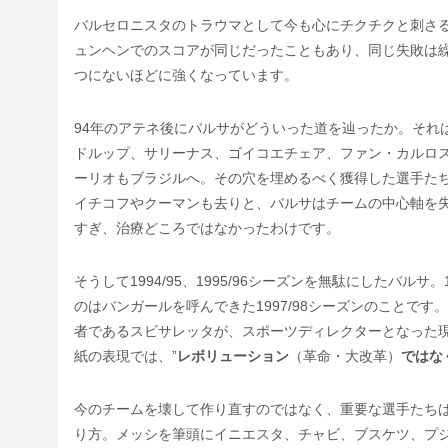
バルセロニスタのトラウマとして今も心にチクチクと刺さる、
ュンヘンでのスコアが同じだったこともあり、同じ失敗は
つにないほどに強くなっています。
94年のアテネ後にバルサがどういった道を辿ったか。それ
ドルップ、サリーナス、ゴイコエチェア、ファン・カルロ
ーリオもブラジルへ。その穴を埋めるべく獲得した選手た
イチコフやクーマンも去りと、バルサはチームの中心軸を
すぎ、治療どころではなかったわけです。
そうして1994/95、1995/96シーズンを無駄にしたバル
のはバンガールを呼んできた1997/98シーズンのことで
者であるスビサレッタが、スポーツディレクターとなった現
紙の表現では、”
レボリューション
（革命・大改革）
ではな
今のチームを壊して作り直すのではなく、重要な選手たち
り方。メッシを筆頭にイニエスタ、チャビ、ブスケツ、プ