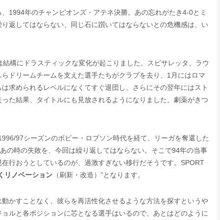
1994年のチャンピオンズ・アテネ決勝。あの忘れがたき4-0とミ
繰り返してはならない、同じ石に躓いてはならないとの危機感は、い
は結構にドラスティックな変化が起こりました。スビサレッタ、ラウ
スらドリームチームを支えた選手たちがクラブを去り、1月にはロマ
ちは求められるレベルになくてすぐ退団し、さらにその翌年にはスト
失った結果、タイトルにも見放されるようになりました。劇薬がきつ
サ。1996/97シーズンのボビー・ロブソン時代を経て、リーガを奪還した
す。あの時の失敗を、今回は繰り返してはならない。そこで94年の当事
在行おうとしているのが、過激すぎない移行だそうです。SPORT
くリノベーション
（刷新・改造）”となります。
は動かすことなく、彼らを再活性化させるような方法を探すというや
ジョルと各ポジションに芯となる選手はいるので、あとはどのように