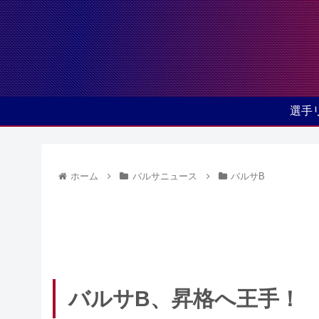
選手
ホーム
バルサニュース
バルサB
バルサB、昇格へ王手！