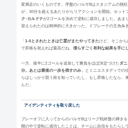
変満足のいくものです。序盤のバルサBはスタジアムの熱
が、30分を超えるあたりからリアクションを開始。セット
ク･カルドナ
が2ゴールを決めて逆転に成功しました。あま
迎えられたのは精神的に大きかった。ドブレーテの主
カル
「
1-0とされたときは亡霊がまたやってきた
けど、そこから
で昇格を祝えれば最高だね。
僕らすごく有利な結果を手に
一方、後半に2ゴールを追加して勝負をほぼ決定づけた
ダニ
分。あとは最後の一歩を残すのみ
」とミニエスタディでの
らはしっかり競う術を知っていたし、もし昇格したなら、
んだ」
アイデンティティを取り戻した
プレーオフに入ってからのバルサBはリーグ戦終盤の輝き
開の中で逆転に成功したことは、チームに自信をもたらし