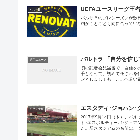
UEFAユースリーグ王
バルサB
バルサＢのプレシーズンが数
約がことごとく間に合ってい
バルトラ 「自分を信じ
選手ニュース
初の記者会見当番で、自信をのぞかせた若きセン
手となって、初めて任される
ンとしましても、ここへ若い衆
エスタディ･ジョハン･
クラブ全般
2017年9月14日（木）、
ト･エスポルティーバ･ジョア
た。新スタジアムの名前は、ク