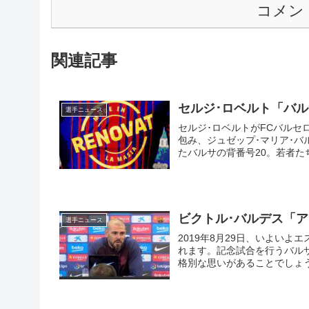
コメン
関連記事
セルジ･ロベルト「バ
選手ニュース
セルジ･ロベルトがFCバル
包み、ジュゼップ･マリア･バ
たバルサの背番号20。若者
と...
ビクトル･バルデス「
選手ニュース
2019年8月29日、いよい
れます。記念試合を行うバルサ
格別な思いがあることでしょ