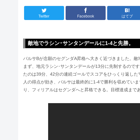
Twitter
Facebook
はてブ
敵地でラシン･サンタンデールに1-4と先勝。
バルサBが念願のセグンダA昇格へ大きく近づきました。敵
まず、地元ラシン･サンタンデールが13分に先制するので
たのは39分、42分の連続ゴールでスコアをひっくり返した
人の得点が効き、バルサは最終的に1-4で勝利を収めてい
り、フィリアルはセグンダへと昇格できる。目標達成まで