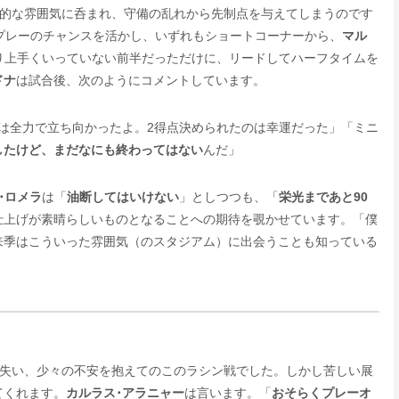
狂的な雰囲気に呑まれ、守備の乱れから先制点を与えてしまうのです
プレーのチャンスを活かし、いずれもショートコーナーから、
マル
り上手くいっていない前半だっただけに、リードしてハーフタイムを
ドナ
は試合後、次のようにコメントしています。
は全力で立ち向かったよ。2得点決められたのは幸運だった」「ミニ
したけど、まだなにも終わってはない
んだ」
･ロメラ
は「
油断してはいけない
」としつつも、「
栄光まであと90
仕上げが素晴らしいものとなることへの期待を覗かせています。「僕
来季はこういった雰囲気（のスタジアム）に出会うことも知っている
を失い、少々の不安を抱えてのこのラシン戦でした。しかし苦しい展
てくれます。
カルラス･アラニャー
は言います。「
おそらくプレーオ