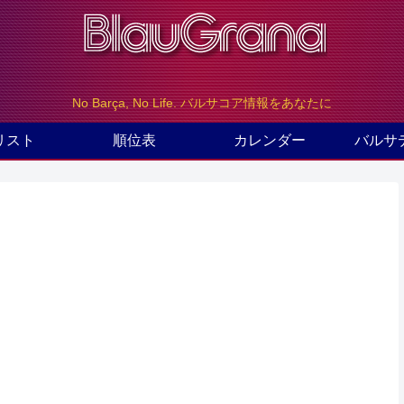
No Barça, No Life. バルサコア情報をあなたに
リスト
順位表
カレンダー
バルサ