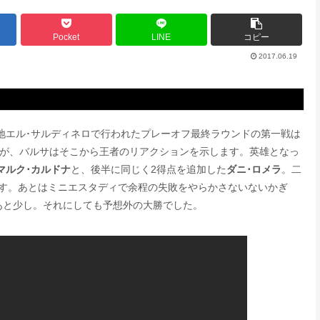
Pocket
LINE
コピー
2017.06.19
地エル･サルディネロで行われたプレーオフ最終ラウンドの第一戦は
すが、バルサはそこから王者のリアクションを示します。英雄となっ
マルク･カルドナ
と、後半に同じく2得点を追加した
ダニ･ロメラ
。二
ます。あとはミニエスタディで余程の失敗をやらかさないないかぎ
あと少し。それにしても予想外の大勝でした。