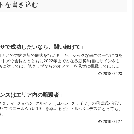
トを書き込む
ルサで成功したいなら、闘い続けて」
セロナとの契約更新の儀式を行いました。シックな黒のスーツに身を
ルトメウ会長ととともに2022年までとなる新契約書にサインをし
たちに対しては、他クラブからのオファーを見ずに挑戦してほしい
2018.02.23
アンスはエリア内の暗殺者」
よエスタディ･ジョハン･クルイフ（ヨハン･クライフ）の落成式が行わ
･フベニールA（U-19）を率いるビクトル･バルデスにとっても、
う。
2019.08.27