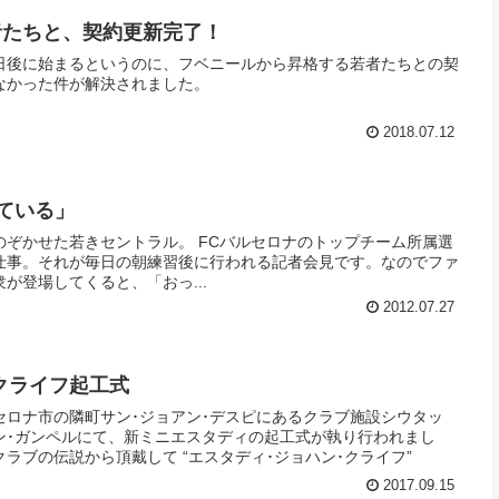
者たちと、契約更新完了！
日後に始まるというのに、フベニールから昇格する若者たちとの契
なかった件が解決されました。
2018.07.12
ている」
トラル。 FCバルセロナのトップチーム所属選
仕事。それが毎日の朝練習後に行われる記者会見です。なのでファ
が登場してくると、「おっ...
2012.07.27
クライフ起工式
バルセロナ市の隣町サン･ジョアン･デスピにあるクラブ施設シウタッ
ン･ガンペルにて、新ミニエスタディの起工式が執り行われまし
ラブの伝説から頂戴して “エスタディ･ジョハン･クライフ”
2017.09.15