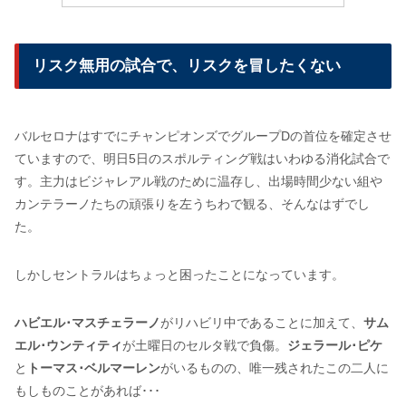
リスク無用の試合で、リスクを冒したくない
バルセロナはすでにチャンピオンズでグループDの首位を確定させ
ていますので、明日5日のスポルティング戦はいわゆる消化試合で
す。主力はビジャレアル戦のために温存し、出場時間少ない組や
カンテラーノたちの頑張りを左うちわで観る、そんなはずでし
た。
しかしセントラルはちょっと困ったことになっています。
ハビエル･マスチェラーノ
がリハビリ中であることに加えて、
サム
エル･ウンティティ
が土曜日のセルタ戦で負傷。
ジェラール･ピケ
と
トーマス･ベルマーレン
がいるものの、唯一残されたこの二人に
もしものことがあれば･･･