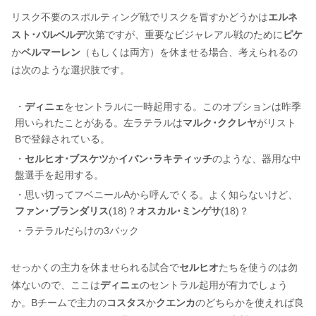
リスク不要のスポルティング戦でリスクを冒すかどうかは
エルネ
スト･バルベルデ
次第ですが、重要なビジャレアル戦のために
ピケ
か
ベルマーレン
（もしくは両方）を休ませる場合、考えられるの
は次のような選択肢です。
・
ディニェ
をセントラルに一時起用する。このオプションは昨季
用いられたことがある。左ラテラルは
マルク･ククレヤ
がリスト
Bで登録されている。
・
セルヒオ･ブスケツ
か
イバン･ラキティッチ
のような、器用な中
盤選手を起用する。
・思い切ってフベニールAから呼んでくる。よく知らないけど、
ファン･ブランダリス
(18)？
オスカル･ミンゲサ
(18)？
・ラテラルだらけの3バック
せっかくの主力を休ませられる試合で
セルヒオ
たちを使うのは勿
体ないので、ここは
ディニェ
のセントラル起用が有力でしょう
か。Bチームで主力の
コスタス
か
クエンカ
のどちらかを使えれば良