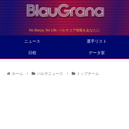
No Barça, No Life. バルサコア情報をあなたに
ニュース
選手リスト
日程
データ室
ホーム
バルサニュース
トップチーム