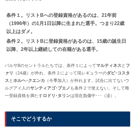
条件１。リストBへの登録資格があるのは、21年前
（1996年）の1月1日以降に生まれた選手。つまり22歳
以上はダメ。
条件２。リストBに登録資格があるのは、15歳の誕生日
以降、2年以上継続しての在籍がある選手。
バルサBのセントラルたちでは、条件１によって
マルティネス
と
フ
ァリ
（24歳）が外れ、条件２によって現レギュラーの
ダビ･コスタ
ス
と
ホルヘ･クエンカ
（今季加入）が外れます。試合に出てないウ
ルグアイ人の
サンティアゴ･ブエノ
も条件２で使えない。そして唯
一登録資格を満たす
ロドリ･タリン
は現在負傷中･･･（涙）。
そこでどうするか