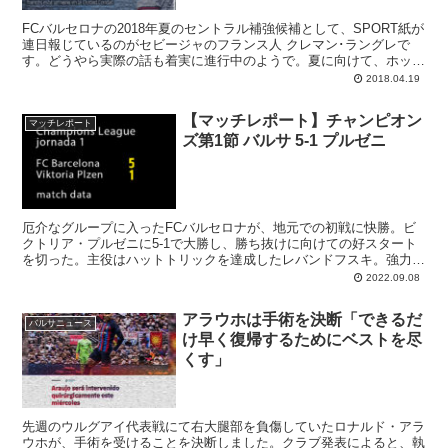
FCバルセロナの2018年夏のセントラル補強候補として、SPORT紙が
連日報じているのがセビージャのフランス人 クレマン･ラングレで
す。どうやら実際の話も着実に進行中のようで。夏に向けて、ホット
なひとりとなるでしょう。
2018.04.19
【マッチレポート】チャンピオン
マッチレポート
ズ第1節 バルサ 5-1 プルゼニ
厄介なグループに入ったFCバルセロナが、地元での初戦に快勝。ビ
クトリア・プルゼニに5-1で大勝し、勝ち抜けに向けての好スタート
を切った。主役はハットトリックを達成したレバンドフスキ。強力で
正確なシュートをずばずば決めてしまう最強の9番だ。頑張って彼を
2022.09.08
獲得をしてよかったと心底思う。
アラウホは手術を決断「できるだ
バルサニュース
け早く復帰するためにベストを尽
くす」
先週のウルグアイ代表戦にて右大腿部を負傷していたロナルド・アラ
ウホが、手術を受けることを決断しました。クラブ発表によると、執