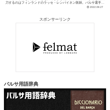
刀するのはフィンランドのラッセ・レンパイネン医師。バルサ選手で
はデンベレとセルジ・ロベルトが彼のオペを受けた、お馴染みの医師
2022.09.27
です。アラウホはその後、「早く復帰できるようにベストを尽くす
よ」とメッセージを発しています。
スポンサーリンク
バルサ用語辞典