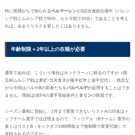
特に怪我がちで知られる
ベルマーレン
が3試合連続出場中（バレン
シア戦とムルシア戦で90分、セルタ戦で20分）であることを考え
れば、あまりリスクを冒したくはありません。
年齢制限＋2年以上の在籍が必要
通常であれば、こういう場合はカンテラーノに頼るのですが（国
王杯ムルシア戦は
ダビ･コスタス
が後半
ピケ
と途中交代）、残念な
がら今回はバルサBの若者たちを
バルベルデ
が起用することはでき
ません。理由はUEFAの選手登録条件と
タリン
の怪我です。
シーズン最初に登録し、1月まで変更できないリストAの25名はト
ップチーム選手でほぼ埋まるので、フィリアル（Bチーム）選手の
多くはリストB（キックオフ24時間前まで無制限で変更可能）で
登録されるのですが･･･