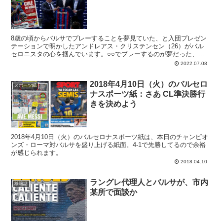
8歳の頃からバルサでプレーすることを夢見ていた、と入団プレゼン
テーションで明かしたアンドレアス・クリステンセン（26）がバル
セロニスタの心を掴んでいます。○○でプレーするのが夢だった、、
のフレーズはもはや入団時のお決まりですが、我らの新セントラルに
2022.07.08
はバルサファンだった“証拠”があり、クレはそれに喜んでいる。当時
のアイドルはロニーだったクリステンセンです。
2018年4月10日（火）のバルセロ
スポーツ紙
ナスポーツ紙：さあ CL準決勝行
きを決めよう
2018年4月10日（火）のバルセロナスポーツ紙は、本日のチャンピオ
ンズ・ローマ対バルサを盛り上げる紙面。4-1で先勝してるので余裕
が感じられます。
2018.04.10
ラングレ代理人とバルサが、市内
移籍話
某所で面談か