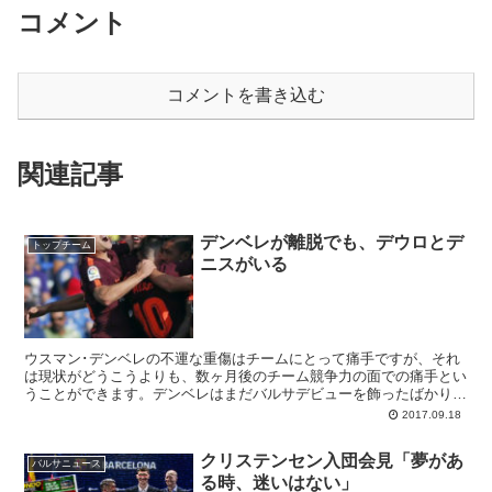
コメント
コメントを書き込む
関連記事
デンベレが離脱でも、デウロとデ
トップチーム
ニスがいる
ウスマン･デンベレの不運な重傷はチームにとって痛手ですが、それ
は現状がどうこうよりも、数ヶ月後のチーム競争力の面での痛手とい
うことができます。デンベレはまだバルサデビューを飾ったばかり
で、チームの計算できる戦力となるにはまだ時間のかかる状況..
2017.09.18
クリステンセン入団会見「夢があ
バルサニュース
る時、迷いはない」