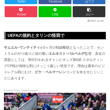
Twitter
Facebook
はてブ
Pocket
LINE
コピー
2017.12.04
UEFAの規約とタリンの怪我で
サムエル･ウンティティ
が2ヶ月の戦線離脱となったことで、セン
トラルのやり繰りに頭の痛い
エルネスト･バルベルデ
監督。直近の
課題としては、明日行われるチャンピオンズ第6節 スポルティン
グCP戦が地味な割にけっこう厳しい状況です。理由は週末のビジ
ャレアル戦にむけ、
ピケ・ベルマーレン
コンビを休ませにくいこ
とにあります。
Embed from Getty Images