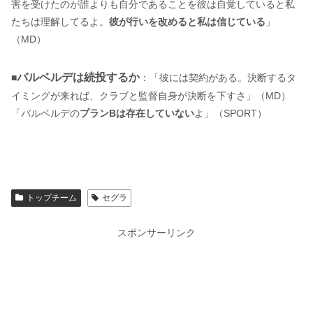
害を受けたのが誰よりも自分であることを彼は自覚していると私
たちは理解してるよ。
彼が行いを改めると私は信じている
」
（MD）
バルベルデは続投するか
■
：「彼には契約がある。決断するタ
イミングが来れば、クラブと監督自身が決断を下すさ」（MD）
「バルベルデの
プランBは存在していない
よ」（SPORT）
トップチーム
セグラ
スポンサーリンク