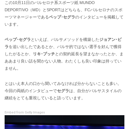
この10月11日のバルセロナ系スポーツ紙 MUNDO
DEPORTIVO（MD）とSPORTはどちらも、FCバルセロナのスポ
ーツマネージャーである
ペップ･セグラ
のインタビューを掲載して
います。
ペップ･セグラ
といえば、バルサメソッドを構築した
ジョアン･ビ
ラ
を追い出したであるとか、バルサ的ではない選手を好んで獲得
したがるとか、
リキ･プッチ
との契約延長を望まなかったとか、ま
ああまり良い話を聞かない人物。わたくしも良い印象は持ってい
ません。
とはいえ本人の口から聞いてみなければ分からないことも多い。
今回の両紙のインタビューで
セグラ
は、自分がバルサスタイルの
継続をとても重視していると語っています。
Embed from Getty Images