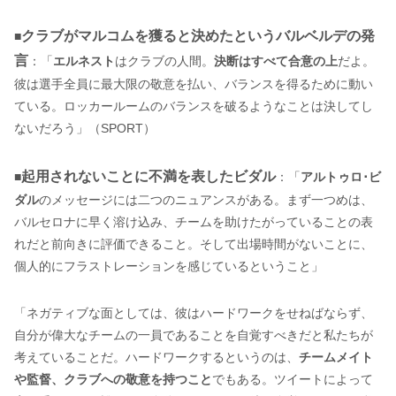
クラブがマルコムを獲ると決めたというバルベルデの発
■
言
：「
エルネスト
はクラブの人間。
決断はすべて合意の上
だよ。
彼は選手全員に最大限の敬意を払い、バランスを得るために動い
ている。ロッカールームのバランスを破るようなことは決してし
ないだろう」（SPORT）
起用されないことに不満を表したビダル
■
：「
アルトゥロ･ビ
ダル
のメッセージには二つのニュアンスがある。まず一つめは、
バルセロナに早く溶け込み、チームを助けたがっていることの表
れだと前向きに評価できること。そして出場時間がないことに、
個人的にフラストレーションを感じているということ」
「ネガティブな面としては、彼はハードワークをせねばならず、
自分が偉大なチームの一員であることを自覚すべきだと私たちが
考えていることだ。ハードワークするというのは、
チームメイト
や監督、クラブへの敬意を持つこと
でもある。ツイートによって