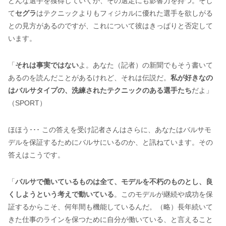
どんな選手を獲得していくか、その選定にも影響力を持つ。そし
て
セグラ
はテクニックよりもフィジカルに優れた選手を欲しがる
との見方があるのですが、これについて彼はきっぱりと否定して
います。
「
それは事実ではない
よ。あなた（記者）の新聞でもそう書いて
あるのを読んだことがあるけれど、それは伝説だ。
私が好きなの
はバルサタイプの、洗練されたテクニックのある選手たち
だよ」
（SPORT）
ほほう･･･ この答えを受け記者さんはさらに、あなたはバルサモ
デルを保証するためにバルサにいるのか、と訊ねています。その
答えはこうです。
「
バルサで働いているものは全て、モデルを不朽のものとし、良
くしようという考えで動いている
。このモデルが継続や成功を保
証するからこそ、何年間も機能しているんだ。（略）長年続いて
きた仕事のラインを保つために自分が働いている、と言えること