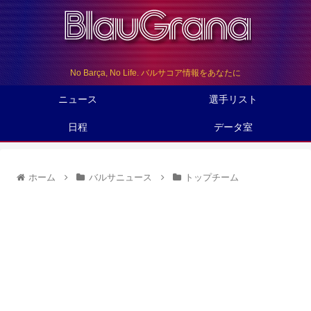
No Barça, No Life. バルサコア情報をあなたに
ニュース
選手リスト
日程
データ室
ホーム
バルサニュース
トップチーム