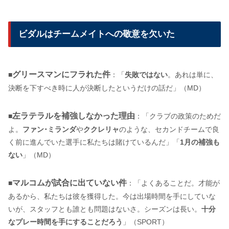
ビダルはチームメイトへの敬意を欠いた
グリースマンにフラれた件
■
：「
失敗ではない
。あれは単に、
決断を下すべき時に人が決断したというだけの話だ」（MD）
左ラテラルを補強しなかった理由
■
：「クラブの政策のためだ
よ。
ファン･ミランダ
や
ククレリャ
のような、セカンドチームで良
く前に進んでいた選手に私たちは賭けているんだ」「
1月の補強も
ない
」（MD）
マルコムが試合に出ていない件
■
：「よくあることだ。才能が
あるから、私たちは彼を獲得した。今は出場時間を手にしていな
いが、スタッフとも誰とも問題はないさ。シーズンは長い。
十分
なプレー時間を手にすることだろう
」（SPORT）