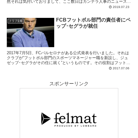
然それは気付いておりまして、ここ数日はカンテラ人事のニュースが
盛んに流れているところです。
2019.07.23
FCBフットボル部門の責任者にペ
クラブ全般
ップ･セグラが就任
2017年7月5日、FCバルセロナがある公式発表を行いました。それは
クラブが“フットボル部門のスポーツマネージャー職を新設し、ジュ
ゼップ･セグラがその任に就く”というものです。その役割はフットボ
ル全部門のスポーツ的な管理を取り仕切る最高責任者。つまりは
2017.07.06
スポンサーリンク