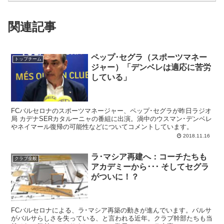
関連記事
ペップ･セグラ（スポーツマネー
トップチーム
ジャー）「デンベレは適応に苦労
している」
FCバルセロナのスポーツマネージャー、ペップ･セグラが昨日ラジオ
局 カデナSERカタルーニャの番組に出演。渦中のウスマン･デンベレ
やネイマール復帰の可能性などについてコメントしています。
2018.11.16
ラ･マシア再建へ：コーチたちも
クラブ全般
アカデミーから･･･ そしてセグラ
がついに！？
FCバルセロナによる、ラ･マシア再築の動きが進んでいます。バルサ
がバルサらしさを失っている、と言われる近年。クラブ幹部たちも当