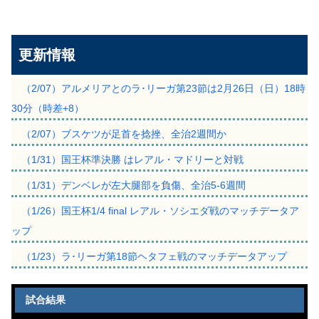
更新情報
（2/07）アルメリアとのラ･リーガ第23節は2月26日（日）18時
30分（時差+8）
（2/07）ブスケツが足首を捻挫、全治2週間か
（1/31）国王杯準決勝 はレアル・マドリーと対戦
（1/31）デンベレが左大腿部を負傷、全治5-6週間
（1/26）国王杯1/4 final レアル・ソシエダ戦のマッチデータア
ップ
（1/23）ラ･リーガ第18節ヘタフェ戦のマッチデータアップ
試合結果