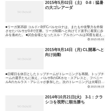
2015年5月02日（土) 0-8：猛暑
の大ゴレアーダ
■リーガ第35節 コルドバ対FCバルセロナは、またもや攻撃力を炸裂
させたバルサが0-8で圧勝。リーガ制覇へと向けてド派手に着実に歩
みを進めた。 ■試合会場となったエル・アルカンヘルは30度を超える
厳しい暑さで、残留に最後の望み...
2015.05.03
2015年9月14日（月) CL開幕へと
向け始動
■日曜日を休日としたトップチームがトレーニングを再開。トップチ
ームの選手たちに加え、バルサBのGKホセ・スアレスと、フベニー
ルAのカルラス・アレニャが参加した。次のトレーニングは火曜日試
合会場スタディオ・オリンピコでの前日練習。 ...
2015.09.15
2014年10月21日(火) 3-1：クラ
シコを視野に順当勝ち