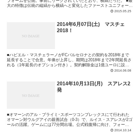
フォームを公開。事前にリークされていたとおり、横縞だった。 ■最
大の特徴は伝統の縦縞から横縞へと変化したファーストユニフォー
ム。試合の日にファンが振るフ...
2015.05.25
2014年6月07日(土) マスチェ
2018！
■ハビエル・マスチェラーノがFCバルセロナとの契約を2018年まで
延長することで合意。年俸が上昇し、期間は2018年まで2年間延長さ
れる（1年延長のオプション付き）。契約解除金は1億ユーロに設
定。30歳の誕生日前日♪ ■マルキ...
2014.06.08
2014年10月13日(月) スアレス2
発
■オマーンのアル・ブライミ･スポーツコンプレックスにて行われた
オマーン対ウルグアイの親善試合（0-3）で、ルイス・スアレスが2ゴ
ールの活躍。ゲームには77分間出場。公式戦復帰に向け、フォーム
は上がってきている。 ■ルイス・スア...
2014.10.14