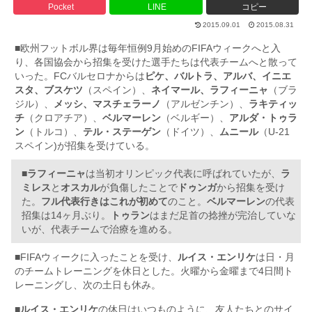
Pocket
LINE
コピー
2015.09.01
2015.08.31
■欧州フットボル界は毎年恒例9月始めのFIFAウィークへと入
り、各国協会から招集を受けた選手たちは代表チームへと散って
いった。FCバルセロナからは
ピケ、バルトラ、アルバ、イニエ
スタ、ブスケツ
（スペイン）、
ネイマール、ラフィーニャ
（ブラ
ジル）、
メッシ、マスチェラーノ
（アルゼンチン）、
ラキティッ
チ
（クロアチア）、
ベルマーレン
（ベルギー）、
アルダ・トゥラ
ン
（トルコ）、
テル・ステーゲン
（ドイツ）、
ムニール
（U-21
スペイン)が招集を受けている。
■
ラフィーニャ
は当初オリンピック代表に呼ばれていたが、
ラ
ミレス
と
オスカル
が負傷したことで
ドゥンガ
から招集を受け
た。
フル代表行きはこれが初めて
のこと。
ベルマーレン
の代表
招集は14ヶ月ぶり。
トゥラン
はまだ足首の捻挫が完治していな
いが、代表チームで治療を進める。
■FIFAウィークに入ったことを受け、
ルイス・エンリケ
は日・月
のチームトレーニングを休日とした。火曜から金曜まで4日間ト
レーニングし、次の土日も休み。
■
ルイス・エンリケ
の休日はいつものように、友人たちとのサイ