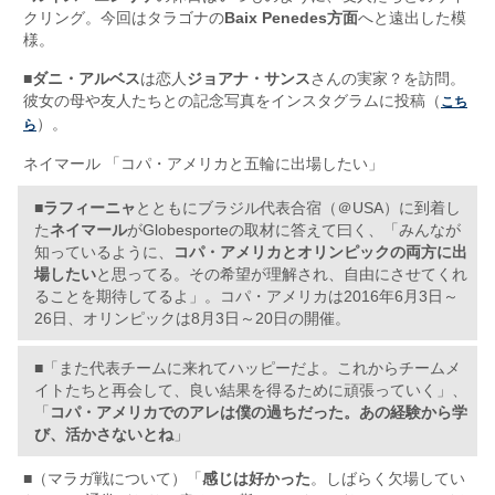
クリング。今回はタラゴナの
Baix Penedes方面
へと遠出した模
様。
■
ダニ・アルベス
は恋人
ジョアナ・サンス
さんの実家？を訪問。
彼女の母や友人たちとの記念写真をインスタグラムに投稿（
こち
）。
ら
ネイマール 「コパ・アメリカと五輪に出場したい」
■
ラフィーニャ
とともにブラジル代表合宿（＠USA）に到着し
た
ネイマール
がGlobesporteの取材に答えて曰く、「みんなが
知っているように、
コパ・アメリカとオリンピックの両方に出
場したい
と思ってる。その希望が理解され、自由にさせてくれ
ることを期待してるよ」。コパ・アメリカは2016年6月3日～
26日、オリンピックは8月3日～20日の開催。
■「また代表チームに来れてハッピーだよ。これからチームメ
イトたちと再会して、良い結果を得るために頑張っていく」、
「
コパ・アメリカでのアレは僕の過ちだった。あの経験から学
び、活かさないとね
」
■（マラガ戦について）「
感じは好かった
。しばらく欠場してい