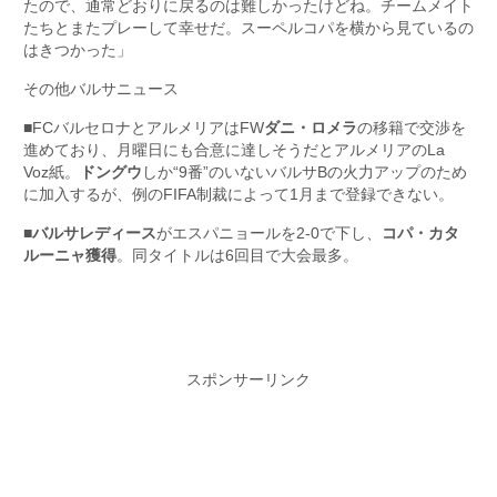
たので、通常どおりに戻るのは難しかったけどね。チームメイト
たちとまたプレーして幸せだ。スーペルコパを横から見ているの
はきつかった」
その他バルサニュース
■FCバルセロナとアルメリアはFW
ダニ・ロメラ
の移籍で交渉を
進めており、月曜日にも合意に達しそうだとアルメリアのLa
Voz紙。
ドングウ
しか“9番”のいないバルサBの火力アップのため
に加入するが、例のFIFA制裁によって1月まで登録できない。
■
バルサレディース
がエスパニョールを2-0で下し、
コパ・カタ
ルーニャ獲得
。同タイトルは6回目で大会最多。
スポンサーリンク