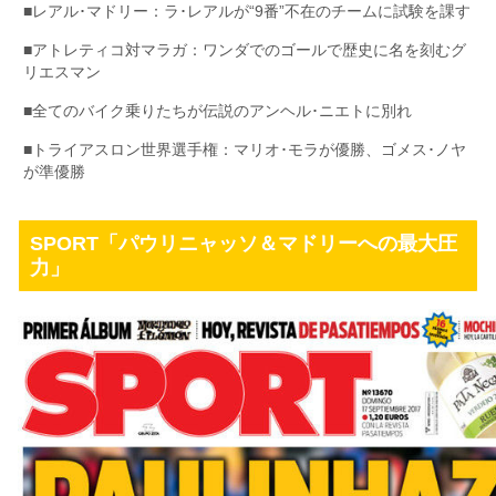
■
レアル･マドリー：ラ･レアルが“9番”不在のチームに試験を課す
■アトレティコ対マラガ：ワンダでのゴールで歴史に名を刻むグ
リエスマン
■全てのバイク乗りたちが伝説のアンヘル･ニエトに別れ
■トライアスロン世界選手権：マリオ･モラが優勝、ゴメス･ノヤ
が準優勝
SPORT「パウリニャッソ＆マドリーへの最大圧
力」