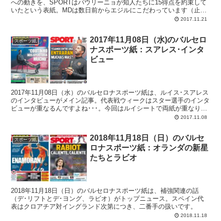
への動きを、SPORTはパウリーニョが知人たちに15得点を約束して
いたという表紙。MDは数日前からエジルにこだわっています（止め
てほしい）。
2017.11.21
2017年11月08日（水)のバルセロ
スポーツ紙
ナスポーツ紙：スアレス･インタ
ビュー
2017年11月08日（水）のバルセロナスポーツ紙は、ルイス･スアレス
のインタビューがメイン記事。代表戦ウィークはスター選手のインタ
ビューが重なるんですよね･･･。今回はルイシートで両紙が重なりま
した。
2017.11.08
2018年11月18日（日）のバルセ
スポーツ紙
ロナスポーツ紙：オランダの新星
たちとラビオ
2018年11月18日（日）のバルセロナスポーツ紙は、補強関連の話
（デ･リフトとデ･ヨング、ラビオ）がトップニュース。スペイン代
表はクロアチア対イングランド次第につき、二番手の扱いです。
2018.11.18