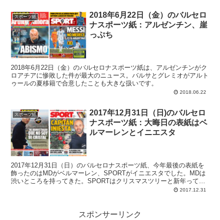
2018年6月22日（金）のバルセロ
スポーツ紙
ナスポーツ紙：アルゼンチン、崖
っぷち
2018年6月22日（金）のバルセロナスポーツ紙は、アルゼンチンがク
ロアチアに惨敗した件が最大のニュース。バルサとグレミオがアルト
ゥールの夏移籍で合意したことも大きな扱いです。
2018.06.22
2017年12月31日（日)のバルセロ
スポーツ紙
ナスポーツ紙：大晦日の表紙はベ
ルマーレンとイニエスタ
2017年12月31日（日）のバルセロナスポーツ紙、今年最後の表紙を
飾ったのはMDがベルマーレン、SPORTがイニエスタでした。MDは
渋いところを持ってきた。SPORTはクリスマスツリーと新年っての
がスペイン的で面白い。
2017.12.31
スポンサーリンク