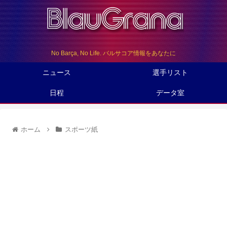
No Barça, No Life. バルサコア情報をあなたに
ニュース
選手リスト
日程
データ室
ホーム
スポーツ紙