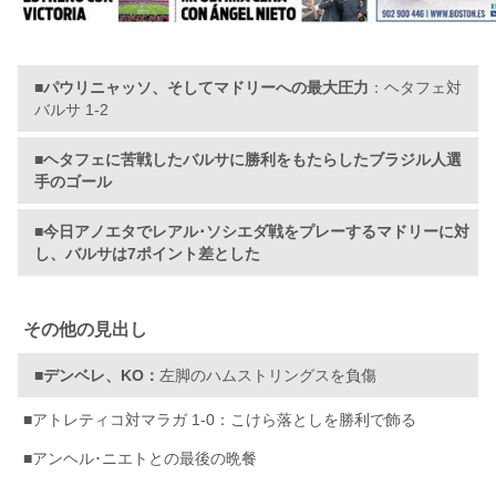
■パウリニャッソ、そしてマドリーへの最大圧力
：ヘタフェ対
バルサ 1-2
■ヘタフェに苦戦したバルサに勝利をもたらしたブラジル人選
手のゴール
■今日アノエタでレアル･ソシエダ戦をプレーするマドリーに対
し、バルサは7ポイント差とした
その他の見出し
■デンベレ、KO：
左脚のハムストリングスを負傷
■
アトレティコ対マラガ 1-0：こけら落としを勝利で飾る
■アンヘル･ニエトとの最後の晩餐