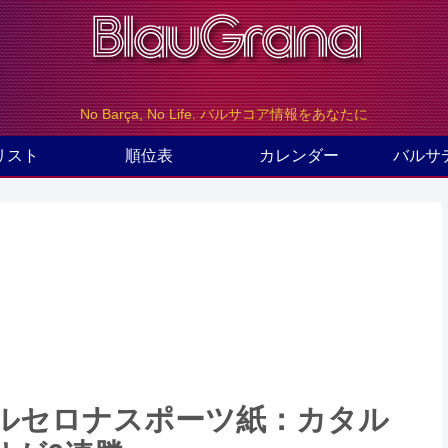
No Barça, No Life. バルサコア情報をあなたに
リスト
順位表
カレンダー
バルサ
のバルセロナスポーツ紙：カタル