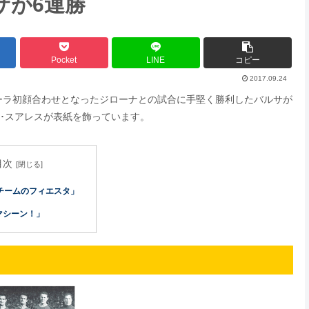
サが6連勝
Pocket
LINE
コピー
2017.09.24
メーラ初顔合わせとなったジローナとの試合に手堅く勝利したバルサが
ス･スアレスが表紙を飾っています。
目次
チームのフィエスタ」
「マシーン！」