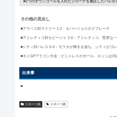
■2つのオウンゴールを入れたジローナを威圧したバルセ
その他の見出し
■
アラベス対マドリー 1-2：セバージョスのドブレーテ
■アトレティコ対セビージャ 2-0：アトレティコ、堅実な
■シティ対パレス 5-0：モラタが輝きを放ち、シティがゴ
■モトGPアラゴン大会：ビニャレスがポール、ロッシは3
出来事
■
スポーツ紙
スポーツ紙