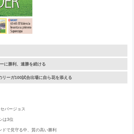
ビーに勝利、連勝を続ける
のリーガ100試合出場に自ら花を添える
たセバージョス
シは3位
タンドで見守る中、質の高い勝利