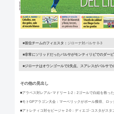
■首位チームのフィエスタ：
ジローナ対バルサ 0-3
■非常にソリッドだったバルサがモンティリビでのダー
■ジローナはオウンゴールで2失点、スアレスがバルサで
その他の見出し
■
アラベス対レアル･マドリー 1-2：2ゴールで白組を救っ
■モトGPアラゴン大会：マーベリックがポール獲得、ロッ
■アトレティコ対セビージャ 2-0：ディエゴ･コスタがス