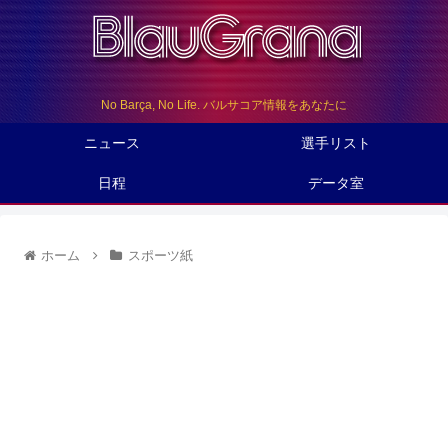
No Barça, No Life. バルサコア情報をあなたに
ニュース
選手リスト
日程
データ室
ホーム
スポーツ紙