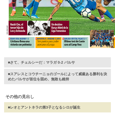
■さて、チェルシーだ：マラガ 0-2 バルサ
■スアレスとコウチーニョのゴールによって威厳ある勝利を決
めたバルサが首位を固め、無敗も維持
その他の見出し
■レオとアントネラの第3子となるシロが誕生