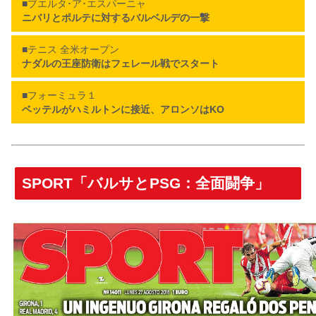
■ブエルタ･ア･エスパーニャ
ニバリとポルテに対するバルベルデの一撃
■テニス 全米オープン
ナダルの王座防衛はフェレール戦でスタート
■フォーミュラ１
ベッテルがハミルトンに接近、アロンソはKO
SPORT「バルサとPSG：全面闘争」