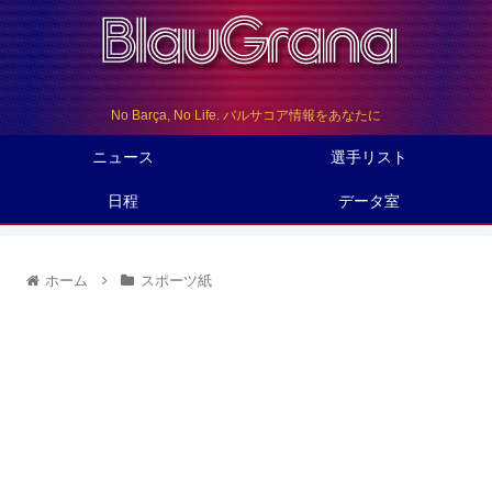
No Barça, No Life. バルサコア情報をあなたに
ニュース
選手リスト
日程
データ室
ホーム
スポーツ紙