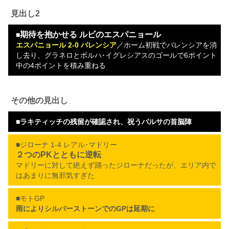
見出し2
期待を抱かせる ルビのエスパニョール
■
エスパニョール 2-0 バレンシア
／ホーム初戦でバレンシアを消
し去り、グラネロとボルハ･イグレシアスのゴールで6ポイント
中の4ポイントを積み重ねる
その他の見出し
■
ラキティッチの残留が確認され、祝うバルサの首脳陣
■ジローナ 1-4 レアル･マドリー
２つのPKとともに逆転
マドリーに対して絶えず踊ったジローナだったが、エリア内で
はあまりに無邪気すぎた
■モトGP
雨によりシルバーストーンでのGPは延期に