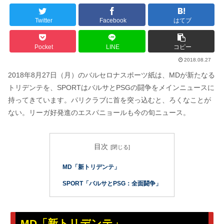
Twitter
Facebook
はてブ
Pocket
LINE
コピー
2018.08.27
2018年8月27日（月）のバルセロナスポーツ紙は、MDが新たなる
トリデンテを、SPORTはバルサとPSGの闘争をメインニュースに
持ってきています。パリクラブに首を突っ込むと、ろくなことが
ない。リーガ好発進のエスパニョールも今の旬ニュース。
目次
MD「新トリデンテ」
SPORT「バルサとPSG：全面闘争」
MD「新トリデンテ」