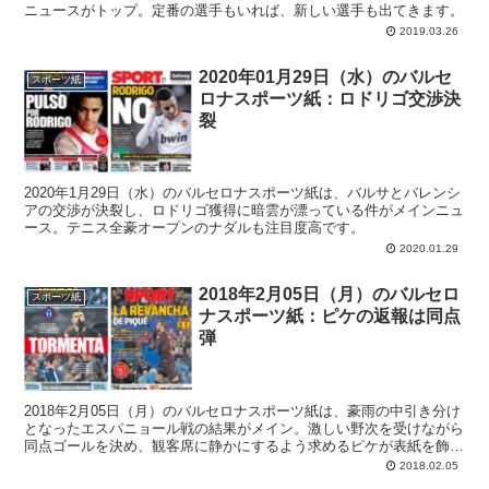
ニュースがトップ。定番の選手もいれば、新しい選手も出てきます。
2019.03.26
2020年01月29日（水）のバルセ
スポーツ紙
ロナスポーツ紙：ロドリゴ交渉決
裂
2020年1月29日（水）のバルセロナスポーツ紙は、バルサとバレンシ
アの交渉が決裂し、ロドリゴ獲得に暗雲が漂っている件がメインニュ
ース。テニス全豪オープンのナダルも注目度高です。
2020.01.29
2018年2月05日（月）のバルセロ
スポーツ紙
ナスポーツ紙：ピケの返報は同点
弾
2018年2月05日（月）のバルセロナスポーツ紙は、豪雨の中引き分け
となったエスパニョール戦の結果がメイン。激しい野次を受けながら
同点ゴールを決め、観客席に静かにするよう求めるピケが表紙を飾っ
ています。役者ですわい。
2018.02.05