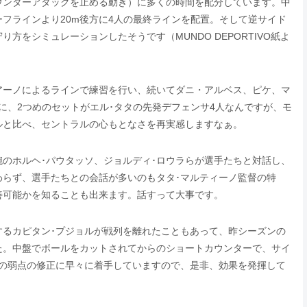
ウンターアタックを止める動き）に多くの時間を配分しています。中
フラインより20m後方に4人の最終ラインを配置。そして逆サイド
をシミュレーションしたそうです（MUNDO DEPORTIVO紙よ
アーノによるラインで練習を行い、続いてダニ・アルベス、ピケ、マ
に、2つめのセットがエル･タタの先発デフェンサ4人なんですが、モ
ルと比べ、セントラルの心もとなさを再実感しますなぁ。
のホルヘ･パウタッソ、ジョルディ･ロウラらが選手たちと対話し、
わらず、選手たちとの会話が多いのもタタ･マルティーノ監督の特
善可能かを知ることも出来ます。話すって大事です。
するカピタン･プジョルが戦列を離れたこともあって、昨シーズンの
た。中盤でボールをカットされてからのショートカウンターで、サイ
この弱点の修正に早々に着手していますので、是非、効果を発揮して