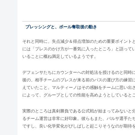
プレッシングと、ボール奪取後の動き
それと同時に、失点減少＆得点増加のための重要ポイント
には「プレスのかけ方が一番気に入ったところ」と語って
いることに概ね満足しているようです。
デフェンサたちにカウンターへの対処法を授けるのと同時
後の、相手チームのプレスが来る前のパスの運び方の練習
えていたこと。マルティーノはその感触をチームに思い出
によって、グループとしての性能を高めようとしていると
実際のところは真剣勝負である公式戦が始まってみないと
るチーム運営は非常に好印象。彼らもまた、バルサ選手た
ですし、良い化学変化がびしばしと起こりそうなのが期待