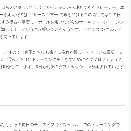
が自らのスタッフとしてアルゼンチンから連れてきたトレーナー、エ
ーを組んだのは、“ピースツアー”で幕を開けるこの遠征ではこの日
測する機器を装着し、ボールを用いながらのサーキットトレーニング
と激しく！」という声が響いていたそうです。一方でタタ･マルティ
を使っています。
返しですので、選手たちにも徐々に疲れが溜まってきている模様。プ
夜は、通常どおりにトレーニングをこなすためにイブプロフェン（ス
紙は明かしています。6日も朝夜のダブルセッションが組まれています
異なり、その前日のテルアビブ（イスラエル）でのトレーニングで