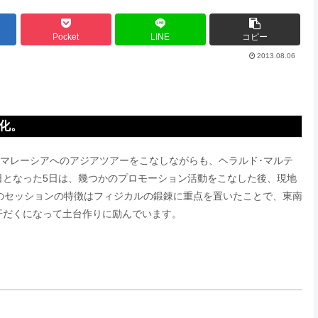
Pocket
LINE
コピー
2013.08.06
化。
とマレーシアへのアジアツアーをこなしながらも、ヘラルド･マルテ
日となった5日は、幾つかのプロモーション活動をこなした後、現地
このセッションの特徴はフィジカルの鍛錬に重点を置いたことで、東南
汗だくになって土台作りに励んでいます。