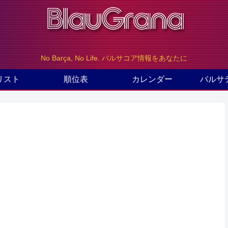
No Barça, No Life. バルサコア情報をあなたに
リスト
順位表
カレンダー
バルサ