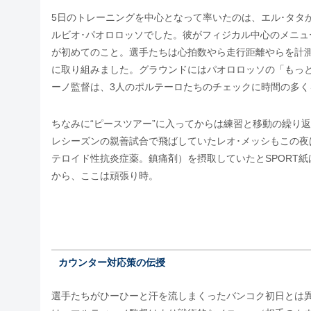
5日のトレーニングを中心となって率いたのは、エル･タタ
ルビオ･パオロロッソでした。彼がフィジカル中心のメニュ
が初めてのこと。選手たちは心拍数やら走行距離やらを計
に取り組みました。グラウンドにはパオロロッソの「もっ
ーノ監督は、3人のポルテーロたちのチェックに時間の多く
ちなみに“ピースツアー”に入ってからは練習と移動の繰り
レシーズンの親善試合で飛ばしていたレオ･メッシもこの
テロイド性抗炎症薬。鎮痛剤）を摂取していたとSPORT
から、ここは頑張り時。
カウンター対応策の伝授
選手たちがひーひーと汗を流しまくったバンコク初日とは