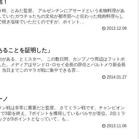
結！
き時、とみた監督。 アルゼンチンにアサードという名物料理があ
していたガウチョたちの文化が都市部へと伝わった焼肉料理らし
焼き塩味でいただくのですが、ポイント...
2013.12.09
あることを証明した」
力がある、とミスター。 この数日間、カンプノウ周辺はフットボ
した。メディアはサンドロ･ロセイ会長の辞任とバルトメウ新会長
当日までこのマラガ戦に集中できる雰...
2014.01.27
ーノ
ラン戦は非常に重要だと監督。 さてミラン戦です。チャンピオン
で3節を終え、7ポイントを獲得しているバルサが首位。2位ミラ
クが3ポイントとなっていて、も...
2013.11.06