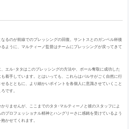
となるのが前線でのプレッシングの回復。サントスとのガンペル杯後
いるように、マルティーノ監督はチームにプレッシングが戻ってきて
に、エル･タタはこのプレッシングの方法や、ボール奪取に成功した
にも着手しています。とはいっても、これらはバルサがごく自然に行
させるとともに、より細かいポイントを各個人に意識させていくこと
ころです。
分かりませんが、ここまでのタタ･マルティーノと彼のスタッフによ
ちのプロフェッショナル精神とハングリーさに感銘を受けているよう
を抱かせてくれます。