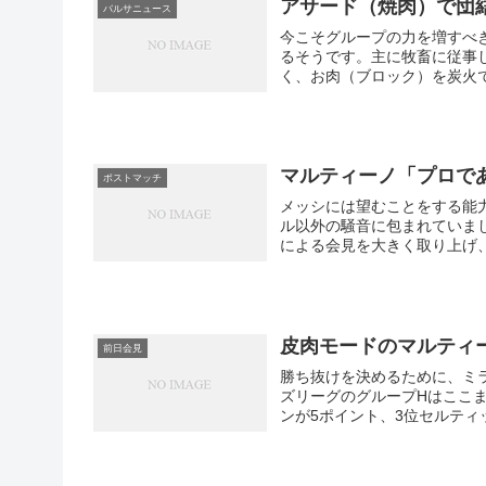
アサード（焼肉）で団
バルサニュース
今こそグループの力を増すべ
るそうです。主に牧畜に従事
く、お肉（ブロック）を炭火で
マルティーノ「プロで
ポストマッチ
メッシには望むことをする能
ル以外の騒音に包まれていま
による会見を大きく取り上げ、
皮肉モードのマルティ
前日会見
勝ち抜けを決めるために、ミ
ズリーグのグループHはここま
ンが5ポイント、3位セルティッ