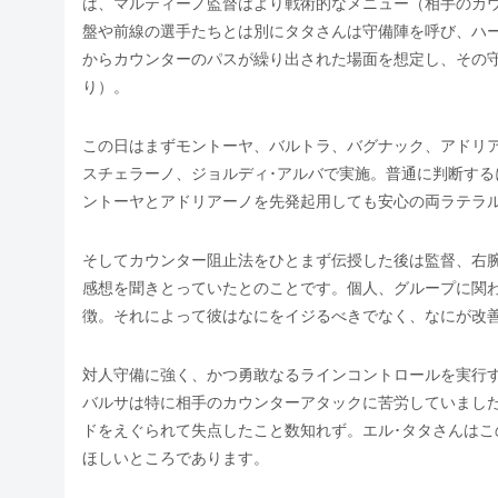
は、マルティーノ監督はより戦術的なメニュー（相手のカ
盤や前線の選手たちとは別にタタさんは守備陣を呼び、ハー
からカウンターのパスが繰り出された場面を想定し、その守り方
り）。
この日はまずモントーヤ、バルトラ、バグナック、アドリ
スチェラーノ、ジョルディ･アルバで実施。普通に判断する
ントーヤとアドリアーノを先発起用しても安心の両ラテラ
そしてカウンター阻止法をひとまず伝授した後は監督、右腕
感想を聞きとっていたとのことです。個人、グループに関
徴。それによって彼はなにをイジるべきでなく、なにが改
対人守備に強く、かつ勇敢なるラインコントロールを実行
バルサは特に相手のカウンターアタックに苦労していまし
ドをえぐられて失点したこと数知れず。エル･タタさんは
ほしいところであります。