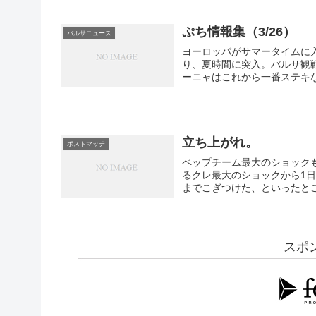
ぷち情報集（3/26）
バルサニュース
ヨーロッパがサマータイムに
り、夏時間に突入。バルサ観戦
ーニャはこれから一番ステキな
立ち上がれ。
ポストマッチ
ペップチーム最大のショックも、しょげるにはま
るクレ最大のショックから1
までこぎつけた、といったとこ
スポ