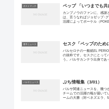
求めたのです。
ペップ 「いつまでも共
ポストマッチ
カンプノウのファンに、感謝と別れを告
は、言うなればジョゼップ･
活躍によってポーケル（POKER
セスク「ペップのため
選手ニュース
バルセロナの一般紙EL PER
の抜粋です。セスクにとって
う。バルサカンテラ出身であっ
ぷち情報集（3/01）
バルサニュース
バルサ関連ニュースを、幾つかさらっとご紹介。 ヨーロ
チームでの活躍の報が届いて
ームの大勝（対ベネズエラ、5-