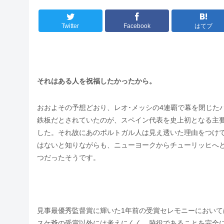
Twitter
Facebook
はてブ
それはある人を祝福したかったから。
おおよその予想どおり、レオ･メッシの4連覇で幕を閉じた
鉄板だとされていたのが、スペイン代表を史上初となる主要
した。それ故にあのポルトガル人は見え透いた理由をつけ
はないと知りながらも、ニューヨークからチューリッヒへ
つだったそうです。
見事最優秀監督賞に輝いた1年前の受賞セレモニーにおいて
スケ爺の受賞以外には考えにくく、脇役であることを完全