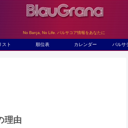
No Barça, No Life. バルサコア情報をあなたに
リスト
順位表
カレンダー
バルサ
の理由