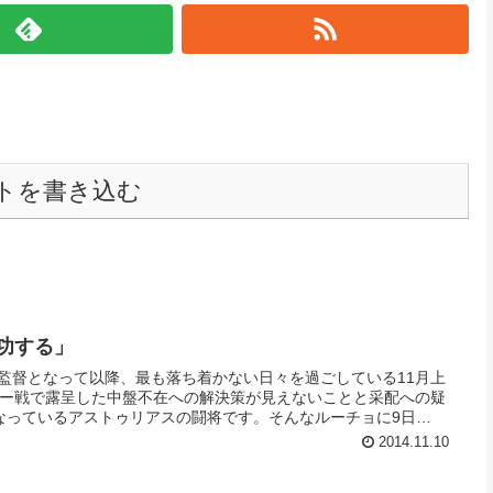
トを書き込む
功する」
監督となって以降、最も落ち着かない日々を過ごしている11月上
リー戦で露呈した中盤不在への解決策が見えないことと采配への疑
なっているアストゥリアスの闘将です。そんなルーチョに9日
ジが届きました。“援軍”となったのはドイツより訪れしカタルーニ
2014.11.10
ディオラ。カタルーニャ独立への“意見を聞く”ための自主的投票
いて問われ、「彼は成功する。ただし時間が必要なんだ」と忍耐を