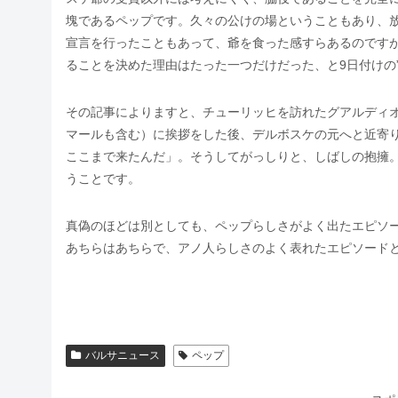
塊であるペップです。久々の公けの場ということもあり、
宣言を行ったこともあって、爺を食った感すらあるのですが
ることを決めた理由はたった一つだけだった、と9日付けの”El Co
その記事によりますと、チューリッヒを訪れたグアルディ
マールも含む）に挨拶をした後、デルボスケの元へと近寄
ここまで来たんだ」。そうしてがっしりと、しばしの抱擁
うことです。
真偽のほどは別としても、ペップらしさがよく出たエピソー
あちらはあちらで、アノ人らしさのよく表れたエピソード
バルサニュース
ペップ