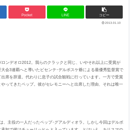
Pocket
LINE
コピー
2013.01.10
バロンデオロ2012。我らのクラックと同じ、いやそれ以上に受賞が
大会3連覇へと導いたビセンテ･デルボスケ爺による最優秀監督賞で
て出席を辞退。代わりに息子の試合観戦に行っています。一方で受賞
とやってきたペップ。彼がセレモニーへと出席した理由、それは唯一
は、主役の一人だったペップ･グアルディオラ。しかし今回はデルボ
に承知で彼はチューリッヒへと入っています。とはいえ、カリスマの