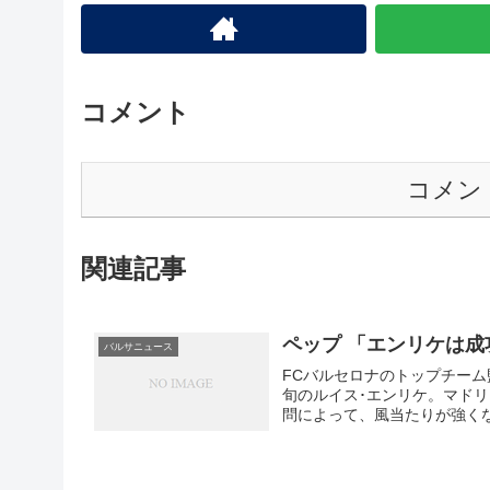
コメント
コメン
関連記事
ペップ 「エンリケは成
バルサニュース
FCバルセロナのトップチーム
旬のルイス･エンリケ。マド
問によって、風当たりが強く
（日）、心強い応援メッセー
ャの英雄、ジョゼップ･グアル
に駆けつけたペップが友につ