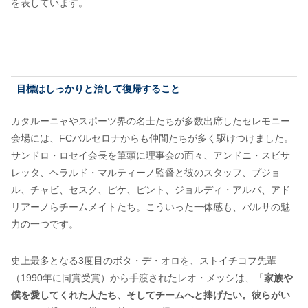
を表しています。
目標はしっかりと治して復帰すること
カタルーニャやスポーツ界の名士たちが多数出席したセレモニー
会場には、FCバルセロナからも仲間たちが多く駆けつけました。
サンドロ・ロセイ会長を筆頭に理事会の面々、アンドニ・スビサ
レッタ、ヘラルド・マルティーノ監督と彼のスタッフ、プジョ
ル、チャビ、セスク、ピケ、ピント、ジョルディ・アルバ、アド
リアーノらチームメイトたち。こういった一体感も、バルサの魅
力の一つです。
史上最多となる3度目のボタ・デ・オロを、ストイチコフ先輩
（1990年に同賞受賞）から手渡されたレオ・メッシは、「
家族や
僕を愛してくれた人たち、そしてチームへと捧げたい。彼らがい