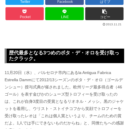
Twitter
Facebook
はてブ
Pocket
LINE
コピー
2013.11.21
歴代最多となる3つめのボタ・デ・オロを受け取っ
たクラック。
11月20日（水）、バルセロナ市内にあるla Antigua Fabrica
Estrella Dammにて2012/13シーズンのボタ・デ・オロ（ゴールデ
ンシュー）授与式典が催されました。欧州リーグ最多得点者（46
ゴール）を表す金ぴかのシューズ型トロフィーを受け取ったの
は、これが自身3度目の受賞となるリオネル・メッシ。黒のジャケ
ットを着用し、ウリスト・ストイチコフから笑顔でトロフィーを
受け取ったレオは「これは個人賞というより、チームのための賞
だよ。1人では手にできないものだからね」と、同僚たちへの感謝