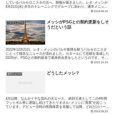
しているバルセロニスタの元へ、朗報が届きました。レオ･メッシが
8月21日(水) 夕方のトレーニングでグループに加わり、通常メニュー
をこなしたのです。ちょっと間に合うのは難しいか･･･と思われてい
2019.08.22
たベティス戦の出場も、これで見えてきた。
メッシがPSGとの契約更新をしそ
バルサニュース
うだという話
2022年12月21日、レオ・メッシのバルサ復帰を願うバルセロニスタ
にとって残念なニュースが流れました。カタールにて悲願を達成した
D10Sが、PSGとの契約延長で基本的合意をしたというのです。そん
な話は以前からあったので驚きはないものの、やはり寂しい。ラポル
2022.12.23
タ会長はそれでも戻ってほしいと語ってはいますが、、姿勢で終わる
ことでしょう。
どうしたメッシ？
選手ニュース
4月以降、なんかイヤな流れの大エース。 絶対王者としてこの4年間
フットボル界に君臨し続けてきたリオネル･メッシに“異変”が起こっ
ています。デビュー当時の怪我体質を克服して以降、どれだけハード
に試合をこなそうとも負傷とはほぼ無縁だったあ...
2013.08.23