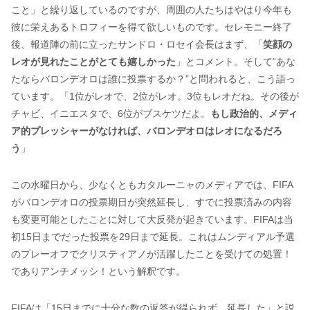
こと」と繰り返しているのですが、周囲の人たちはやはり今年も
彼に栄えあるトロフィーを得て欲しいものです。セレモニー終了
後、報道陣の前に立ったサンドロ・ロセイ会長はまず、「
笑顔の
レオが見れたことがとても嬉しかった
」とコメント。そして“あな
たならバロンデオロは誰に投票するか？”と問われると、こう語っ
ています。「1位がレオで、2位がレオ。3位もレオだね。その後が
チャビ、イニエスタで、6位がブスケツだよ。
もし政治的、メディ
ア的プレッシャーがなければ、バロンデオロはレオになるだろ
う
」
この水曜日から、少なくともカタルーニャのメディアでは、FIFA
がバロンデオロの投票期日が突然延長し、すでに投票済みの内容
も変更可能としたことに対して大反発が起きています。FIFAは当
初15日までだった投票を29日まで延長。これはムンディアル予選
のプレーオフでクリスティアノが活躍したことを受けての処置！
でありアンチメッシ！という解釈です。
FIFAは「15日までに十分な数の返答が得られず、延長した」と説