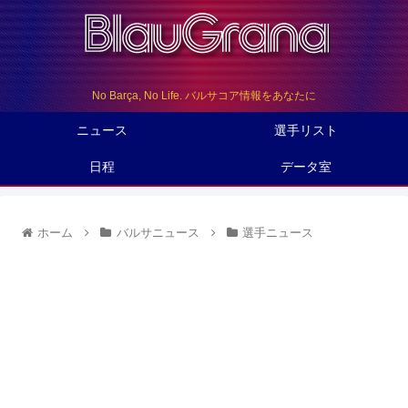
No Barça, No Life. バルサコア情報をあなたに
ニュース
選手リスト
日程
データ室
ホーム
バルサニュース
選手ニュース