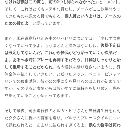
なければ僕はこの賞も、前の2つも得られなかった
」とコメント。
そして「これはとてもステキな賞だし、チームがここ数年間やっ
てきたものを認める賞でもある。
個人賞というよりは、チームの
ための賞だよ
」と語っています。
また、現在鋭意取り組み中のリハビリについては、「少しずつ良
くなっていってるよ。もうほとんど痛みはないしね。
復帰予定日
は設定してないんだ。これから怪我がどう治っていくか次第だ
よ。あるべき時にプレーを再開するだろう。目標はしっかりと治
して復帰することだからね
。もう怪我を繰り返さないように、身
体全体を強くしていきたい」と述べたメッシ。ベニト・ビジャマ
リンでの負傷以降、彼が公の場に姿を見せるのはこれが初めてで
すが、その明るい表情からは彼がすでに気持ちを切り替え、先を
見据えていることが伝わってきます。
そして最後、司会進行役のオルガ・ビサさんが当日誕生日を迎え
たタタさんに祝いの言葉を送り、バルサのプレースタイルについ
て訊ねられると「あまりに語られすぎてるよ。
僕らの哲学は変わ