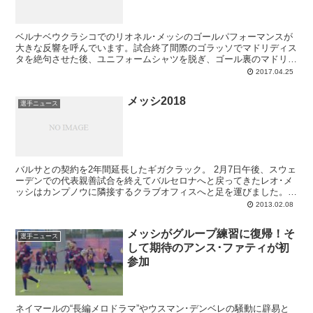
ベルナベウクラシコでのリオネル･メッシのゴールパフォーマンスが
大きな反響を呼んでいます。試合終了間際のゴラッソでマドリディス
タを絶句させた後、ユニフォームシャツを脱ぎ、ゴール裏のマドリー
ファンたちに向かって掲げて見せたバルサの10番。世界で一番敵が
2017.04.25
多い場所で降り注ぐ罵声を浴びながら、“これがバルサのレオ･メッシ
だ”とシャツを掲げる姿は非常に印象的で、ゴールの衝撃度と相まっ
メッシ2018
て長く語り継がれていくシーンとなるでしょう。あまりパフォーマン
選手ニュース
スをしないレオだけに尚更です。
バルサとの契約を2年間延長したギガクラック。 2月7日午後、スウェ
ーデンでの代表親善試合を終えてバルセロナへと戻ってきたレオ･メ
ッシはカンプノウに隣接するクラブオフィスへと足を運びました。目
的は昨年12月に合意していた新たなる契約書へ...
2013.02.08
メッシがグループ練習に復帰！そ
選手ニュース
して期待のアンス･ファティが初
参加
ネイマールの“長編メロドラマ”やウスマン･デンベレの騒動に辟易と