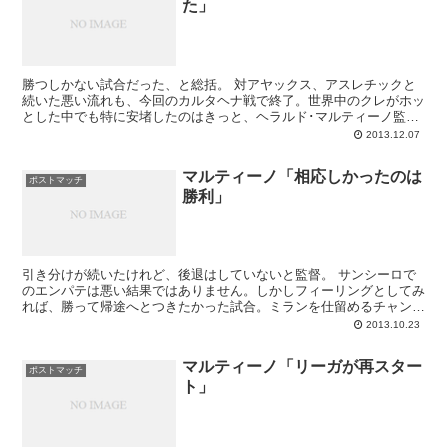
た」
勝つしかない試合だった、と総括。 対アヤックス、アスレチックと
続いた悪い流れも、今回のカルタヘナ戦で終了。世界中のクレがホッ
とした中でも特に安堵したのはきっと、ヘラルド･マルティーノ監督
でありましょう。勝って得るものよりも、負けて（引...
2013.12.07
マルティーノ「相応しかったのは
ポストマッチ
勝利」
引き分けが続いたけれど、後退はしていないと監督。 サンシーロで
のエンパテは悪い結果ではありません。しかしフィーリングとしてみ
れば、勝って帰途へとつきたかった試合。ミランを仕留めるチャンス
は特に前半には何度かあっただけに、それを活かせな...
2013.10.23
マルティーノ「リーガが再スター
ポストマッチ
ト」