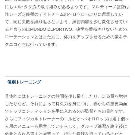
にもエル･タタ流の取り組みがあるようです。マルティーノ監督は
昨シーズン終盤のティトチームのヘロヘロっぷりに留意してい
て、同じ失敗を繰り返さないよう、練習内容を少し変化させてい
ると言うのはMUNDO DEPORTIVO。疲労を蓄積させないための
ローテーションとはまた別に、体力をアップさせるための策をテ
クニコたちは打っています。
個別トレーニング
具体的にはトレーニングの時間を少し長くしたり、走る量を増や
したりなど。それによって持久力を身につけ、春からの重要局面
でトップコンディションを手に入れるのが監督たちの目的です。
さらにフィジカルトレーナーのエルビオ･パオロロッソは選手個々
人用のメニューも用意しているらしく、グループ練習が終了後に
必要とされる選手と居残って、特別な鍛錬を行っているのだと