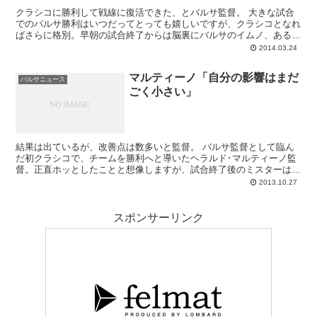
クラシコに勝利して戦線に復活できた、とバルサ監督。 大きな試合
でのバルサ勝利はいつだってとっても嬉しいですが、クラシコとなれ
ばさらに格別。早朝の試合終了からは脳裏にバルサのイムノ、あるい
はディズニー白雪姫の小人の歌“ハイホーハイホー”が陽...
2014.03.24
マルティーノ「自分の影響はまだ
バルサニュース
ごく小さい」
結果は出ているが、改善点は数多いと監督。 バルサ監督として臨ん
だ初クラシコで、チームを勝利へと導いたヘラルド･マルティーノ監
督。正直ホッとしたことと想像しますが、試合終了後のミスターは満
足げながらもまだここで気を緩めるわけにはいかない...
2013.10.27
スポンサーリンク