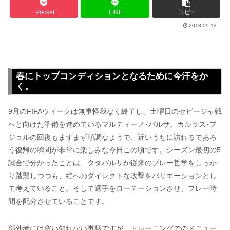
Pocket
LINE
コピー
2013.09.13
春にトップコンディションとなるために今汗をか
く。
9月のFIFAウィークは無事怪我なく終了し、土曜日のセビージャ戦
へと向けた準備を進めているマルティーノ･バルサ。カルラス･プ
ジョルの回復もまずまず順調なようで、近いうちに訪れるであろ
う復帰の瞬間が非常に楽しみな今日この頃です。シーズン最初の5
試合で分かったことは、タタバルサが従来のプレー哲学をしっか
り踏襲しつつも、縦へのダイレクトな攻撃をバリエーションとし
て考えていること。そして選手をローテーションさせ、プレー時
間を配分させていることです。
部外者には窺い知れない事柄ですが、トレーニングでのメニュー