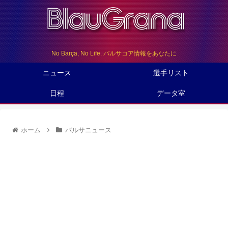
No Barça, No Life. バルサコア情報をあなたに
ニュース
選手リスト
日程
データ室
ホーム
バルサニュース