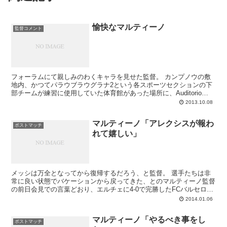
愉快なマルティーノ
監督コメント
フォーラムにて親しみのわくキャラを見せた監督。 カンプノウの敷
地内、かつてパラウブラウグラナ2という各スポーツセクションの下
部チームが練習に使用していた体育館があった場所に、Auditorio
1899 という大講義室ができています。...
2013.10.08
マルティーノ「アレクシスが報わ
ポストマッチ
れて嬉しい」
メッシは万全となってから復帰するだろう、と監督。 選手たちは非
常に良い状態でバケーションから戻ってきた、とのマルティーノ監督
の前日会見での言葉どおり、エルチェに4-0で完勝したFCバルセロ
ナ。リズムがネイマールよりも上だった、との判断...
2014.01.06
マルティーノ「やるべき事をし
ポストマッチ