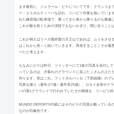
まず最初に、ジェラール・ピケについてです。クラシコま
ー・エスポルティーバを訪れ、リハビリ作業を急いでいま
れた練習場の駐車場で、乗ってきた車から降りるのも難儀
これが敵を欺くための演技でもないかぎり、間に合うこと
これが例えばリーガ最終盤の天王山であれば、ムリをさせる
はこれから長～く続いていきます。再発することこそが最
ーだと考えます。
ちなみにピケは昨日、ツイッターにて1枚の写真を添付して
っているのは、夕暮れのグラウンドに並ぶたくさんの人た
判ります。実はこれ、フットボルバッセ（下部組織）のプ
写真を撮り（最年少7歳～最年長25歳）、ロセイ会長やク
バの第1グラウンドで行われていたその模様を、リハビリ
MUNDO DEPORTIVO紙にはそのピケの写真が載って
なのが印象的です。