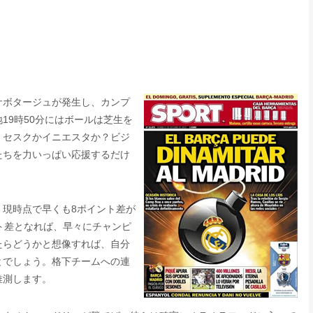
サボタージュが発生し、カンプ
19時50分にはボールは芝生を
、セスクかイニエスタか？ビジ
たちを力いっぱい応援するだけ
。現時点で早くも8ポイント差が
ト差となれば、早々にチャンピ
たらどうかと想像すれば、自分
とでしょう。格下チームへの連
推測します。