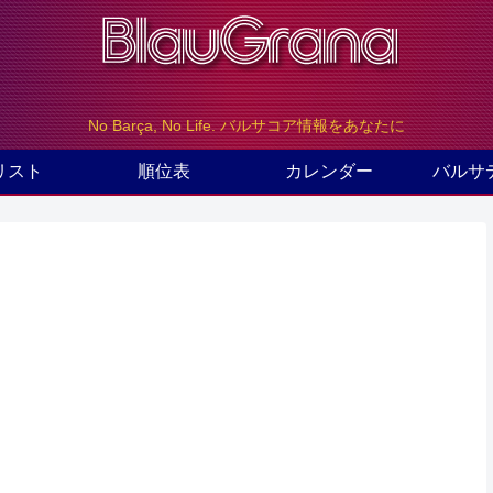
No Barça, No Life. バルサコア情報をあなたに
リスト
順位表
カレンダー
バルサ