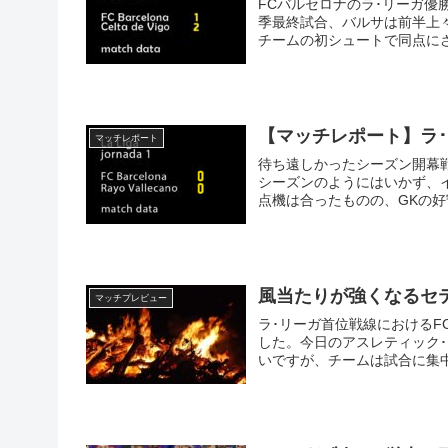
FCバルセロナのラ･リーガ
季最終試合、バルサは前半上
チームの初シュートで同点に
ちらが活かせない得点機を、
アトレティコとスアレスを応
【マッチレポート】ラ･リ
マッチレポート
待ち遠しかったシーズン開幕
シーズンのようにはいかず、
点機は合ったものの、GKの
風当たりが強くなるセ
マッチプレビュー
ラ･リーガ首位戦線における
した。今日のアスレティック･
いですが、チームは試合に集
容も伴った真の良い試合。キ