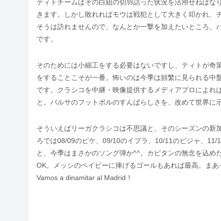
ティトチームはその白組の切羽詰った状況を活用せねばな
きます。しかし敗れればモウは戦犯として大きく叩かれ、
そうは訪れませんので、なんとか一撃を加えたいところ。
です。
そのためには小細工をする必要はないですし、ティトが奇
をすることこそが一番。怖いのは今季は頻繁に見られる中
です。クラシコを中継・映像提供するメディアプロによれ
と。バルサのフットボルのすんばらしさを、改めて世界に
そういえばリーガクラシコは不思議と、そのシーズンの新
ろでは08/09のピケ、09/10のイブラ、10/11のビジャ
と、今季はまさかのソング弾か^^。カピタンの無念を込め
OK。メッシのベイビーに捧げるゴールもあれば最高。ま
Vamos a dinamitar al Madrid！