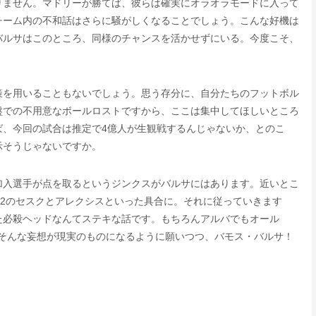
りません。マドリーが勝てば、彼らは確実にオラオラモードに入って
チーム内の不和話はさらに騒がしくなることでしょう。こんな好機は
バルサはこのところ、同様のチャンスを活かせずにいる。今度こそ、
策を用いることもないでしょう。思う存分に、自分たちのフットボル
盤での不用意なボールロストですから、ここは集中してほしいところ
ば、今回の試合は推定で4億人が生観戦するんじゃないか、とのこ
示そうじゃないですか。
加入選手が点を取るというジンクスがバルサにはあります。近いとこ
、11/12のセスクとアレクシスといった具合に。それに従っていきます
た必殺ヘッドなんてステキな話です。もちろんアルバでもオール
あそんな妄想が現実のものになるように願いつつ、バモス・バルサ！