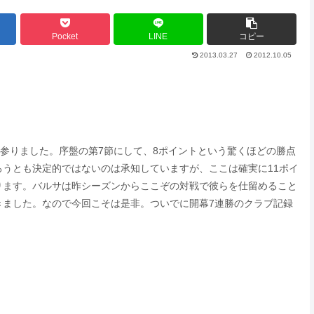
Pocket
LINE
コピー
2013.03.27
2012.10.05
いて参りました。序盤の第7節にして、8ポイントという驚くほどの勝点
うとも決定的ではないのは承知していますが、ここは確実に11ポイ
ります。バルサは昨シーズンからここぞの対戦で彼らを仕留めること
きました。なので今回こそは是非。ついでに開幕7連勝のクラブ記録