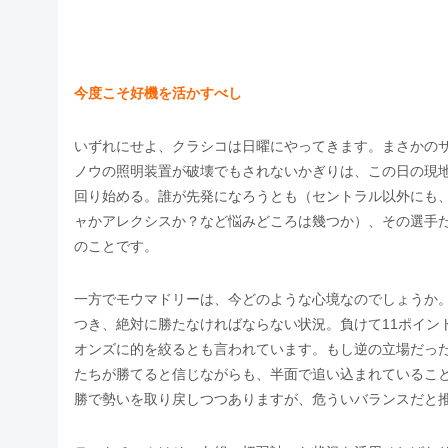
今度こそ好機を活かすべし
いずれにせよ、クラシコは日曜にやってきます。まさかの
ノウの照明装置が破壊でもされないかぎりは、この日の現地
回り始める。誰が先発になろうとも（セントラル以外にも
ャかアレクシスか？など悩みどころは幾つか）、その選手
のことです。
一方でモウマドリーは、今どのような心境なのでしょうか
つき、絶対に勝たなければならない状況。負けて11ポイン
オンズに的を絞るとも言われています。もし逆の立場だっ
たちが勝てると信じながらも、半面で追い込まれているこ
勝で勢いを取り戻しつつありますが、危ういバランスだと