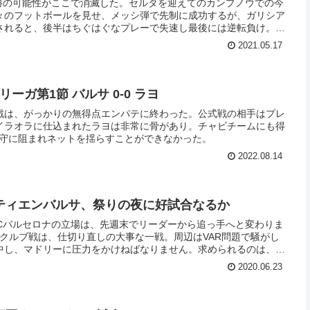
優勝の可能性がここで消滅した。セルタを迎えてのカンプノウでの今
々のフットボールを見せ、メッシ弾で先制に成功するが、ガリシア
されると、後半はちぐはぐなプレーで失速し最後には逆転負け。こ
相手にはあっさり決められて負けているので泣けてくる。最終節は
2021.05.17
援します。。。
ーガ第1節 バルサ 0-0 ラヨ
戦は、がっかりの無得点エンパテに終わった。公式戦の相手はプレ
イラオラに仕込まれたラヨは非常に骨があり。チャビチームにも得
好守に阻まれネットを揺らすことができなかった。
2022.08.14
ティエンバルサ、祭りの夜に好試合なるか
FCバルセロナの立場は、先週末でリーダーから追っ手へと変わりま
クルブ戦は、仕切り直しの大事な一戦。周辺はVAR問題で騒がし
中し、マドリーに圧力をかけねばなりません。求められるのは、内
ケ･セティエンは外野の信頼を失いつつあります。
2020.06.23