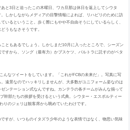
であと3日と迫ったこの木曜日、ワカ旦那は休日を返上してシウタ
す。しかしながらメディアの目撃情報によれば、リハビリのために訪
しているということ。歩く際にもやや不自由そうにしているらしく、
はどうもなさそうです。
こともあるでしょう。しかしまだ10月に入ったところで、シーズン
悪ですから、ソング（最有力）かブスケツ、バルトラに託すのがベタ
こんなツイートをしています。「これがFCBの未来だ」。写真に写
ち。遠景なのでハッキリしませんが、大多数がユニフォーム姿なのは
レゼンテーション式なんですね。カンテラの各チームがみんな揃って
ラブ幹部たちの挨拶を受けるという式典。シウター・エスポルティー
終わりのジェリは観客席から眺めていたわけです。
いるのですが、いつものイタズラ少年のような表情ではなく、物思い気味