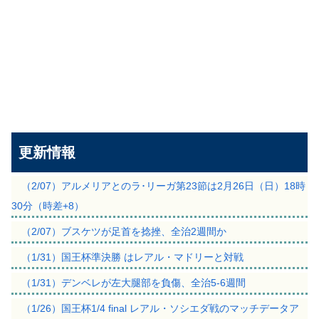
更新情報
（2/07）アルメリアとのラ･リーガ第23節は2月26日（日）18時
30分（時差+8）
（2/07）ブスケツが足首を捻挫、全治2週間か
（1/31）国王杯準決勝 はレアル・マドリーと対戦
（1/31）デンベレが左大腿部を負傷、全治5-6週間
（1/26）国王杯1/4 final レアル・ソシエダ戦のマッチデータア