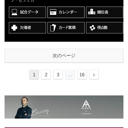
ラ・セラミカ
次のページ
1
2
3
…
16