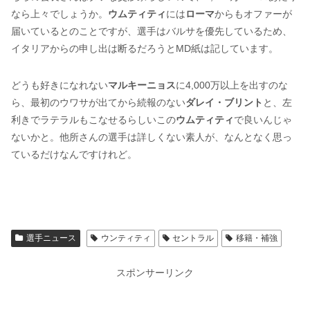
なら上々でしょうか。
ウムティティ
には
ローマ
からもオファーが
届いているとのことですが、選手はバルサを優先しているため、
イタリアからの申し出は断るだろうとMD紙は記しています。
どうも好きになれない
マルキーニョス
に4,000万以上を出すのな
ら、最初のウワサが出てから続報のない
ダレイ・ブリント
と、左
利きでラテラルもこなせるらしいこの
ウムティティ
で良いんじゃ
ないかと。他所さんの選手は詳しくない素人が、なんとなく思っ
ているだけなんですけれど。
選手ニュース
ウンティティ
セントラル
移籍・補強
スポンサーリンク