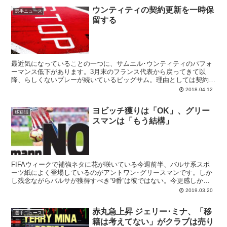
ウンティティの契約更新を一時保
選手ニュース
留する
最近気になっていることの一つに、サムエル･ウンティティのパフォ
ーマンス低下があります。3月末のフランス代表から戻ってきて以
降、らしくないプレーが続いているビッグサム。理由としては契約更
新についての騒ぎが考えられ、クラブは交渉を一時停止する考えのよ
2018.04.12
うです。
ヨビッチ獲りは「OK」、グリー
移籍話
スマンは「もう結構」
FIFAウィークで補強ネタに花が咲いている今週前半、バルサ系スポ
ーツ紙によく登場しているのがアントワン･グリースマンです。しか
し残念ながらバルサが獲得すべき“9番”は彼ではない。今更感しかな
いです。
2019.03.20
赤丸急上昇 ジェリー･ミナ、「移
選手ニュース
籍は考えてない」がクラブは売り