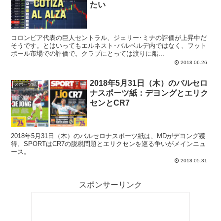
たい
コロンビア代表の巨人セントラル、ジェリー･ミナの評価が上昇中だ
そうです。とはいってもエルネスト･バルベルデ内ではなく、フット
ボール市場での評価で。クラブにとっては渡りに船...
2018.06.26
2018年5月31日（木）のバルセロ
スポーツ紙
ナスポーツ紙：デヨングとエリク
センとCR7
2018年5月31日（木）のバルセロナスポーツ紙は、MDがデヨング獲
得、SPORTはCR7の脱税問題とエリクセンを巡る争いがメインニュ
ース。
2018.05.31
スポンサーリンク