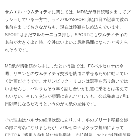
サムエル・ウムティティ
に関しては、MD紙が毎日続報を出してプ
ッシュしている一方で、ライバルのSPORT紙は1日の記事で彼の
名前を出しておきながらも、現在は静観を決め込んでいます。
SPORTはまだ
マルキーニョス
押し。SPORTにも
ウムティティ
の
名前が大きく出た時、交渉はいよいよ最終局面になったと考えら
れそうです。
MD紙が情報筋から手にしたという話では、FCバルセロナは今
週、リヨンとの
ウムティティ
交渉を軌道に乗せるために動いてい
く計画だそうです。オリンピック・リヨンは選手を売り急いでは
いませんし、バルサもそう早く話し合いが軌道に乗るとは考えて
もいない。そして交渉が順調に進んだとしても、公式発表は7月1
日以降になるだろうというのが同紙の見解です。
その理由はバルサの経済状況にあります。冬の
ノリート
移籍交渉
の際に有名になりましたが、バルセロナはクラブ規約によって
EBITDA（税引き前利益に特別損益、支払利息、および減価償却費