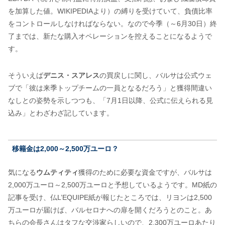
を加算した値。WIKIPEDIAより）の縛りを受けていて、負債比率
をコントロールしなければならない。なので今季（～6月30日）終
了までは、新たな購入オペレーションを控えることになるようで
す。
そういえば
デニス・スアレス
の買戻しに関し、バルサは公式ウェ
ブで「彼は来季トップチームの一員となるだろう」と獲得間違い
なしとの姿勢を示しつつも、「7月1日以降、公式に伝えられる見
込み」とわざわざ記しています。
移籍金は2,000～2,500万ユーロ？
気になる
ウムティティ
獲得のために必要な資金ですが、バルサは
2,000万ユーロ～2,500万ユーロと予想しているようです。MD紙の
記事を受け、仏L’EQUIPE紙が報じたところでは、リヨンは2,500
万ユーロが届けば、バルセロナへの扉を開くだろうとのこと。あ
ちらの会長さんはタフな交渉家らしいので、2,300万ユーロあたり