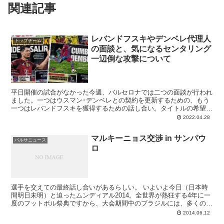
関連記事
レバンドフスキやデンベレ代理人
トップチーム
の面談と、気になるセンタリング
一辺倒な攻撃について
平日開催の試合がなかった今週、バルセロナでは二つの面談が行われ
ました。一つはウスマン･デンベレとの契約を更新するための、もう
一つはレバンドフスキを獲得するための話し合い。タイトルの希望が
儚く散ったバルサですので、当面はこの二つの話題が紙面...
2022.04.28
マルキーニョス交渉 in サンパウ
バルサニュース
ロ
選手を交えての最終話し合いがあるらしい。 いよいよ今日（日本時
間明日未明）と迫ったムンディアル2014。全世界が熱狂する4年に一
度のフットボル祭典ですから、大会期間中のブラジルには、多くの関
係者たちが集結します。その中にはクラブの経営幹部...
2014.06.12