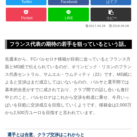
Twitter
Facebook
はてブ
Pocket
LINE
コピー
2017.04.28
2016.06.06
フランス代表の期待の若手を狙っているという話。
先週末から、FCバルセロナ移籍が目前に迫っているとフランス方
面とMD紙で伝えられているのが、オリンピック・リヨンのフラン
ス代表セントラル、サムエル・ウムティティ（22）です。MD紙に
よると交渉はまだ成立してはいないものの、バルサと選手間では
基本的合意がすでに成されており、クラブ間での話し合いも進行
中とのこと。バルセロナはこれから交渉を軌道に乗せ、今月いっ
ぱいを目処に交渉成立を目指していくようです。移籍金は2,000万
から2,500万ユーロを目指すと言われています。
選手とは合意、クラブ交渉はこれからと