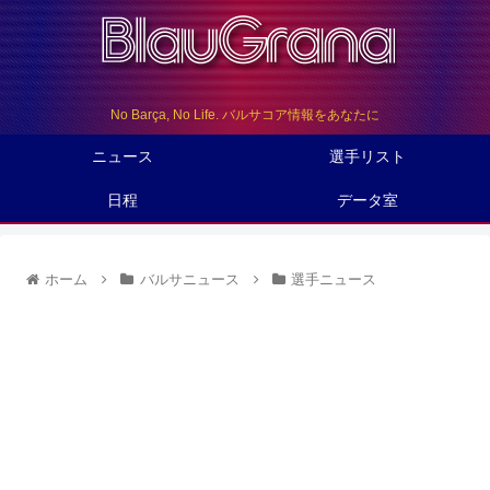
No Barça, No Life. バルサコア情報をあなたに
ニュース
選手リスト
日程
データ室
ホーム
バルサニュース
選手ニュース