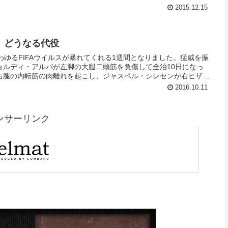
0人がスタンド見学。山下航志郎くん（8）がアカペラのイムノを
2015.12.15
。その歌声にバルサ選手たちやルイス･エンリケも思わず注視し
た見出しが、“山下少年がトレーニングを止めた！” グレート！
、どうなる代役
わゆるFIFAウイルスが暴れてくれる1週間となりました。猛威を振
ョルディ・アルバが左脚の大腿二頭筋を負傷して全治10日になっ
右腿の内転筋の肉離れを起こし、ジャスペル・シレセンが右ヒザ外
レオ・メッシ、サムエル・ウンティティ、イバン・ラキティッチら
2016.10.11
明けのデポルティーボ戦は両ラテラルのレギュラーを欠くことにな
にしわを寄せていることでしょう。特に注目されているのが、セル
す。
ンサーリンク