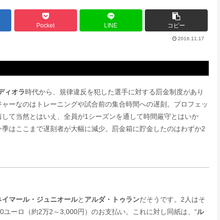
Pocket
LINE
コピー
2016.11.17
ディオラ
時代から、規律違反を犯した選手に対する罰金制度があり
ジャーなのはトレーニングや試合前の集合時間への遅刻。プロフェッ
着して当然とはいえ、全員が1シーズンを通して時間厳守とはいか
今季はここまで遅刻者が大幅に減少。罰金箱に貯金したのはわずか2
ネイマール・ジュニオール
と
アルダ・トゥラン
だそうです。2人はそ
ユーロ（約2万2～3,000円）のお支払い。これに対し同紙は、“
ル