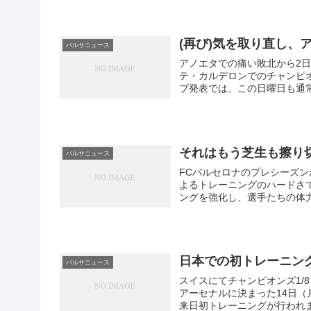
(再び)気を取り直し、
バルサニュース
アノエタでの痛い敗北から2
テ・カルデロンでのチャンピオ
ブ発表では、この日曜日も通
ケは選手たちのコンディショ
後、日曜日のセッションを休
間、テクニコはサン・セバス
グ開始前に選手たちと話し合
それはもう芝生も擦り
バルサニュース
FCバルセロナのプレシーズ
よるトレーニングのハードさ
ングを強化し、選手たちの体
発生しているかといいますと
なかったことが起こっている
日本での初トレーニン
バルサニュース
スイスにてチャンピオンズ1/
アーセナルに決まった14日
来日初トレーニングが行われ