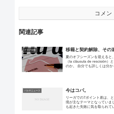
コメン
関連記事
移籍と契約解除、その
クラブ全般
夏のオフシーズンを迎えると
（la cláusula de re
のか。 自分でも詳しくは分
今はコパ。
バルサニュース
リーガでの7ポイント差は、とりあえず忘れよう。 この
境が主なテーマとなっていま
も起きた失敗に気を取られてい