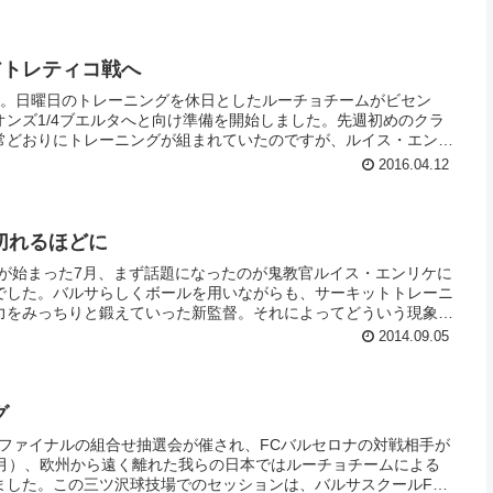
アトレティコ戦へ
日。日曜日のトレーニングを休日としたルーチョチームがビセン
ンズ1/4ブエルタへと向け準備を開始しました。先週初めのクラ
常どおりにトレーニングが組まれていたのですが、ルイス・エンリ
ンが思いのほか好ましくないと判断したのでしょう。監督は試合
2016.04.12
みとすることを急きょ決定。そして選手たちが心身を休めている
ティアンでの残念試合を徹底分析し、その内容を月曜のトレーニン
ったようです。
切れるほどに
ンが始まった7月、まず話題になったのが鬼教官ルイス・エンリケに
でした。バルサらしくボールを用いながらも、サーキットトレーニ
力をみっちりと鍛えていった新監督。それによってどういう現象が
、練習場の芝生がお疲れモードになるという、ここ数年間は見られ
2014.09.05
ようです。
グ
8ファイナルの組合せ抽選会が催され、FCバルセロナの対戦相手が
（月）、欧州から遠く離れた我らの日本ではルーチョチームによる
ました。この三ツ沢球技場でのセッションは、バルサスクールFCB