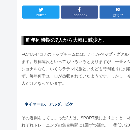
Twitter
Facebook
はてブ
昨年同時期の7人から大幅に減少と。
FCバルセロナのトップチームには、たしか
ペップ・グアル
ます。規律違反といってもいろいろとありますが、一番メ
ショナルなら、いくらラテン民族といえども時間通りに到
ず、毎年何千ユーロが徴収されていたようです。しかし！
人だけとなっています。
ネイマール、アルダ、ピケ
その遅刻をしてしまった2人は、SPORT紙によりますと、
れぞれトレーニングの集合時間に1回ずつ遅れ、一番低い200