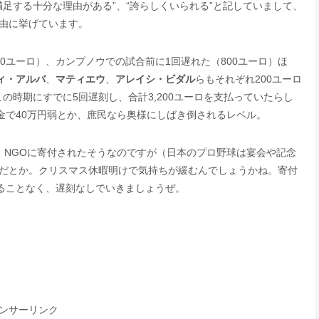
足する十分な理由がある”、“誇らしくいられる”と記していまして、
由に挙げています。
00ユーロ）、カンプノウでの試合前に1回遅れた（800ユーロ）ほ
ィ・アルバ
、
マティエウ
、
アレイシ・ビダル
らもそれぞれ200ユーロ
の時期にすでに5回遅刻し、合計3,200ユーロを支払っていたらし
金で40万円弱とか、庶民なら奥様にしばき倒されるレベル。
れ、NGOに寄付されたそうなのですが（日本のプロ野球は宴会や記念
だとか。クリスマス休暇明けで気持ちが緩むんでしょうかね。寄付
ることなく、遅刻なしでいきましょうぜ。
ンサーリンク