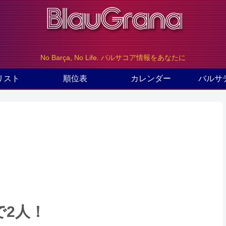
No Barça, No Life. バルサコア情報をあなたに
リスト
順位表
カレンダー
バルサ
で2人！