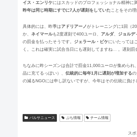
イス・エンリケ
にはスカッドのプロフェッショナル精神に満
昨年は同じ時期にすでに7人が遅刻をしていた
ことをその理
具体的には、昨季は
アドリアーノ
がトレーニングに1回（2
か、
ネイマール
も2度遅刻で400ユーロ、
アルダ
、
ジョルデ
の罰金を払ったそうです。
ジェラール・ピケ
にいたってはこ
く。これは確実に試合当日にも遅刻してますね… 。遅刻罰
ちなみに昨シーズンは合計で罰金11,000ユーロが集めら
品に充てるっぽい）、
伝統的に毎年1月に遅刻が増加する
の
の減るNGOには申し訳ないですが、今年はその伝統に負け
バルサニュース
ぷち情報
チーム情報
スポ