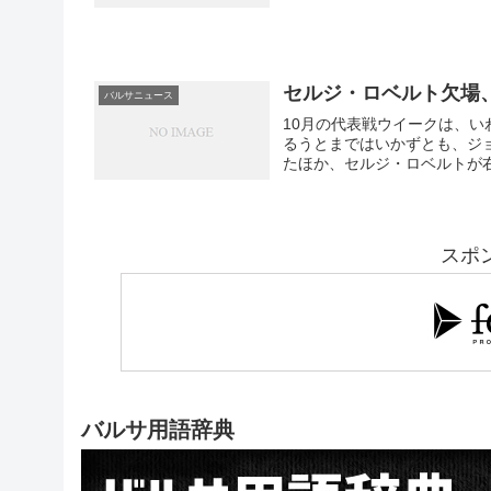
エスコラ葛飾校の子供たち24
披露し、喝采を浴びています
た、ということでMD紙が付け
セルジ・ロベルト欠場
バルサニュース
10月の代表戦ウイークは、い
るうとまではいかずとも、ジ
たほか、セルジ・ロベルトが
側靭帯の捻挫で全治3週間。
は回復順調とはいえ、パロン
り、ルイス・エンリケは眉間
ジ・ロベルト欠場の穴埋めで
スポ
バルサ用語辞典