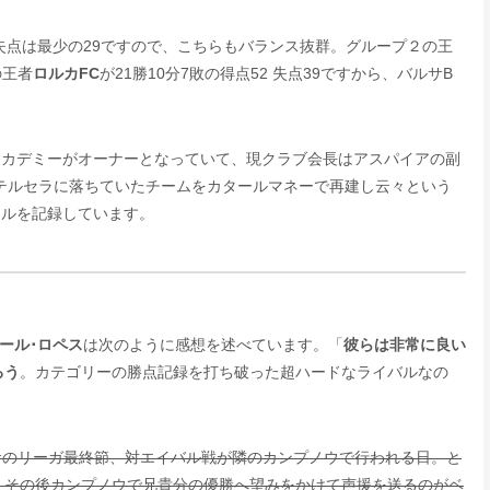
失点は最少の29ですので、こちらもバランス抜群。グループ２の王
の王者
ロルカFC
が21勝10分7敗の得点52 失点39ですから、バルサB
･アカデミーがオーナーとなっていて、現クラブ会長はアスパイアの副
テルセラに落ちていたチームをカタールマネーで再建し云々という
ールを記録しています。
ール･ロペス
は次のように感想を述べています。「
彼らは非常に良い
ろう
。カテゴリーの勝点記録を打ち破った超ハードなライバルなの
ルサのリーガ最終節、対エイバル戦が隣のカンプノウで行われる日。と
、その後カンプノウで兄貴分の優勝へ望みをかけて声援を送るのがベ