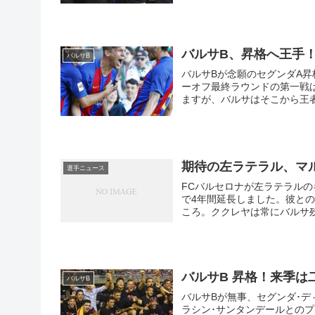
バルサB、昇格へ王手
バルサB
バルサBが念願のセグンダA
ーオフ最終ラウンドの第一戦
ますが、バルサはそこから王者
き、バルサは最終的に1-4で
の大勝でした。
期待の左ラテラル、マ
選手ニュース
FCバルセロナが左ラテラルのキ
で4年間延長しました。彼と
ころ。ククレヤは常にバルサ
ントが強い関心を示していた
ても一安心です。同じく国外
ーグ得点王）との契約延長は、
バルサB 昇格！来季は
バルサB
バルサBが無事、セグンダ･
ラシン･サンタンデールとのプ