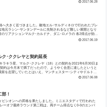
2017.06.28
！
昇格へ大きく近づきました。敵地エル･サルディネロで行われたプレ
は地元ラシン･サンタンデールに先制されるなど難しい展開となり
のリアクションマルク･カルドナ、ダニ･ロメラの 各2得点が効
勝利を収めています。目標達成まであと少し。それにしても予想外
2017.06.19
ルク･ククレヤと契約延長
ラキラ星、マルク･ククレヤ（18）との契約を2021年6月30日ま
の契約は今月末で満了だったので、ようやく合意に達したというと
残留を志望していたとはいえ、マンチェスター･シティやドルトム
とされるカンテラーノとの契約を無事延ばせたことで、ファンとし
2017.06.08
の有力クラブが興味を示しているというエムボラ（UEFAユースリ
厳しそうな状況ですが･･･。
二部！
ディビシオンへの昇格を果たしました。ミニエスタディで行われた
レーオフ最終ラウンド第二戦は、両チーム得点なく0-0のエンパ