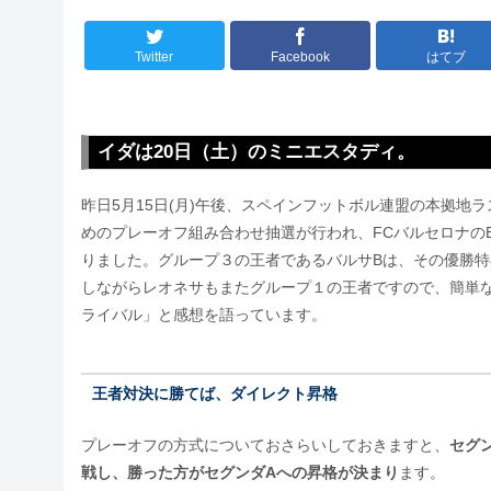
Twitter
Facebook
はてブ
イダは20日（土）のミニエスタディ。
昨日5月15日(月)午後、スペインフットボル連盟の本拠地
めのプレーオフ組み合わせ抽選が行われ、FCバルセロナの
りました。グループ３の王者であるバルサBは、その優勝特
しながらレオネサもまたグループ１の王者ですので、簡単
ライバル」と感想を語っています。
王者対決に勝てば、ダイレクト昇格
プレーオフの方式についておさらいしておきますと、
セグ
戦し、勝った方がセグンダAへの昇格が決まり
ます。