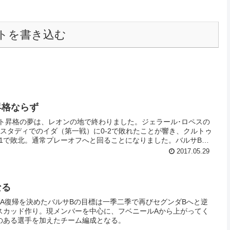
トを書き込む
昇格ならず
ート昇格の夢は、レオンの地で終わりました。ジェラール･ロペスの
スタディでのイダ（第一戦）に0-2で敗れたことが響き、クルトゥ
-1で敗北。通常プレーオフへと回ることになりました。バルサBは
のうちに先制に成功し、逆転へと少し近づいたのですが、レオン勢
2017.05.29
ターで同点として勝負あり。その後は経験値で上回るレオネサが上
ットプレーで決定的2点目を決めることで昇格切符を手にしたよう
なる
A復帰を決めたバルサBの目標は一季二季で再びセグンダBへと逆
スカッド作り。現メンバーを中心に、フベニールAから上がってく
のある選手を加えたチーム編成となる。