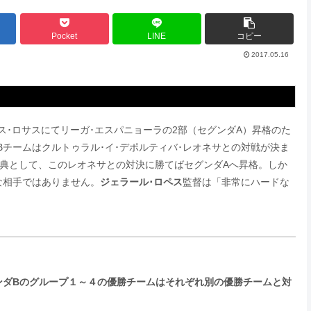
Pocket
LINE
コピー
2017.05.16
ラス･ロサスにてリーガ･エスパニョーラの2部（セグンダA）昇格のた
Bチームはクルトゥラル･イ･デポルティバ･レオネサとの対戦が決ま
典として、このレオネサとの対決に勝てばセグンダAへ昇格。しか
な相手ではありません。
ジェラール･ロペス
監督は「非常にハードな
ンダBのグループ１～４の優勝チームはそれぞれ別の優勝チームと対