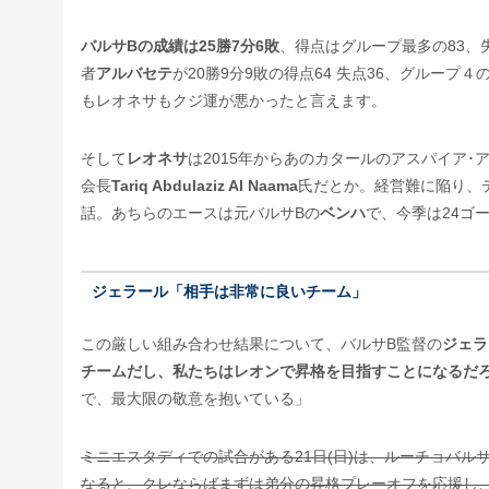
バルサBの成績は25勝7分6敗
、得点はグループ最多の83、
者
アルバセテ
が20勝9分9敗の得点64 失点36、グループ４
もレオネサもクジ運が悪かったと言えます。
そして
レオネサ
は2015年からあのカタールのアスパイア
会長
Tariq Abdulaziz Al Naama
氏だとか。経営難に陥り、
話。あちらのエースは元バルサBの
ベンハ
で、今季は24ゴ
ジェラール「相手は非常に良いチーム」
この厳しい組み合わせ結果について、バルサB監督の
ジェラ
チームだし、私たちはレオンで昇格を目指すことになるだ
で、最大限の敬意を抱いている」
ミニエスタディでの試合がある21日(日)は、ルーチョバ
なると、クレならばまずは弟分の昇格プレーオフを応援し