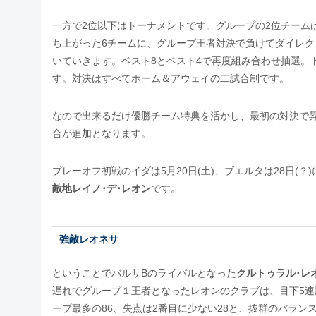
一方で2位以下はトーナメントです。グループの2位チーム
ち上がった6チームに、グループ王者対決で負けてダイレク
いていきます。ベスト8とベスト4で再度組み合わせ抽選。
す。対決はすべてホーム＆アウェイの二試合制です。
なので出来るだけ優勝チーム特典を活かし、最初の対決で
合が追加となります。
プレーオフ初戦のイダは5月20日(土)、ブエルタは28日(？
敵地レイノ･デ･レオン
です。
強敵レオネサ
ということでバルサBのライバルとなった
クルトゥラル･レ
遅れでグループ１王者となったレオンのクラブは、目下5連勝
ープ最多の86、失点は2番目に少ない28と、抜群のバラン