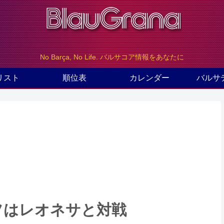
No Barça, No Life. バルサコア情報をあなたに
リスト
順位表
カレンダー
バルサ
フはレオネサと対戦