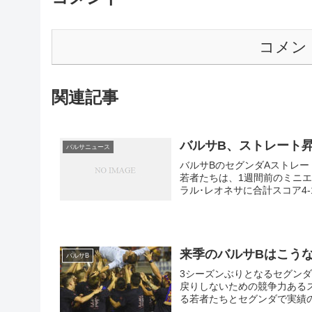
コメン
関連記事
バルサB、ストレート
バルサニュース
バルサBのセグンダAストレ
若者たちは、1週間前のミニエ
ラル･レオネサに合計スコア4
ブエルタ（第二戦）では前半
は慌てることなく後半カウン
手く時計の針を進めつつ、セ
です。
来季のバルサBはこう
バルサB
3シーズンぶりとなるセグンダ
戻りしないための競争力ある
る若者たちとセグンダで実績