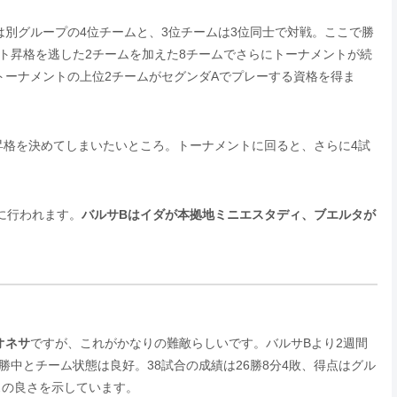
は別グループの4位チームと、3位チームは3位同士で対戦。ここで勝
ト昇格を逃した2チームを加えた8チームでさらにトーナメントが続
トーナメントの上位2チームがセグンダAでプレーする資格を得ま
昇格を決めてしまいたいところ。トーナメントに回ると、さらに4試
)に行われます。
バルサBはイダが本拠地ミニエスタディ、ブエルタが
オネサ
ですが、これがかなりの難敵らしいです。バルサBより2週間
中とチーム状態は良好。38試合の成績は26勝8分4敗、得点はグル
スの良さを示しています。