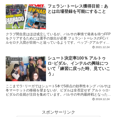
フェラン･トーレス獲得目前：あ
バルサニュース
とは出場登録を可能にすること
クラブ間合意はほぼ成立しているが、バルサの事情で発表を待つFFP
をクリアするためには選手の放出が必要 フェラン･トーレスのFCバ
ルセロナ入団が目前へと迫っているようです。ペップ･グアルディオ
ラが「合意は間近」と認めるほどにバルサとマ...
2021.12.24
シュート決定率100％ アルトゥ
選手ニュース
ロ･ビダル、インテルの興味につ
いて「練習に戻った時、見ていこ
う」
ここまでラ･リーガではシュート5本で5得点の効率性キング バルサは
冬マーケットの移籍を望まないが、ビダルは全否定せず アルトゥロ･
ビダルの去就が注目を集めています。バルサの年内最終戦となったア
ラベス戦では先発起用され、ダ...
2019.12.24
スポンサーリンク