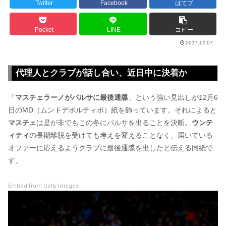
Twitter
Facebook
はてブ
Pocket
LINE
コピー
2017.12.07
代理人とクラブが話し合い、近日中に決着か
「
マスチェラーノがバルサに最後通牒
」という強い見出しが12月6
日のMD（ムンドデポルティボ）紙を飾っています。それによると
マスチェ
は是が非でもこの冬にバルサを出ることを決断。
ウンテ
ィティ
の長期離脱を受けても考えを変えることなく、届いている
オファーに応えるようクラブに最後通牒を出したと伝える同紙で
す。
Embed from Getty Images