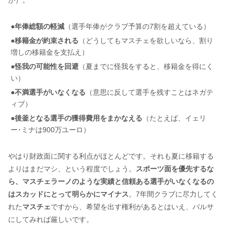
●年俸総額の軽減
（選手年俸がクラブ予算の7割を超えている）
●移籍金が約束される
（どうしてもマスチェを欲しいなら、割り
増しの移籍金を支払え）
●怪我の可能性を回避
（夏までに怪我をすると、移籍金を得にく
い）
●不満選手がいなくなる
（意思に反して選手を残すことはネガテ
ィブ）
●後釜となる選手の獲得費用をまかなえる
（たとえば、イェリ
ー･ミナは900万ユーロ）
やはり財政面に関する利点がほとんどです。それも夏に移籍する
よりはまだマシ、という程度でしょう。
スポーツ面を優先するな
ら、マスチェラーノのような実績と信頼ある選手がいなくなるの
はスカッドにとって明らかにマイナス
。7年間クラブに尽力してく
れた
マスチェ
ですから、希望を出す権利があるとはいえ、バルサ
にしてみれば厳しいです。