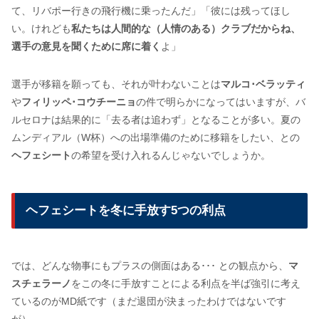
て、リバポー行きの飛行機に乗ったんだ」「彼には残ってほし
い。けれども
私たちは人間的な（人情のある）クラブだからね、
選手の意見を聞くために席に着く
よ」
選手が移籍を願っても、それが叶わないことは
マルコ･ベラッティ
や
フィリッペ･コウチーニョ
の件で明らかになってはいますが、バ
ルセロナは結果的に「去る者は追わず」となることが多い。夏の
ムンディアル（W杯）への出場準備のために移籍をしたい、との
ヘフェシート
の希望を受け入れるんじゃないでしょうか。
ヘフェシートを冬に手放す5つの利点
では、どんな物事にもプラスの側面はある･･･ との観点から、
マ
スチェラーノ
をこの冬に手放すことによる利点を半ば強引に考え
ているのがMD紙です（まだ退団が決まったわけではないです
が）。