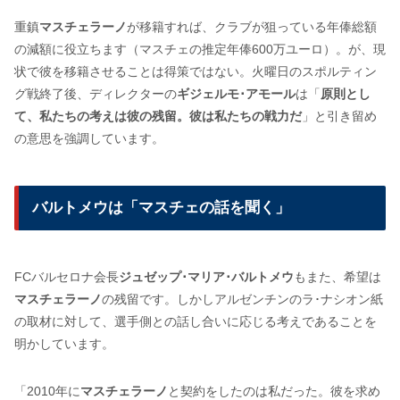
重鎮
マスチェラーノ
が移籍すれば、クラブが狙っている年俸総額
の減額に役立ちます（マスチェの推定年俸600万ユーロ）。が、現
状で彼を移籍させることは得策ではない。火曜日のスポルティン
グ戦終了後、ディレクターの
ギジェルモ･アモール
は「
原則とし
て、私たちの考えは彼の残留。彼は私たちの戦力だ
」と引き留め
の意思を強調しています。
バルトメウは「マスチェの話を聞く」
FCバルセロナ会長
ジュゼップ･マリア･バルトメウ
もまた、希望は
マスチェラーノ
の残留です。しかしアルゼンチンのラ･ナシオン紙
の取材に対して、選手側との話し合いに応じる考えであることを
明かしています。
「2010年に
マスチェラーノ
と契約をしたのは私だった。彼を求め