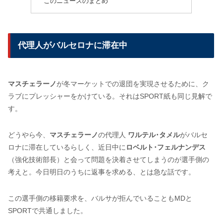
このニュースのまとめ
代理人がバルセロナに滞在中
マスチェラーノ
が冬マーケットでの退団を実現させるために、ク
ラブにプレッシャーをかけている。それはSPORT紙も同じ見解で
す。
どうやら今、
マスチェラーノ
の代理人
ワルテル･タメル
がバルセ
ロナに滞在しているらしく、近日中に
ロベルト･フェルナンデス
（強化技術部長）と会って問題を決着させてしまうのが選手側の
考えと。今日明日のうちに返事を求める、とは急な話です。
この選手側の移籍要求を、バルサが拒んでいることもMDと
SPORTで共通しました。