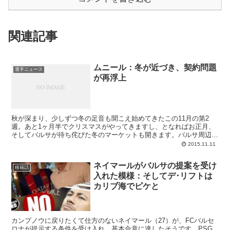
関連記事
ムニール：冬が近づき、契約問題
選手ニュース
が再浮上
秋が深まり、少しずつ冬の足音も聞こえ始めてきたこの11月の第2
週。あと1ヶ月半でクリスマスがやってきますし、となればお正月、
そしてバルサが待ち侘びた冬のマーケットも開きます。バルサ周辺で
は相変わらず、南米トリデンテのバックアップ役となる“第4のデラン
2015.11.11
テロ”に関するウワサ話が絶えませんし、セルタのノリートが高額で
無理なのなら、ザルツブルグのジョナタン・ソリアーノはどうだ？と
ネイマールがバルサの提案を受け
いう話も出てくるようになりました。ジョニー自身はラジオ局の取材
移籍話
入れた模様：そしてデ･リフトは
に対し、「もし電話がなったら、OKと答えるだろうね」、「簡単で
はないけど、控えとしてバルサに行くことを受け入れる」とコメント
カリブ海でピケと
しています。このジョニーについては、話がまた具体的になってきた
ら詳しくいきましょう。
カンプノウに戻りたくて仕方のないネイマール（27）が、FCバルセ
ロナが提示する条件を受け入れ、基本合意に達したそうです。PSG