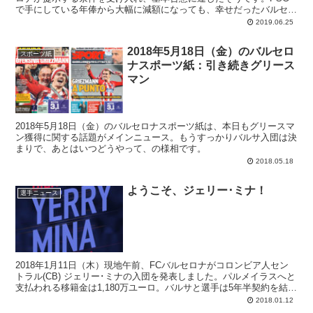
で手にしている年俸から大幅に減額になっても、幸せだったバルセロ
ナに戻りたい。パリで失った笑顔を取り戻したい―。そんなネイには
2019.06.25
一度、マタイス･デ･リフトがバケーションを送っているカリブ海へ
と行ってもらい...
2018年5月18日（金）のバルセロ
スポーツ紙
ナスポーツ紙：引き続きグリース
マン
2018年5月18日（金）のバルセロナスポーツ紙は、本日もグリースマ
ン獲得に関する話題がメインニュース。もうすっかりバルサ入団は決
まりで、あとはいつどうやって、の様相です。
2018.05.18
ようこそ、ジェリー･ミナ！
選手ニュース
2018年1月11日（木）現地午前、FCバルセロナがコロンビア人セン
トラル(CB) ジェリー･ミナの入団を発表しました。パルメイラスへと
支払われる移籍金は1,180万ユーロ。バルサと選手は5年半契約を結び
（～2023年6月末）契約解除金は1億ユーロに設定されます。クラブ
2018.01.12
史上初となる、コロンビア人選手の誕生です。