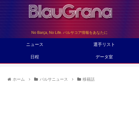
No Barça, No Life. バルサコア情報をあなたに
ニュース
選手リスト
日程
データ室
ホーム
バルサニュース
移籍話