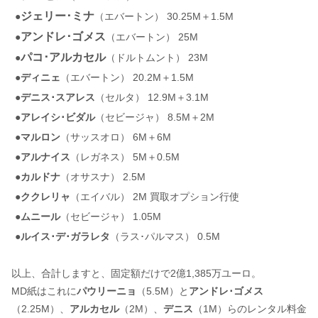
ジェリー･ミナ
●
（エバートン） 30.25M＋1.5M
アンドレ･ゴメス
●
（エバートン） 25M
パコ･アルカセル
●
（ドルトムント） 23M
●
ディニェ
（エバートン） 20.2M＋1.5M
●
デニス･スアレス
（セルタ） 12.9M＋3.1M
●
アレイシ･ビダル
（セビージャ） 8.5M＋2M
●
マルロン
（サッスオロ） 6M＋6M
●
アルナイス
（レガネス） 5M＋0.5M
●
カルドナ
（オサスナ） 2.5M
●
ククレリャ
（エイバル） 2M 買取オプション行使
●
ムニール
（セビージャ） 1.05M
●
ルイス･デ･ガラレタ
（ラス･パルマス） 0.5M
以上、合計しますと、固定額だけで2億1,385万ユーロ。
MD紙はこれに
パウリーニョ
（5.5M）と
アンドレ･ゴメス
（2.25M）、
アルカセル
（2M）、
デニス
（1M）らのレンタル料金