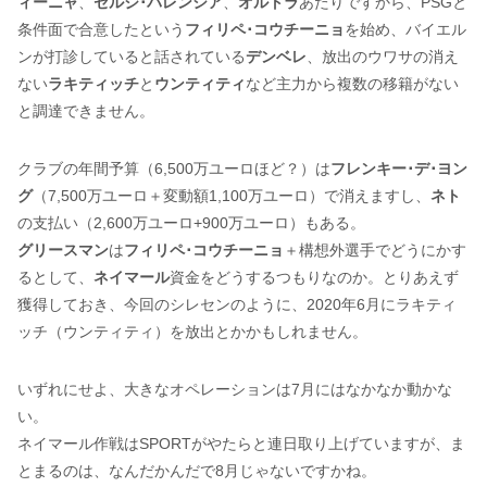
ィーニャ
、
セルジ･パレンシア
、
オルトラ
あたりですから、PSGと
条件面で合意したという
フィリペ･コウチーニョ
を始め、バイエル
ンが打診していると話されている
デンベレ
、放出のウワサの消え
ない
ラキティッチ
と
ウンティティ
など主力から複数の移籍がない
と調達できません。
クラブの年間予算（6,500万ユーロほど？）は
フレンキー･デ･ヨン
グ
（7,500万ユーロ＋変動額1,100万ユーロ）で消えますし、
ネト
の支払い（2,600万ユーロ+900万ユーロ）もある。
グリースマン
は
フィリペ･コウチーニョ
＋構想外選手でどうにかす
るとして、
ネイマール
資金をどうするつもりなのか。とりあえず
獲得しておき、今回のシレセンのように、2020年6月にラキティ
ッチ（ウンティティ）を放出とかかもしれません。
いずれにせよ、大きなオペレーションは7月にはなかなか動かな
い。
ネイマール作戦はSPORTがやたらと連日取り上げていますが、ま
とまるのは、なんだかんだで8月じゃないですかね。