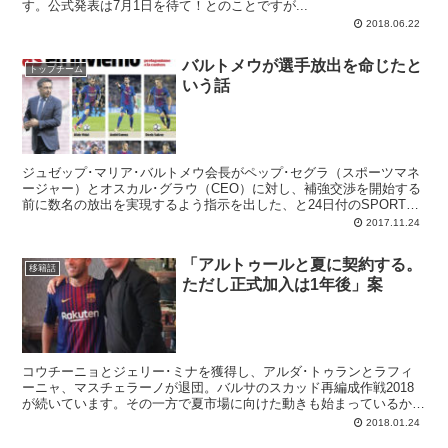
す。公式発表は7月1日を待て！とのことですが...
2018.06.22
バルトメウが選手放出を命じたと
トップチーム
いう話
ジュゼップ･マリア･バルトメウ会長がペップ･セグラ（スポーツマネ
ージャー）とオスカル･グラウ（CEO）に対し、補強交渉を開始する
前に数名の放出を実現するよう指示を出した、と24日付のSPORTは
伝えています。二人は補強・放出における交渉と管理の担当者です。
2017.11.24
「アルトゥールと夏に契約する。
移籍話
ただし正式加入は1年後」案
コウチーニョとジェリー･ミナを獲得し、アルダ･トゥランとラフィ
ーニャ、マスチェラーノが退団。バルサのスカッド再編成作戦2018
が続いています。その一方で夏市場に向けた動きも始まっているか
ら、強化技術部は大忙し。24日のMDは、アルトゥールとの契約を大
2018.01.24
きく取り上げています。