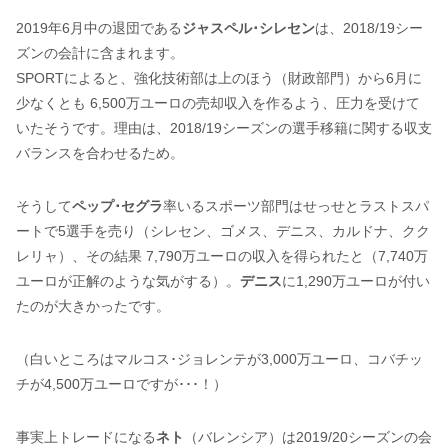
2019年6月中の退団である
ジャスペル･シレセン
は、2018/19シー
ズンの会計に含まれます。
SPORTによると、強化技術部は上のほう（財政部門）から6月に
少なくとも 6,500万ユーロの売却収入を作るよう、圧力を受けて
いたそうです。理由は、2018/19シーズンの選手移籍に関する収支
バランスを合わせるため。
そうして
ペップ･セグラ
率いるスポーツ部門はせっせとラストスパ
ートで5選手を売り（シレセン、ゴメス、デニス、カルドナ、クク
レリャ）、その結果 7,790万ユーロの収入を得られたと（7,740万
ユーロが正解のような気がする）。
デニス
に1,290万ユーロが付い
たのが大きかったです。
（白いところはマルコス･ジョレンテが3,000万ユーロ、コバチッ
チが4,500万ユーロですが･･･！）
事実上トレードになる
ネト
（バレンシア）は2019/20シーズンの会