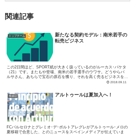
関連記事
新たなる契約モデル：南米若手の
トップチーム
転売ビジネス
この2日間ほど、SPORT紙が大きく扱っているのがルーカス･パケタ
（21）です。またもや登場、南米の若手選手のウワサ。どうやらバ
ルサさん、あちらで宝石の原石を獲り、それを高く売るビジネスを新
しい柱にする...
2018.09.11
アルトゥールは夏加入へ！
移籍話
FCバルセロナとグレミオ･デ･ポルトアレグレがアルトゥール･メロの
夏移籍で合意した、とのニュースをスペインメディアが伝えていま