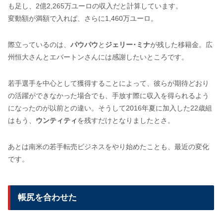
も足し、2億2,265万ユーロの収入だと計算しています。
変動額が満額で入れば、さらに1,460万ユーロ。
際立っているのは、
パウパウ
と
ジェリー･ミナ
が残した移籍金。広
州恒大さんとエバートンさんには感謝したいところです。
若手選手を中心として獲得することによって、彼らが期待どおり
の活躍ができなかった場合でも、手放す際に収入を得られるよう
になったのが以前との違い。そうして2016年夏に加入した22歳組
はもう、
ウンティティ
を残すだけとなりましたとさ。
あとは南米の若手転売ビジネスをやり始めたことも、最近の変化
です。
帳尻を合わせた