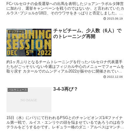
FCバルセロナの会長選挙への出馬を表明したジョアン･ラポルタ陣営
に加わり、選挙キャンペーンを戦うのではないか、と言われていたカ
ルラス･プジョルが18日、そのウワサをきっぱりと否定しました。元
カピタンは木曜日、バルセロナで開催されたチャリティゴルフ大会に
2015.06.19
参加。大会終了後に報道陣の取材に応じ、「僕はどの立候補者の陣営
にも加わらない」と宣言しています。プジョルは誰か特定の候補では
チャビチーム、少人数（6人）で
なく、バルサの宝。変なゲームには加わらないのが良いです。
トップチーム
のトレーニング再開
約1ヶ月ぶりとなるチームトレーニングを行ったバルセロナ代表選手
たちがごっそりいない今週はフィジカル中心のメニューでフォームを
取り戻す カタールでのムンディアル2022が賑やかに開催されている
この12月5日（月）、バルセロナではチャビ...
2022.12.06
3-4-3再び？
バルサニュース
15日（水）にパリにて行われるPSGとのチャンピオンズ1/4ファイナ
ル第一戦で、ルイス・エンリケの頭を悩ませているであろうのは右ラ
テラルをどうするかです。レギュラー格のダニ・アルベスはマンチェ