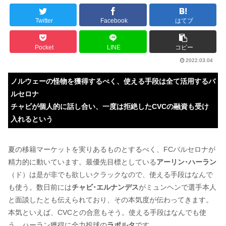
Twitter
Facebook
はてブ
Pocket
LINE
コピー
2022.03.04
ノルウェーの怪物を獲得するべく、使える手段は全て活用するバ
ルセロナ
チャビが個人的に話し合い、一度は拒絶したCVCの融資も受け
入れるという
夏の移籍マーケットを実りあるものとするべく、FCバルセロナが
精力的に動いています。最優先目標としている
アーリン･ハーラン
（ド）は是が非でも欲しいクラックなので、使える手段はなんで
も使う。数日前には
チャビ･エルナンデス
がミュンヘンで選手本人
と面談したとも伝えられており、その本気度が伝わってきます。
本気といえば、CVCとの合意もそう。使える手段はなんでも使
う。ハーラン獲得に全力投球の
ラポルタ
です。