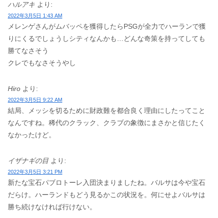
ハルアキ
より:
2022年3月5日 1:43 AM
メレンゲさんがムバッペを獲得したらPSGが全力でハーランで獲
りにくるでしょうしシティなんかも…どんな奇策を持ってしても
勝てなさそう
クレでもなさそうやし
Hiro
より:
2022年3月5日 9:22 AM
結局、メッシを切るために財政難を都合良く理由にしたってこと
なんですね。稀代のクラック、クラブの象徴にまさかと信じたく
なかったけど。
イザナギの目
より:
2022年3月5日 3:21 PM
新たな宝石パブロトーレ入団決まりましたね。バルサは今や宝石
だらけ。ハーランドもどう見るかこの状況を。何にせよバルサは
勝ち続けなければ行けない。