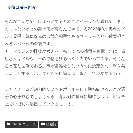
期待は膨らむが
そんなこんなで、ひょっとすると本当にハーランが獲れてしまう
んじゃないかとの期待感が膨らんできている2022年3月初めのバ
ルサ界隈。気になるのは競合相手であるマドリー入りが確実視さ
れるムバッペの今後です。
もしフランスの怪物が考えを一転してPSG残留を選択すれば、白
組さんはノルウェーの怪物を獲るべく全力でやってくる。そうな
ると甚だ面倒である。事が複雑化しないうちに決定的な一撃を与
えようとするラポルタたちの目論見は、果たして成功するのか。
チャビチームが魅力的なフットボールをして勝ち続けることが選
手の心を掴むでしょうから、背広組の奮闘に期待しつつ、ピッチ
上での成功を応援していきましょう。
バルサニュース
移籍話