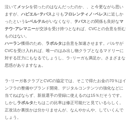
泣いて
メッシ
を切ったのはなんだったのか、、と今更ながら思い
ますが、
ハビエル･テバス
よりも
フロレンティノ･ペレス
に近しか
ったという
レベルテル
がいなくなり、
テバス
との関係も良好な
マ
テウ･アレマニー
が交渉を受け持つとなれば、CVCとの合意を拒む
ものはない。
ハーラン
獲得のため、
ラポルタ
は合意を加速させます。バルサが
CVCを受け入れれば、唯一のはみ出し物クラブとなるマドリーに
対する圧力にもなるでしょうし、ラ･リーガも満足か。さまざまな
思惑がありますなぁ。
ラ･リーガ各クラブとCVCの協定では、そこで得たお金の70％はイ
ンフラの整備やブランド開発、デジタルコンテンツの強化などに
当てねばならず、新規選手の登録に使えるのは15％だそうです。
しかし
ラポルタ
たちはこの比率は修正可能だと見ているらしく。
正攻法か裏技かは分かりませんが、なんやかんや、していくんで
しょう。