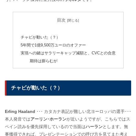
目次
チャビが動いた（？）
5年間で1億9,500万ユーロのオファー
実現への鍵はサラリーキャップ減額と、CVCとの合意
期待は膨らむが
チャビが動いた（？）
Erling Haaland
･･･ カタカナ表記が難しい北ヨーロッパの選手･･･
本人発音では
アーリン･ホーラン
が近いようですが、こちらではス
ペイン読みを優先採用しているので当面は
ハーラン
とします。無
事獲得できれば、プレゼンテーションでの呼び方を見てまた考え