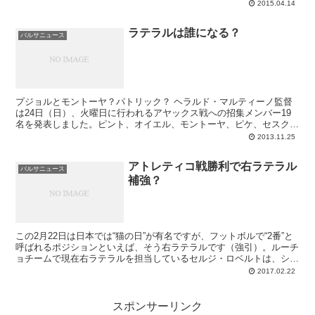
スター・シティとの1/8ファイナルにて3枚目のカードをもらってしま
2015.04.14
い、次の試合は出場停止（さらにセビージャ戦で右足首も捻った）。
普通にいくならマルティン・モントーヤ、あるいはアドリアーノ・コ
ラテラルは誰になる？
レイアがその穴を埋めるのですが、その代案として可能性ありと言わ
バルサニュース
れているのが、グループステージのPSG戦でも使ったことのある3-4-
3システムです。
プジョルとモントーヤ？パトリック？ ヘラルド・マルティーノ監督
は24日（日）、火曜日に行われるアヤックス戦への招集メンバー19
名を発表しました。ピント、オイエル、モントーヤ、ピケ、セスク、
プジョル、チャビ、ペドロ、イニエスタ、ネイマー...
2013.11.25
アトレティコ戦勝利で右ラテラル
バルサニュース
補強？
この2月22日は日本では“猫の日”が有名ですが、フットボルで“2番”と
呼ばれるポジションといえば、そう右ラテラルです（強引）。ルーチ
ョチームで現在右ラテラルを担当しているセルジ・ロベルトは、シー
ズン序盤こそ良い活躍ぶりでしたが、このところは見るからに元気が
2017.02.22
なく。PSG戦ではドラクスラーたちにやられ、レガネス戦では彼の
エラーが失点につながるなど、心身両面でかなり疲弊していると推察
されます。初のフル稼働シーズンを本職ではないポジションで戦って
スポンサーリンク
いくことはやはり容易でなく、ロベルトは今明らかに消耗している。