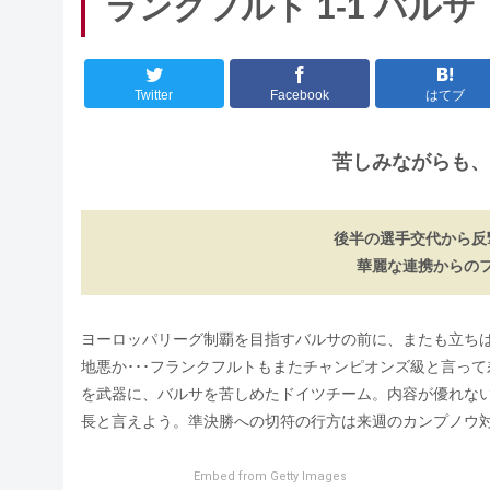
ランクフルト 1-1 バルサ
Twitter
Facebook
はてブ
苦しみながらも、
後半の選手交代から反
華麗な連携からの
ヨーロッパリーグ制覇を目指すバルサの前に、またも立ち
地悪か･･･フランクフルトもまたチャンピオンズ級と言っ
を武器に、バルサを苦しめたドイツチーム。内容が優れな
長と言えよう。準決勝への切符の行方は来週のカンプノウ
Embed from Getty Images