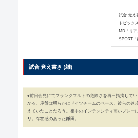
試合 覚え書
トピック
MD「リ
SPORT
試合 覚え書き (雑)
●前日会見にてフランクフルトの危険さを再三指摘してい
かる。序盤は明らかにドイツチームのペース。彼らの速
えていたことだろう。相手のインテンシティ高いプレー
リ
。存在感のあった
鎌田
。