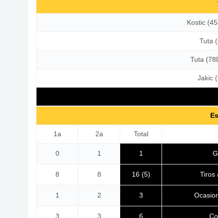
Kostic (4
Tuta 
Tuta (78
Jakic 
Es
1a
2a
Total
G
0
1
1
Tiros
8
8
16 (5)
Ocasio
1
2
3
Co
3
3
6