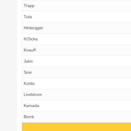
Trapp
Tuta
Hintergger
N’Dicka
Knauff
Jakic
Sow
Kostic
Lindstrom
Kamada
Borré