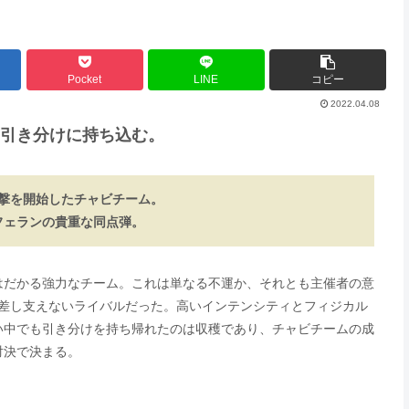
Pocket
LINE
コピー
2022.04.08
引き分けに持ち込む。
撃を開始したチャビチーム。
フェランの貴重な同点弾。
はだかる強力なチーム。これは単なる不運か、それとも主催者の意
て差し支えないライバルだった。高いインテンシティとフィジカル
い中でも引き分けを持ち帰れたのは収穫であり、チャビチームの成
対決で決まる。