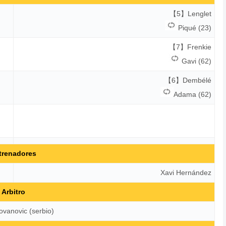
【5】Lenglet
Piqué (23)
【7】Frenkie
Gavi (62)
【6】Dembélé
Adama (62)
trenadores
Xavi Hernández
Arbitro
ovanovic (serbio)