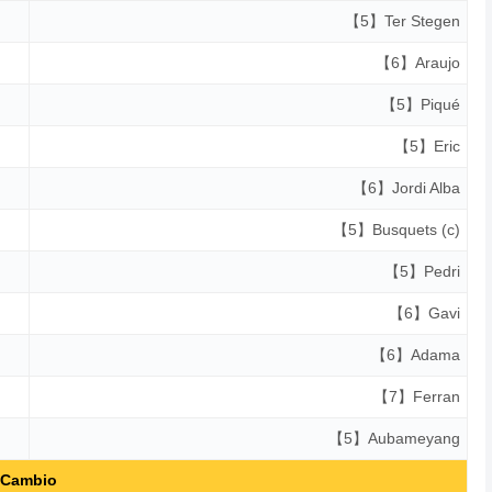
【5】Ter Stegen
【6】Araujo
【5】Piqué
【5】Eric
【6】Jordi Alba
【5】Busquets (c)
【5】Pedri
【6】Gavi
【6】Adama
【7】Ferran
【5】Aubameyang
Cambio