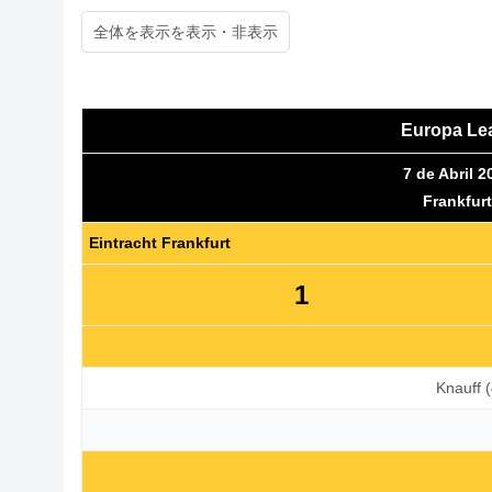
全体を表示
Europa Leag
7 de Abril 2
Frankfur
Eintracht Frankfurt
1
Knauff 