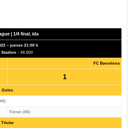
ue | 1/4 final, ida
022 – jueves 21:00 h
t Stadion
：48,000
FC Barcelona
1
Goles
(48)
Ferran (66)
Titular