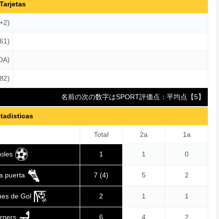
Tarjetas
5+2)
(61)
DA)
(82)
名前の次の数字はSPORT評価点：平均点【5】
tadisticas
Total
2a
1a
oles
1
1
0
 a puerta
7 (4)
5
2
nes de Gol
2
1
1
rners
6
4
2