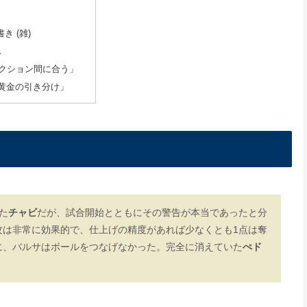
き (雑)
ス
アクション間に合う」
「黄金の引き分け」
た
チャビ
だが、試合開始とともにその警告が本当であったと分
攻は非常に効果的で、仕上げの精度があれば少なくとも1点は奪
に、バルサはボールをつなげなかった。完全に消えていた
ぺド