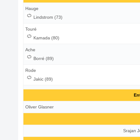
Hauge
Lindstrom (73)
Touré
Kamada (80)
Ache
Borré (89)
Rode
Jakic (89)
En
Oliver Glasner
Srajan J