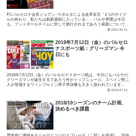
FCバルセロナ会長ジョアン･ラポルタによる改革宣言「1つのサイク
ルが終わり、私たちは刷新過程に入っている」。バルサ界隈は今日
も、フットボールチームに対して敢行されるであろう刷新についての
ニュースで満ちています。監督交代ネタがとりあえず一段落したの
2021.05.21
で、次はメッシ以外のカピタンズの将来について盛り上がってみよう
か、てなところです。特に視線の中心にあるのは、セルジ･ロベルト
2019年7月12日（金）のバルセロ
の去就です。
スポーツ紙
ナスポーツ紙：グリーズマン 今
日にも
2019年7月12日（金）のバルセロナスポーツ紙は、今日にもバルサの
グリーズマンが誕生するであろう件がトップニュース。スペイン勢二
人が登場するウィンブルドン男子準決勝も大きく扱われています。
2019.07.12
2018/19シーズンのチーム計画、
トップチーム
決めるべき課題
歴史的に価値あるリーガとコパのドブレーテ（二冠）を達成し、市内