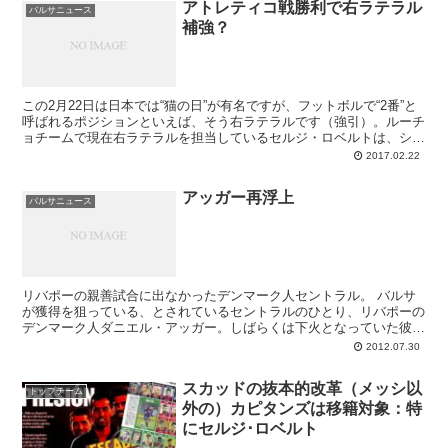
アトレティコ戦勝利で右ラテラル
バルサニュース
補強？
この2月22日は日本では“猫の日”が有名ですが、フットボルで“2番”と
呼ばれるポジションといえば、そう右ラテラルです（強引）。ルーチ
ョチームで現在右ラテラルを担当しているセルジ・ロベルトは、シー
ズン序盤こそ良い活躍ぶりでしたが、このところは見るからに元気が
2017.02.22
なく。PSG戦ではドラクスラーたちにやられ、レガネス戦では彼の
エラーが失点につながるなど、心身両面でかなり疲弊していると推察
アッガー再浮上
されます。初のフル稼働シーズンを本職ではないポジションで戦って
バルサニュース
いくことはやはり容易でなく、ロベルトは今明らかに消耗している。
長期離脱となったアレイシの代役問題を解決しなければなりません。
リバポーの親善試合に出なかったデンマーク人セントラル。 バルサ
が獲得を狙っている、とされているセントラルのひとり、リバポーの
デンマーク人ダニエル・アッガー。しばらくは下火となっていた彼の
名前が、ここへきてまたメディアに登場する...
2012.07.30
スカッドの抜本的改革（メッシ以
トップチーム
外の）カピタンズは移籍対象：特
にセルジ･ロベルト