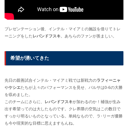
プレゼンテーション後、インテル・マイアミの施設を借りてトレ
ーニングをした
レバンドフスキ
。あちらのファンが羨ましい。
希望が湧いてきた
先日の親善試合インテル・マイアミ戦では新戦力の
ラフィーニャ
や
ケシエ
たちが上々のパフォーマンスを見せ、バルサは0-6の大勝
を収めました。
このチームにさらに、
レバンドフスキ
が加わるのか！補強が生み
出す希望ってのは大したものです。クレ界隈の空気はこの数日で
すっかり明るいものとなっている。単純なもので、ラ･リーガ優勝
も今や現実的な目標に思えますもんね。