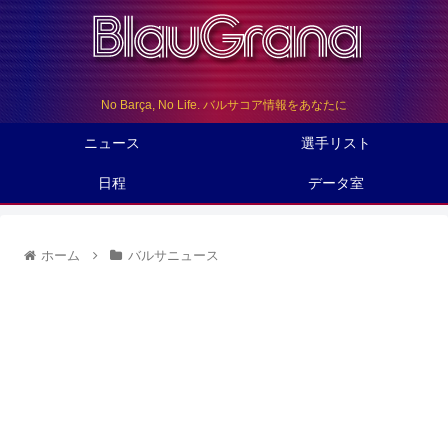
No Barça, No Life. バルサコア情報をあなたに
ニュース
選手リスト
日程
データ室
ホーム
バルサニュース