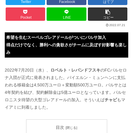
Twitter
Facebook
はてブ
Pocket
LINE
コピー
2022.07.21
希望を生むスーペルゴレアドールがついにバルサ加入
得点だけでなく、勝利への貪欲さがチームに及ぼす好影響も楽し
み
2022年7月20日（水）、
ロベルト・レバンドフスキ
のFCバルセロ
ナ入団が正式に発表されました。バイエルン・ミュンヘンに支払
われる移籍金は4,500万ユーロ＋変動額500万ユーロ。バルサとは
4年契約を結び、契約解除金は5億ユーロとなっています。バルセ
ロニスタ待望の大型ゴレアドールの加入。そういえば
チャビ
もマ
イアミに到着しました。
目次