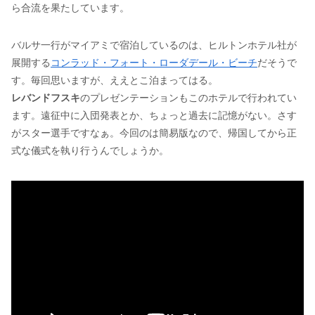
ら合流を果たしています。
バルサ一行がマイアミで宿泊しているのは、ヒルトンホテル社が
展開する
コンラッド・フォート・ローダデール・ビーチ
だそうで
す。毎回思いますが、ええとこ泊まってはる。
レバンドフスキ
のプレゼンテーションもこのホテルで行われてい
ます。遠征中に入団発表とか、ちょっと過去に記憶がない。さす
がスター選手ですなぁ。今回のは簡易版なので、帰国してから正
式な儀式を執り行うんでしょうか。