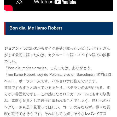
Bon dia, Me llamo Robert
ジョアン・ラポルタ
からマイクを受け取った
レビ
（レバ？）さん
がまず最初に語ったのは、カタルーニャ語・スペイン語での挨拶
でした。
「Bon dia, moltes gracies」こんにちは、ありがとう。
「me llamo Robert, soy de Polonia, vivo en Barcelona」名前はロ
ベルト、ポーランド人です。バルセロナに住んでいます。
笑顔ですらすらと語っているあたり、ベテランの余裕がある。柔
らかい雰囲気ですし、この感じだとロッカールームにもすぐ馴染
み、素敵な兄貴として若手に慕われることでしょう。勝利へのハ
ングリーさも是非見習ってほしい。ゴールのみならず、様々な貢
献が期待できそうです。それにしても嬉しそうな
レバンドフス