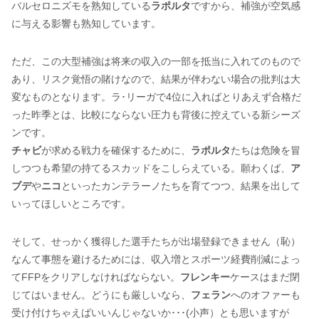
バルセロニズモを熟知している
ラポルタ
ですから、補強が空気感
に与える影響も熟知しています。
ただ、この大型補強は将来の収入の一部を抵当に入れてのもので
あり、リスク覚悟の賭けなので、結果が伴わない場合の批判は大
変なものとなります。ラ･リーガで4位に入ればとりあえず合格だ
った昨季とは、比較にならない圧力も背後に控えている新シーズ
ンです。
チャビ
が求める戦力を確保するために、
ラポルタ
たちは危険を冒
しつつも希望の持てるスカッドをこしらえている。願わくば、
ア
ブデ
や
ニコ
といったカンテラーノたちを育てつつ、結果を出して
いってほしいところです。
そして、せっかく獲得した選手たちが出場登録できません（恥）
なんて事態を避けるためには、収入増とスポーツ経費削減によっ
てFFPをクリアしなければならない。
フレンキー
ケースはまだ閉
じてはいません。どうにも厳しいなら、
フェラン
へのオファーも
受け付けちゃえばいいんじゃないか･･･(小声）とも思いますが