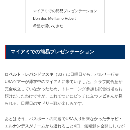
マイアミでの簡易プレゼンテーション
Bon dia, Me llamo Robert
希望が湧いてきた
マイアミでの簡易プレゼンテーション
ロベルト・レバンドフスキ
（33）は日曜日から、バルサ一行＠
USAツアーが滞在中のマイアミに来ていました。クラブ間合意が
完全成立していなかったため、トレーニング参加も試合出場もお
預けだったわけですが、これでついにピッチに立つ
レビ
さんが見
られる。日曜日の
マドリー
戦が楽しみです。
あとはそう、パスポートの問題でUSA入り出来なかった
チャビ・
エルナンデス
がチームから遅れること4日、無精髭を全開にしなが