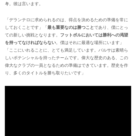
キ
。彼は言います。
「デランテロに求められるのは、得点を決めるための準備を常に
しておくことです」「
最も重要なのは勝つこと
であり、僕にとっ
ての新しい挑戦となります。
フットボルにおいては勝利への渇望
を持ってなければならない
。僕はそれに最適な場所にいます」
「ここにいれることに、とても満足しています。バルサは素晴ら
しいポテンシャルを持ったチームです。偉大な歴史のある、この
偉大なクラブの一員となるための準備はできています。歴史を作
り、多くのタイトルを勝ち取りたいです」