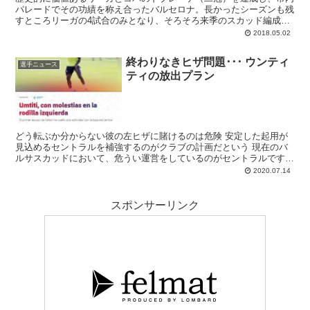
パレードでその功績を称え合ったバルセロナ。長かったシーズンも残
すところリーガの4試合のみとなり、そろそろ来季のスカッド編成計
画が本格的に始まっていきます。おそらくは5月半ばにも最初の重役
2018.05.02
会議が行われる予定です。
終わりなきヒザ問題･･･ ウンティ
選手ニュース
ティの放出プラン
どう転ぶか分からない彼の左ヒザに賭けるのは危険 安定した起用が
見込めるセントラルを補強するのがクラブの計画だという 現在のバ
ルサスカッドにおいて、危うい運営をしているのがセントラルです。
最近はジェラール･ピケとクレメン･...
2020.07.14
スポンサーリンク