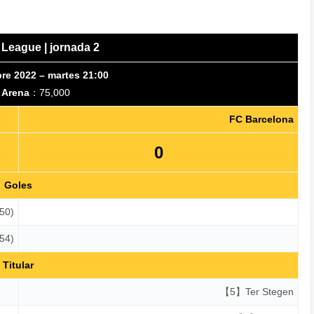
League | jornada 2
re 2022 – martes 21:00
 Arena
：75,000
FC Barcelona
0
Goles
50)
54)
Titular
【5】Ter Stegen