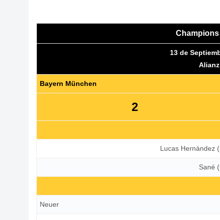
Champions 
13 de Septiemb
Alianz
Bayern München
2
Lucas Hernández (
Sané (
Neuer