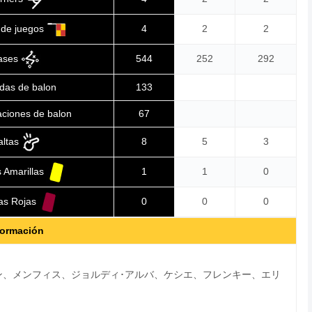
 de juegos
4
2
2
ases
544
252
292
idas de balon
133
aciones de balon
67
altas
8
5
3
s Amarillas
1
1
0
tas Rojas
0
0
0
ormación
ン、メンフィス、ジョルディ･アルバ、ケシエ、フレンキー、エリ