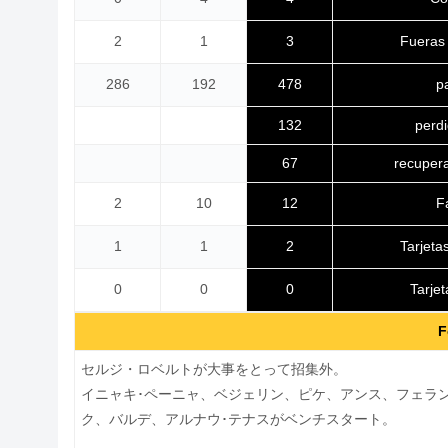
Fueras
2
1
3
p
286
192
478
132
perd
67
recuper
F
2
10
12
Tarjeta
1
1
2
Tarje
0
0
0
F
セルジ・ロベルトが大事をとって招集外。
イニャキ･ペーニャ、ベジェリン、ピケ、アンス、フェラ
ク、バルデ、アルナウ･テナスがベンチスタート。