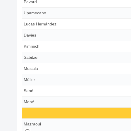
Pavard
Upamecano
Lucas Hernández
Davies
Kimmich
Sabitzer
Musiala
Müller
Sané
Mané
Mazraoui