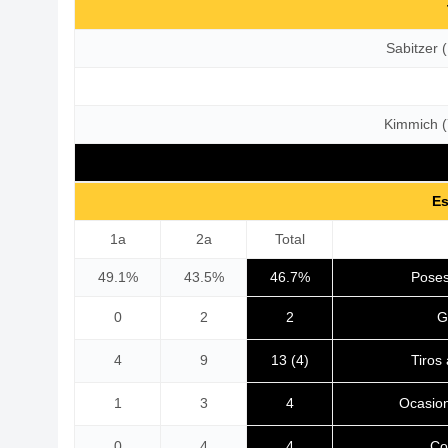
Sabitzer 
Kimmich (
Es
1a
2a
Total
49.1%
43.5%
46.7%
Poses
G
0
2
2
Tiros
4
9
13 (4)
Ocasio
1
3
4
Co
0
4
4