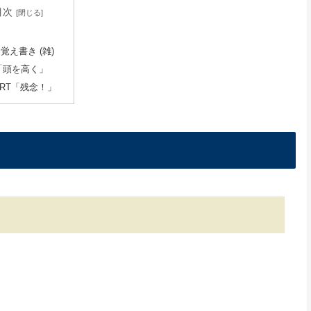
目次
 覚え書き (雑)
「頭を高く」
ORT「残念！」