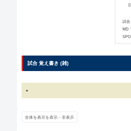
試合
MD
SP
試合 覚え書き (雑)
●
全体を表示