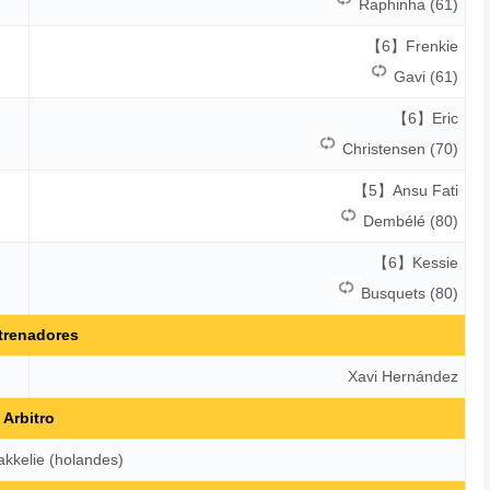
Raphinha (61)
【6】Frenkie
Gavi (61)
【6】Eric
Christensen (70)
【5】Ansu Fati
Dembélé (80)
【6】Kessie
Busquets (80)
trenadores
Xavi Hernández
Arbitro
kkelie (holandes)