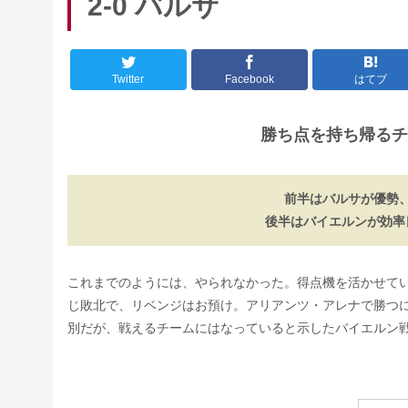
2-0 バルサ
Twitter
Facebook
はてブ
勝ち点を持ち帰るチ
前半はバルサが優勢
後半はバイエルンが効率
これまでのようには、やられなかった。得点機を活かせて
じ敗北で、リベンジはお預け。アリアンツ・アレナで勝つ
別だが、戦えるチームにはなっていると示したバイエルン