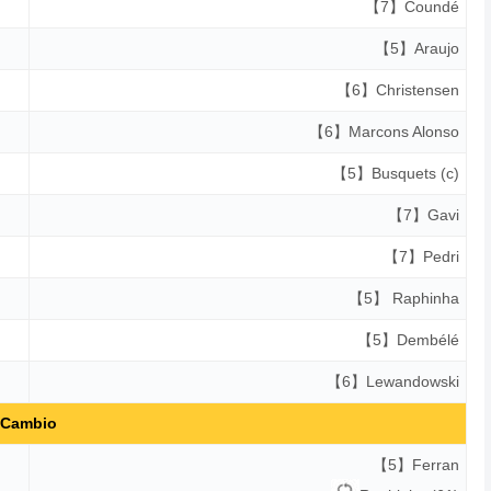
【7】Coundé
【5】Araujo
【6】Christensen
【6】Marcons Alonso
【5】Busquets (c)
【7】Gavi
【7】Pedri
【5】 Raphinha
【5】Dembélé
【6】Lewandowski
Cambio
【5】Ferran