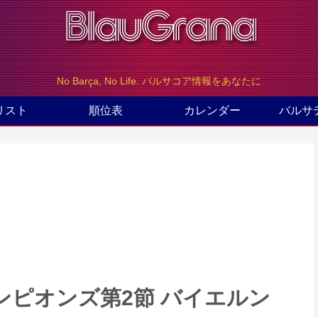
No Barça, No Life. バルサコア情報をあなたに
リスト
順位表
カレンダー
バルサ
ピオンズ第2節 バイエルン