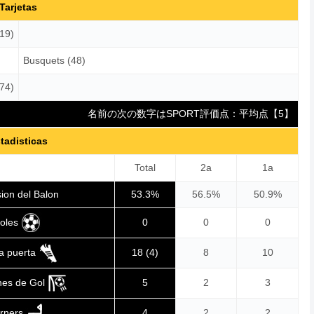
Tarjetas
(19)
Busquets (48)
74)
名前の次の数字はSPORT評価点：平均点【5】
tadisticas
Total
2a
1a
ion del Balon
53.3%
56.5%
50.9%
oles
0
0
0
 a puerta
18 (4)
8
10
nes de Gol
5
2
3
rners
4
2
2