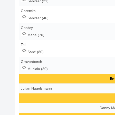
Sabitzer (21)
Goretxka
Sabitzer (46)
Gnabry
Mané (70)
Tel
Sané (80)
Gravenberch
Musiala (80)
En
Julian Nagelsmann
Danny Ma