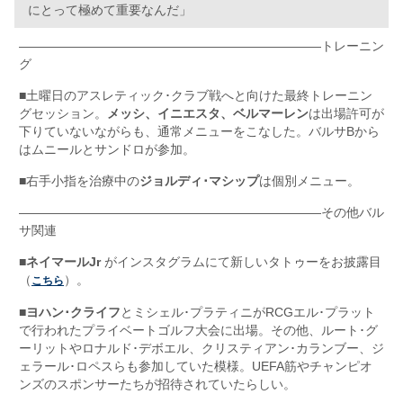
にとって極めて重要なんだ」
————————————————————————
トレーニン
グ
■土曜日のアスレティック･クラブ戦へと向けた最終トレーニン
グセッション。
メッシ、イニエスタ、ベルマーレン
は出場許可が
下りていないながらも、通常メニューをこなした。バルサBから
はムニールとサンドロが参加。
■右手小指を治療中の
ジョルディ･マシップ
は個別メニュー。
————————————————————————
その他バル
サ関連
■
ネイマールJr
がインスタグラムにて新しいタトゥーをお披露目
（
）。
こちら
■
ヨハン･クライフ
とミシェル･プラティニがRCGエル･プラット
で行われたプライベートゴルフ大会に出場。その他、ルート･グ
ーリットやロナルド･デボエル、クリスティアン･カランブー、ジ
ェラール･ロペスらも参加していた模様。UEFA筋やチャンピオ
ンズのスポンサーたちが招待されていたらしい。