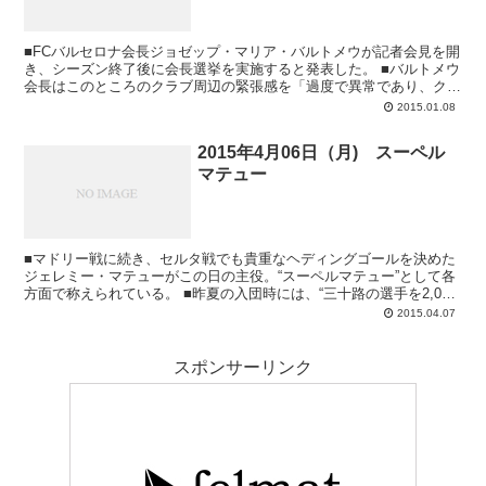
■FCバルセロナ会長ジョゼップ・マリア・バルトメウが記者会見を開
き、シーズン終了後に会長選挙を実施すると発表した。 ■バルトメウ
会長はこのところのクラブ周辺の緊張感を「過度で異常であり、クラ
ブが機能している現実に沿ったものでは...
2015.01.08
2015年4月06日（月) スーペル
マテュー
■マドリー戦に続き、セルタ戦でも貴重なヘディングゴールを決めた
ジェレミー・マテューがこの日の主役。“スーペルマテュー”として各
方面で称えられている。 ■昨夏の入団時には、“三十路の選手を2,000
万ユーロで獲得するとは！”と批...
2015.04.07
スポンサーリンク