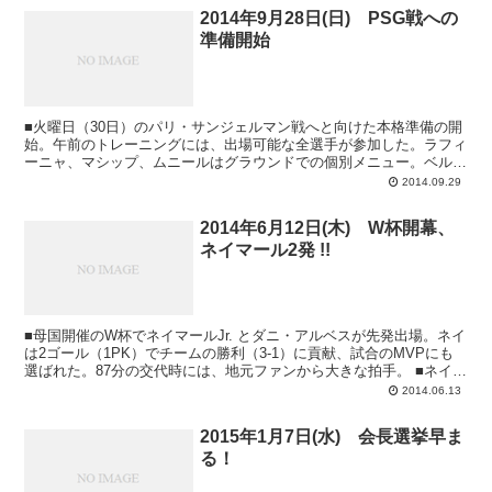
2014年9月28日(日) PSG戦への
準備開始
■火曜日（30日）のパリ・サンジェルマン戦へと向けた本格準備の開
始。午前のトレーニングには、出場可能な全選手が参加した。ラフィ
ーニャ、マシップ、ムニールはグラウンドでの個別メニュー。ベルマ
ーレンはジムでの調整を行った。バルサBから...
2014.09.29
2014年6月12日(木) W杯開幕、
ネイマール2発 !!
■母国開催のW杯でネイマールJr. とダニ・アルベスが先発出場。ネイ
は2ゴール（1PK）でチームの勝利（3-1）に貢献、試合のMVPにも
選ばれた。87分の交代時には、地元ファンから大きな拍手。 ■ネイマ
ールJr. 「最高に幸せ...
2014.06.13
2015年1月7日(水) 会長選挙早ま
る！