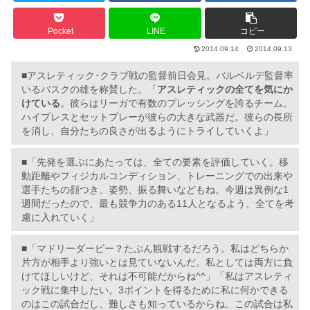
Pocket
LINE
コピー
2014.09.14
2014.09.13
■アスレティック･クラブ戦の監督前日会見。バルベルデ監督率
いるバスクの雄を称賛した。「
アスレティックの全てを気にか
けている
。彼らはリーガで有数のプレッシングを誇るチーム。
ハイプレスとセットプレーが彼らの大きな武器だ。彼らの長所
を消し、自分たちの良さが出るようにトライしていくよ」
■「先発を選ぶにあたっては、全ての要素を評価していく。移
動距離やフィジカルコンディション、トレーニングでの出来や
選手たちの顔つき、姿勢、振る舞いなどもね。今週は異例な1
週間だったので、最も競争力のある11人となるよう、全てを考
慮に入れていく」
■「マドリーダービー？たぶん観戦するだろう。私はどちらか
片方が相手より強いとは見ていないんだ。私としては両方に負
けてほしいけど、それは不可能だからね^^」「私はアスレティ
ック戦に集中したい。3ポイントを得るために私に何かできる
のはこの試合だし、難しさも知っているからね。この試合は私