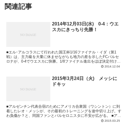
関連記事
2014年12月03日(水) 0-4：ウエ
スカにきっちり先勝！
■エル･アルコラスにて行われた国王杯1/16ファイナル・イダ（第1
戦）は、主力級を大量に休ませながらも地力の差を示したFCバルセ
ロナが、0-4でウエスカに快勝。1/8ファイナル進出をほぼ決定付け
た。 ■試合の主役は1ゴール1ア...
2014.12.04
2015年3月24日（火) メッシに
ドキッ
■アルゼンチン代表合宿のためにアメリカ合衆国（ワシントン）に到
着したレオ・メッシが、その最初のトレーニングを途中切り上げ。す
わ負傷か？と、同国ファンとバルセロニスタに不安が広がる。 ■アル
ゼンチンのメディアはメッシが負傷した可...
2015.03.25