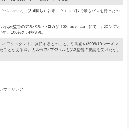
ゴ･ベルナベウ（3-4勝ち）以来。ウエスカ戦で最もパスを行ったの
ドル代表監督の
アルベルト･ロカ
が 102nueve.com にて、バロンデオ
す。100%クレ的投票。
ニのアシスタントに就任するとのこと。引退前の2009/10シーズン
たことがある縁。
カルラス･プジョル
も第2監督の要請を受けたが、
ンサーリンク