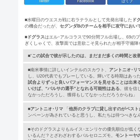
Twitter
Facebook
はてブ
■水曜日のウエスカ戦に右ラテラルとして先発出場した
ド
の機会だったが、
セグンダBのチームを相手に攻守におい
■
ドグラス
はエル･アルコラスで90分間フル出場し、69の
ぎくしゃくで、攻撃面では意欲こそ見られたが相手守備陣
■“
この試合で彼が示したのは、まだまだ多くの時間と改
■南米事情に詳しいインテルのスカウト、
アントニオ･リ
し、U20代表でもプレーしている。輝いてる時期はあっ
試合よりずっと良いパフォーマンスを見せることは出来
いけば、“バルサの選手”となれる可能性はある
。彼を信
なかっただろうし、獲得もしてなかっただろうからね」
■
アントニオ･リマ
「
他所のクラブに貸し出すのがベスト
ンペーンが為されていると思うし、私たちは待つべきなんだ」 [E
■そのドグラスよりもルイス･エンリケの優先順位が低く
いるんだ？とざわざわするバルセロニズモ。
モントーヤ