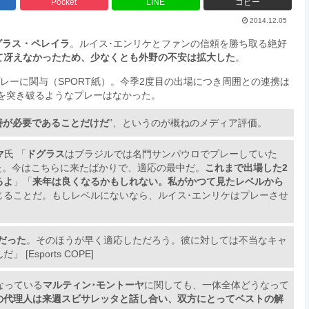
Pocket
LINE
コピー
2014.12.05
グラス・ペレイラ
。ルイス･エンリケとファンの信頼を勝ち取る絶好
て冴えなかったため、少なくとも外野の不安は拡大した
。
プレーに関与（SPORT紙）。今季2度目の出場につき周囲との連携は
を突き破るようなプレーはなかった。
善が必要であることだけだ
”、というのが概ねのメディア評価。
マ
氏 「
ドグラス
はブラジルでは名門サンパウロでプレーしていた
た。今はこちらに来たばかりで、適応の最中だ。
これまで出場した2
るよ
」「
来年は良くなるかもしれない。私がかつて見たレベルから
じることだ。もしレベルにないなら、ルイス･エンリケはプレーさせ
だった
。そのほうが早く適応しただろう。彼に対しては不当なキャ
sports COPE]
なっている
マルティン･モントーヤ
に関しても、一体全体どうなって
の代理人は来週スビサレッタと話し合い、双方にとってベストの解