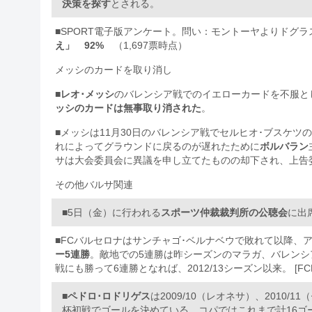
決策を探す
とされる。
■SPORT電子版アンケート。問い：モントーヤよりドグ
え」 92%
（1,697票時点）
メッシのカードを取り消し
■
レオ･メッシ
のバレンシア戦でのイエローカードを不服と
ッシのカードは無事取り消された
。
■メッシは11月30日のバレンシア戦でセルヒオ･ブスケ
れによってグラウンドに戻るのが遅れたために
ボルバラン
サは大会委員会に異議を申し立てたものの却下され、上告
その他バルサ関連
■5日（金）に行われる
スポーツ仲裁裁判所の公聴会
に出
■FCバルセロナはサンチャゴ･ベルナベウで敗れて以降、ア
ー5連勝
。敵地での5連勝は昨シーズンのマラガ、バレンシ
戦にも勝って6連勝となれば、2012/13シーズン以来。 [FCB
■
ペドロ･ロドリゲス
は2009/10（レオネサ）、2010/1
杯初戦でゴールを決めている。コパではこれまで計16ゴール（