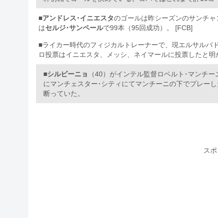
■
アンドレス･イニエスタ
のゴールは昨シーズンのサンチャ
は
セルジ･サンペール
で99本（95回成功）。 [FCB]
■ライカー時代のフィジカルトレーナーで、現エルサルバ
ロ投票はイニエスタ、メッシ、ネイマールに投票したと明か
■
シルビーニョ
（40）がインテル監督ロベルト･マンチー
にマンチェスター･シティにてマンチーニの下でプレーし
断っていた。
スポ