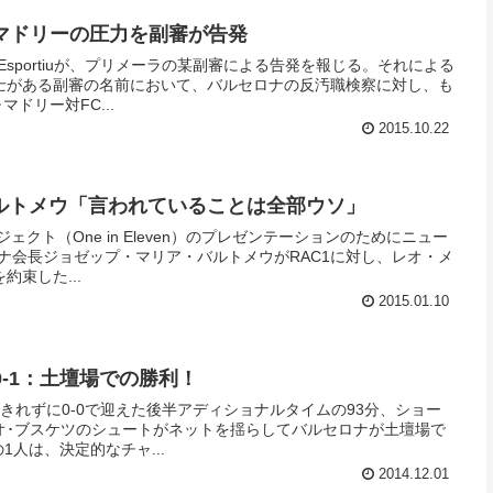
水) マドリーの圧力を副審が告発
Esportiuが、プリメーラの某副審による告発を報じる。それによる
士がある副審の名前において、バルセロナの反汚職検察に対し、も
マドリー対FC...
2015.10.22
) バルトメウ「言われていることは全部ウソ」
ジェクト（One in Eleven）のプレゼンテーションのためにニュー
ナ会長ジョゼップ・マリア・バルトメウがRAC1に対し、レオ・メ
束した...
2015.01.10
) 0-1：土壇場での勝利！
きれずに0-0で迎えた後半アディショナルタイムの93分、ショー
オ･ブスケツのシュートがネットを揺らしてバルセロナが土壇場で
立役者の1人は、決定的なチャ...
2014.12.01