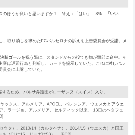
ラスのほうが良いと思いますか？ 答え：「はい」 8%
「いい
し、取り消しを求めたFCバルセロナの訴えを上告委員会が受諾。
メ
ツの決勝ゴールを祝う際に、スタンドからの投てき物が頭部に命中。そ
主審は遅延行為と判断し、カードを提示していた。これに対しバル
委員会に上訴していた。
席するため、バルサ弁護団がローザンヌ（スイス）入り。
ヤックス、アルメリア、APOEL、バレンシア、ウエスカと
アウェ
ア、ラージョ、アルメリア、セルティック以来。 13日のヘタフェ
]
1（セウタ）、2013/14（カルタヘナ）、2014/15（ウエスカ）と国王
CLは15、リーガは53）。 [FCB]