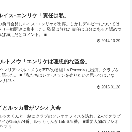
火) ルイス･エンリケ「責任は私」
ャの前日会見にルイス･エンリケが出席。しかしデルビーについては
ドリー戦関連に集中した。監督は敗れた責任は自分にあると認めつ
つも、最後にリーグ優勝できれば満足だとコメント。 ■...
2014.10.29
) バルトメウ「エンリケは理想的な監督」
マリア･バルトメウがBTVの番組 La Porteria に出演。クラブを
を売りたいと思ってはいな
にい...
2015.01.20
 ネイとルッカ君がソシオ入会
ビ･ルッカくんと一緒にクラブのソシオオフィスを訪れ、2人でクラブ
674番、ルッカくんが155,675番。 ■重要人物のソシオ
マリ...