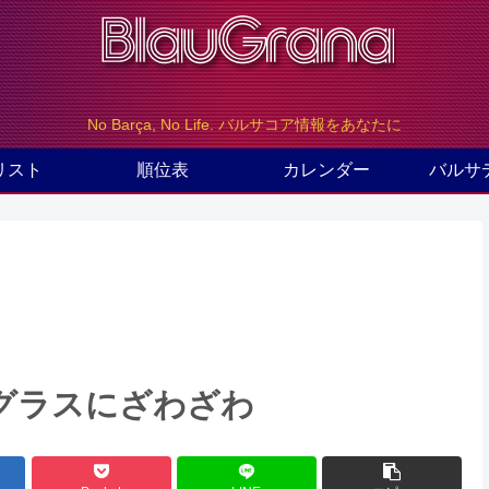
No Barça, No Life. バルサコア情報をあなたに
リスト
順位表
カレンダー
バルサ
 ドグラスにざわざわ