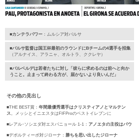
■カンテラパワー
：ムルシア対バルサ
■バルサ監督は国王杯最初のラウンドにBチームの4選手を招集
（アルナイス、アラニャ、オルトラ、ククレヤ）
■バルベルデは若者たちに対し「彼らに求めるのは前へと向か
うこと。止まって終わる方が、届かないより良いんだ」
その他の見出し
■THE BEST賞：
年間最優秀選手はクリスティアノとマルテン
ス
。メッシとイニエスタはFIFProのベストイレブンに
■レアル･ソシエダ対エスパニョール 1-1：
アノエタの主役はパウ
■デポルティーボ対ジローナ：
勝ちを思い出したジローナ