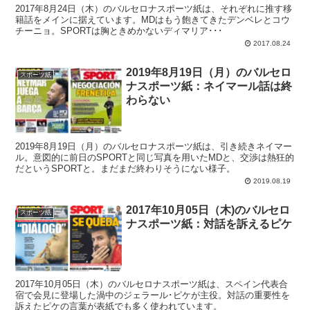
2017年8月24日（木）のバルセロナスポーツ紙は、それぞれに推す移
籍話をメインに据えています。MDはもう飽きてきたデンベレとコウ
チーニョ。SPORTは胸ときめかないディマリア･･･
2017.08.24
2019年8月19日（月）のバルセロ
スポーツ紙
ナスポーツ紙：ネイマール話は終
わらない
2019年8月19日（月）のバルセロナスポーツ紙は、引き続きネイマー
ル。意図的に前日のSPORTと同じ写真を用いたMDと、交渉は熱狂的
だというSPORTと。まだまだ終わりそうにない様子。
2019.08.19
2017年10月05日（木)のバルセロ
スポーツ紙
ナスポーツ紙：対話を訴えるピケ
2017年10月05日（木）のバルセロナスポーツ紙は、スペイン代表合
宿で会見に登場した渦中のジェラール･ピケが主役。対話の重要性を
訴えたピケの言葉が表紙でも多く使われています。