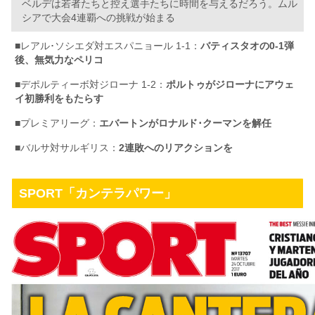
ベルデは若者たちと控え選手たちに時間を与えるだろう。ムル
シアで大会4連覇への挑戦が始まる
■レアル･ソシエダ対エスパニョール 1-1：
バティスタオの0-1弾
後、無気力なペリコ
■デポルティーボ対ジローナ 1-2：
ポルトゥがジローナにアウェ
イ初勝利をもたらす
■プレミアリーグ：
エバートンがロナルド･クーマンを解任
■バルサ対サルギリス：
2連敗へのリアクションを
SPORT「カンテラパワー」