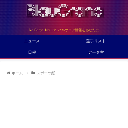
No Barça, No Life. バルサコア情報をあなたに
ニュース
選手リスト
日程
データ室
ホーム
スポーツ紙