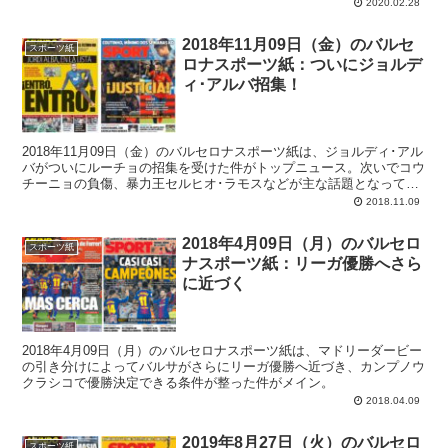
2020.02.28
2018年11月09日（金）のバルセ
スポーツ紙
ロナスポーツ紙：ついにジョルデ
ィ･アルバ招集！
2018年11月09日（金）のバルセロナスポーツ紙は、ジョルディ･アル
バがついにルーチョの招集を受けた件がトップニュース。次いでコウ
チーニョの負傷、暴力王セルヒオ･ラモスなどが主な話題となってま
す。
2018.11.09
2018年4月09日（月）のバルセロ
スポーツ紙
ナスポーツ紙：リーガ優勝へさら
に近づく
2018年4月09日（月）のバルセロナスポーツ紙は、マドリーダービー
の引き分けによってバルサがさらにリーガ優勝へ近づき、カンプノウ
クラシコで優勝決定できる条件が整った件がメイン。
2018.04.09
2019年8月27日（火）のバルセロ
スポーツ紙