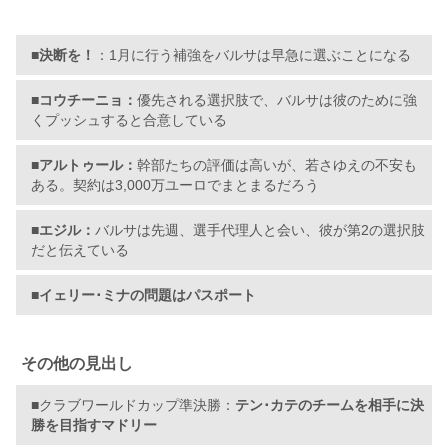
■決断を！
：1月に行う補強をバルサは早急に選ぶことになる
■コウチーニョ：
優先される選択肢で、バルサは彼のために強
くプッシュすると合意している
■アルトゥール：
幹部たちの評価は高いが、若さゆえの不安も
ある。契約は3,000万ユーロでまとまるだろう
■エジル：
バルサは先週、選手代理人と会い、彼が第2の選択肢
だと伝えている
■イェリー･ミナの問題はパスポート
その他の見出し
■
クラブワールドカップ準決勝：
テン･カテのチームを相手に決
勝を目指すマドリー