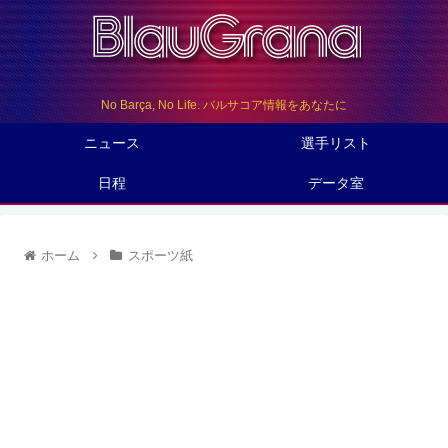
No Barça, No Life. バルサコア情報をあなたに
ニュース
選手リスト
日程
データ室
ホーム
スポーツ紙