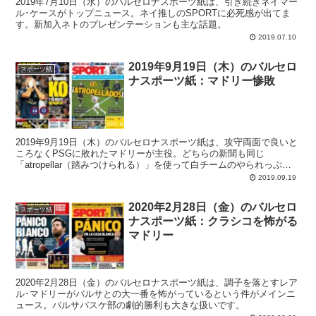
2019年7月10日（水）のバルセロナスポーツ紙は、引き続きネイマー
ル･ケースがトップニュース。ネイ推しのSPORTに必死感が出てま
す。新加入ネトのプレゼンテーションも主な話題。
2019.07.10
2019年9月19日（木）のバルセロ
スポーツ紙
ナスポーツ紙：マドリー惨敗
2019年9月19日（木）のバルセロナスポーツ紙は、攻守両面で良いと
ころなくPSGに敗れたマドリーが主役。どちらの新聞も同じ
「atropellar（踏みつけられる）」を使って白チームのやられっぷり
を表現しています。
2019.09.19
2020年2月28日（金）のバルセロ
スポーツ紙
ナスポーツ紙：クラシコを怖がる
マドリー
2020年2月28日（金）のバルセロナスポーツ紙は、調子を落とすレア
ル･マドリーがバルサとの大一番を怖がっているという件がメインニ
ュース。バルサバスケ部の劇的勝利も大きな扱いです。