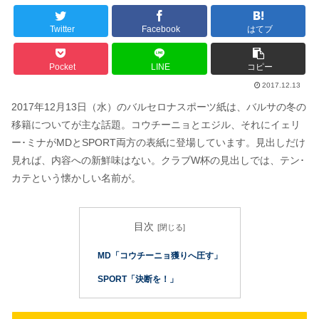
Twitter
Facebook
はてブ
Pocket
LINE
コピー
2017.12.13
2017年12月13日（水）のバルセロナスポーツ紙は、バルサの冬の
移籍についてが主な話題。コウチーニョとエジル、それにイェリ
ー･ミナがMDとSPORT両方の表紙に登場しています。見出しだけ
見れば、内容への新鮮味はない。クラブW杯の見出しでは、テン･
カテという懐かしい名前が。
目次
MD「コウチーニョ獲りへ圧す」
SPORT「決断を！」