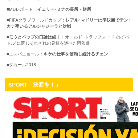
■MDレポート：
イェリー･ミナの長所・短所
■FIFAクラブワールドカップ：
レアル･マドリーは準決勝でテン･
カテ率いるアルジャジーラと対戦
■
モウとペップの口論は続く
：オールド･トラッフォードでの“バ
トル”に関しそれぞれの見解を述べた両監督
■エスパニョール：
キケの仕事を信頼し続けるチェン
■ダカール2018：
SPORT「決断を！」