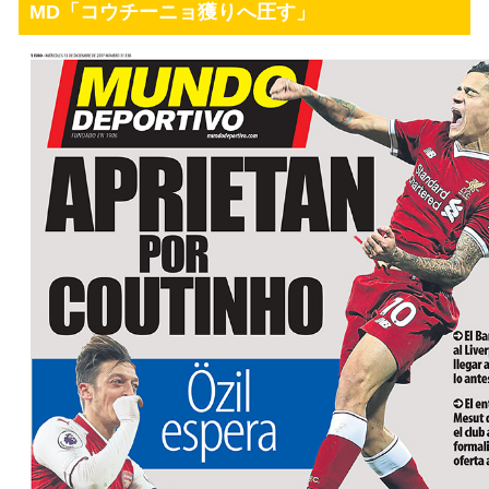
MD「コウチーニョ獲りへ圧す」