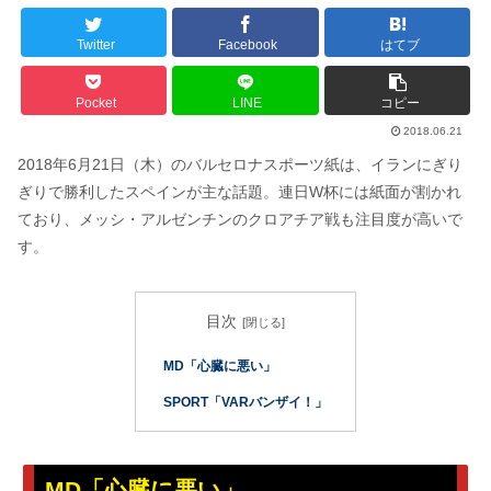
Twitter
Facebook
はてブ
Pocket
LINE
コピー
2018.06.21
2018年6月21日（木）のバルセロナスポーツ紙は、イランにぎり
ぎりで勝利したスペインが主な話題。連日W杯には紙面が割かれ
ており、メッシ・アルゼンチンのクロアチア戦も注目度が高いで
す。
目次
MD「心臓に悪い」
SPORT「VARバンザイ！」
MD「心臓に悪い」