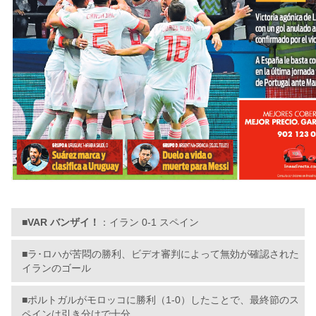
■
VAR バンザイ！
：イラン 0-1 スペイン
■ラ･ロハが苦悶の勝利、ビデオ審判によって無効が確認された
イランのゴール
■ポルトガルがモロッコに勝利（1-0）したことで、最終節のス
ペインは引き分けで十分