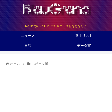
No Barça, No Life. バルサコア情報をあなたに
ニュース
選手リスト
日程
データ室
ホーム
スポーツ紙