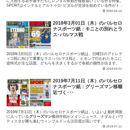
に入団する若手選手たちにレンタル依頼が複数届いている件を特集。
SPORTはインテルとアルトゥロ･ビダルが交渉を始めている件がトッ
プニュースです。
2020.04.14
2018年3月01日（木）のバルセロ
スポーツ紙
ナスポーツ紙：キニとの別れとラ
ス･パルマス戦
2018年3月01日（木）のバルセロナスポーツ紙は、日曜日のアトレテ
ィコ戦に向けて重要なラス･パルマス戦と、ヒホンで行われたキニに
追悼式が主な話題。どちらを大きくするかで各紙の個性が出ます。
2018.03.01
2019年7月11日（木）のバルセロ
スポーツ紙
ナスポーツ紙：グリーズマン移籍
近づく･･･
2019年7月11日（木）のバルセロナスポーツ紙は、いよいよ最終局面
に入っている
グリーズマン
獲得作戦がメインニュース。ナダルとバウ
ティスタが勝ち進むウィンブルドンも注目度が高いです。
2019.07.11